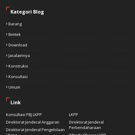
Kategori Blog
Barang
Bimtek
Download
Jasalainnya
Konstruksi
Konsultasi
Umum
Link
Konsultasi PBJ LKPP
LKPP
Direktorat Jenderal Anggaran
Direktorat Jenderal
Perbendaharaan
Direktorat Jenderal Pengelolaan
Utang
Whistle Blower LKPP