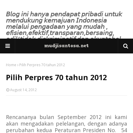
𝘉𝘭𝘰𝘨 𝘪𝘯𝘪 𝘩𝘢𝘯𝘺𝘢 𝘱𝘦𝘯𝘥𝘢𝘱𝘢𝘵 𝘱𝘳𝘪𝘣𝘢𝘥𝘪 𝘶𝘯𝘵𝘶𝘬
𝘮𝘦𝘯𝘥𝘶𝘬𝘶𝘯𝘨 𝘬𝘦𝘮𝘢𝘫𝘶𝘢𝘯 𝘐𝘯𝘥𝘰𝘯𝘦𝘴𝘪𝘢
𝘮𝘦𝘭𝘢𝘭𝘶𝘪 𝘱𝘦𝘯𝘨𝘢𝘥𝘢𝘢𝘯 𝘺𝘢𝘯𝘨 𝘮𝘶𝘥𝘢𝘩 ,
𝘦𝘧𝘪𝘴𝘪𝘦𝘯,𝘦𝘧𝘦𝘬𝘵𝘪𝘧,𝘵𝘳𝘢𝘯𝘴𝘱𝘢𝘳𝘢𝘯,𝘣𝘦𝘳𝘴𝘢𝘪𝘯𝘨,
𝘢𝘥𝘪𝘭/𝘵𝘪𝘥𝘢𝘬 𝘥𝘪𝘴𝘬𝘳𝘪𝘮𝘪𝘯𝘢𝘵𝘪𝘧 𝘥𝘢𝘯 𝘢𝘬𝘶𝘯𝘵𝘢𝘣𝘦𝘭.
Home
Pilih Perpres 70 tahun 2012
Pilih Perpres 70 tahun 2012
August 14, 2012
Rencananya bulan September 2012 ini kami
akan mengadakan pelelangan, dengan adanya
perubahan kedua Peraturan Presiden No. 54