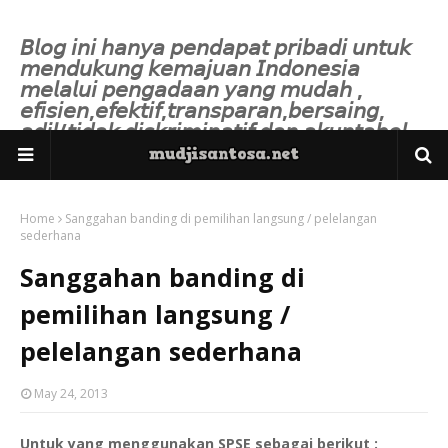
𝘉𝘭𝘰𝘨 𝘪𝘯𝘪 𝘩𝘢𝘯𝘺𝘢 𝘱𝘦𝘯𝘥𝘢𝘱𝘢𝘵 𝘱𝘳𝘪𝘣𝘢𝘥𝘪 𝘶𝘯𝘵𝘶𝘬
𝘮𝘦𝘯𝘥𝘶𝘬𝘶𝘯𝘨 𝘬𝘦𝘮𝘢𝘫𝘶𝘢𝘯 𝘐𝘯𝘥𝘰𝘯𝘦𝘴𝘪𝘢
𝘮𝘦𝘭𝘢𝘭𝘶𝘪 𝘱𝘦𝘯𝘨𝘢𝘥𝘢𝘢𝘯 𝘺𝘢𝘯𝘨 𝘮𝘶𝘥𝘢𝘩 ,
𝘦𝘧𝘪𝘴𝘪𝘦𝘯,𝘦𝘧𝘦𝘬𝘵𝘪𝘧,𝘵𝘳𝘢𝘯𝘴𝘱𝘢𝘳𝘢𝘯,𝘣𝘦𝘳𝘴𝘢𝘪𝘯𝘨,
𝘢𝘥𝘪𝘭/𝘵𝘪𝘥𝘢𝘬 𝘥𝘪𝘴𝘬𝘳𝘪𝘮𝘪𝘯𝘢𝘵𝘪𝘧 𝘥𝘢𝘯 𝘢𝘬𝘶𝘯𝘵𝘢𝘣𝘦𝘭.
Home
Sanggahan banding di pemilihan langsung / pelelangan
sederhana
Sanggahan banding di
pemilihan langsung /
pelelangan sederhana
May 24, 2013
Untuk yang menggunakan SPSE sebagai berikut :