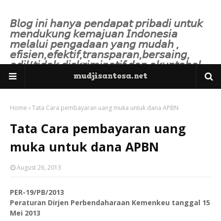
𝘉𝘭𝘰𝘨 𝘪𝘯𝘪 𝘩𝘢𝘯𝘺𝘢 𝘱𝘦𝘯𝘥𝘢𝘱𝘢𝘵 𝘱𝘳𝘪𝘣𝘢𝘥𝘪 𝘶𝘯𝘵𝘶𝘬
𝘮𝘦𝘯𝘥𝘶𝘬𝘶𝘯𝘨 𝘬𝘦𝘮𝘢𝘫𝘶𝘢𝘯 𝘐𝘯𝘥𝘰𝘯𝘦𝘴𝘪𝘢
𝘮𝘦𝘭𝘢𝘭𝘶𝘪 𝘱𝘦𝘯𝘨𝘢𝘥𝘢𝘢𝘯 𝘺𝘢𝘯𝘨 𝘮𝘶𝘥𝘢𝘩 ,
𝘦𝘧𝘪𝘴𝘪𝘦𝘯,𝘦𝘧𝘦𝘬𝘵𝘪𝘧,𝘵𝘳𝘢𝘯𝘴𝘱𝘢𝘳𝘢𝘯,𝘣𝘦𝘳𝘴𝘢𝘪𝘯𝘨,
𝘢𝘥𝘪𝘭/𝘵𝘪𝘥𝘢𝘬 𝘥𝘪𝘴𝘬𝘳𝘪𝘮𝘪𝘯𝘢𝘵𝘪𝘧 𝘥𝘢𝘯 𝘢𝘬𝘶𝘯𝘵𝘢𝘣𝘦𝘭.
Home
Tata Cara pembayaran uang muka untuk dana APBN
Tata Cara pembayaran uang
muka untuk dana APBN
August 26, 2013
PER-19/PB/2013
Peraturan Dirjen Perbendaharaan Kemenkeu tanggal 15
Mei 2013