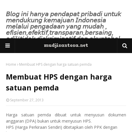
𝘉𝘭𝘰𝘨 𝘪𝘯𝘪 𝘩𝘢𝘯𝘺𝘢 𝘱𝘦𝘯𝘥𝘢𝘱𝘢𝘵 𝘱𝘳𝘪𝘣𝘢𝘥𝘪 𝘶𝘯𝘵𝘶𝘬
𝘮𝘦𝘯𝘥𝘶𝘬𝘶𝘯𝘨 𝘬𝘦𝘮𝘢𝘫𝘶𝘢𝘯 𝘐𝘯𝘥𝘰𝘯𝘦𝘴𝘪𝘢
𝘮𝘦𝘭𝘢𝘭𝘶𝘪 𝘱𝘦𝘯𝘨𝘢𝘥𝘢𝘢𝘯 𝘺𝘢𝘯𝘨 𝘮𝘶𝘥𝘢𝘩 ,
𝘦𝘧𝘪𝘴𝘪𝘦𝘯,𝘦𝘧𝘦𝘬𝘵𝘪𝘧,𝘵𝘳𝘢𝘯𝘴𝘱𝘢𝘳𝘢𝘯,𝘣𝘦𝘳𝘴𝘢𝘪𝘯𝘨,
𝘢𝘥𝘪𝘭/𝘵𝘪𝘥𝘢𝘬 𝘥𝘪𝘴𝘬𝘳𝘪𝘮𝘪𝘯𝘢𝘵𝘪𝘧 𝘥𝘢𝘯 𝘢𝘬𝘶𝘯𝘵𝘢𝘣𝘦𝘭.
Home
Membuat HPS dengan harga satuan pemda
Membuat HPS dengan harga
satuan pemda
September 27, 2013
Harga satuan pemda dibuat untuk menyusun dokumen
anggaran (DPA) bukan untuk menyusun HPS.
HPS (Harga Perkiraan Sendiri) ditetapkan oleh PPK dengan