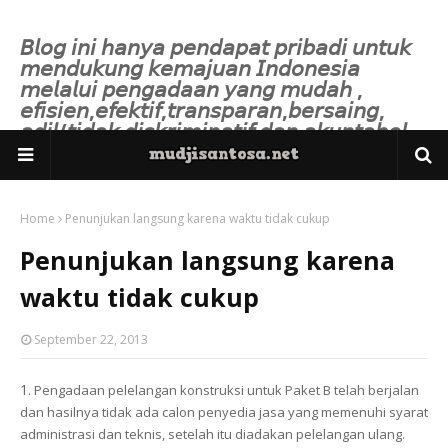
𝘉𝘭𝘰𝘨 𝘪𝘯𝘪 𝘩𝘢𝘯𝘺𝘢 𝘱𝘦𝘯𝘥𝘢𝘱𝘢𝘵 𝘱𝘳𝘪𝘣𝘢𝘥𝘪 𝘶𝘯𝘵𝘶𝘬
𝘮𝘦𝘯𝘥𝘶𝘬𝘶𝘯𝘨 𝘬𝘦𝘮𝘢𝘫𝘶𝘢𝘯 𝘐𝘯𝘥𝘰𝘯𝘦𝘴𝘪𝘢
𝘮𝘦𝘭𝘢𝘭𝘶𝘪 𝘱𝘦𝘯𝘨𝘢𝘥𝘢𝘢𝘯 𝘺𝘢𝘯𝘨 𝘮𝘶𝘥𝘢𝘩 ,
𝘦𝘧𝘪𝘴𝘪𝘦𝘯,𝘦𝘧𝘦𝘬𝘵𝘪𝘧,𝘵𝘳𝘢𝘯𝘴𝘱𝘢𝘳𝘢𝘯,𝘣𝘦𝘳𝘴𝘢𝘪𝘯𝘨,
𝘢𝘥𝘪𝘭/𝘵𝘪𝘥𝘢𝘬 𝘥𝘪𝘴𝘬𝘳𝘪𝘮𝘪𝘯𝘢𝘵𝘪𝘧 𝘥𝘢𝘯 𝘢𝘬𝘶𝘯𝘵𝘢𝘣𝘦𝘭.
Home
Penunjukan langsung karena waktu tidak cukup
Penunjukan langsung karena
waktu tidak cukup
September 22, 2013
1
. Pengadaan pelelangan konstruksi untuk Paket B telah berjalan
dan hasilnya tidak ada calon penyedia jasa yang memenuhi syarat
administrasi dan teknis, setelah itu diadakan pelelangan ulang.