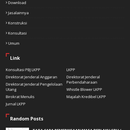
Download
Jasalainnya
Konstruksi
Konsultasi
Umum
Link
Konsultasi PBJ LKPP
LKPP
Direktorat Jenderal Anggaran
Direktorat Jenderal
Perbendaharaan
Direktorat Jenderal Pengelolaan
Utang
Whistle Blower LKPP
Birokrat Menulis
Majalah Kredibel LKPP
Jurnal LKPP
Random Posts