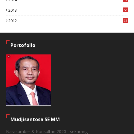
2
2013
53
6
2012
28
4
Portofolio
Mudjisantosa SE MM
Narasumber & Konsultan 2020 - sekarang