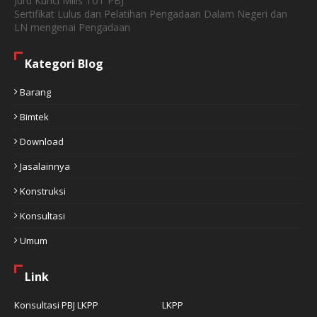
Juru Kunci Milis ToT PBJ
Sertifikat Lulus dan Pelatihan Pengadaan Dalam Negeri dan
LN mengenai Pengadaan
Kategori Blog
Barang
Bimtek
Download
Jasalainnya
Konstruksi
Konsultasi
Umum
Link
Konsultasi PBJ LKPP
LKPP