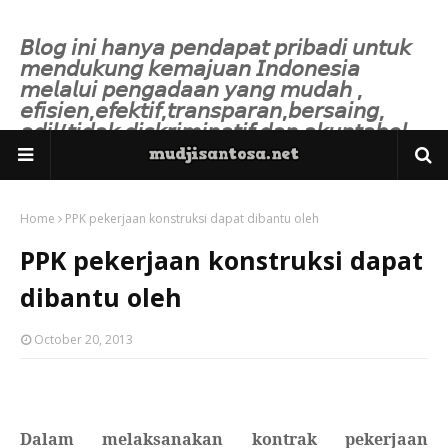
𝘉𝘭𝘰𝘨 𝘪𝘯𝘪 𝘩𝘢𝘯𝘺𝘢 𝘱𝘦𝘯𝘥𝘢𝘱𝘢𝘵 𝘱𝘳𝘪𝘣𝘢𝘥𝘪 𝘶𝘯𝘵𝘶𝘬
𝘮𝘦𝘯𝘥𝘶𝘬𝘶𝘯𝘨 𝘬𝘦𝘮𝘢𝘫𝘶𝘢𝘯 𝘐𝘯𝘥𝘰𝘯𝘦𝘴𝘪𝘢
𝘮𝘦𝘭𝘢𝘭𝘶𝘪 𝘱𝘦𝘯𝘨𝘢𝘥𝘢𝘢𝘯 𝘺𝘢𝘯𝘨 𝘮𝘶𝘥𝘢𝘩 ,
𝘦𝘧𝘪𝘴𝘪𝘦𝘯,𝘦𝘧𝘦𝘬𝘵𝘪𝘧,𝘵𝘳𝘢𝘯𝘴𝘱𝘢𝘳𝘢𝘯,𝘣𝘦𝘳𝘴𝘢𝘪𝘯𝘨,
𝘢𝘥𝘪𝘭/𝘵𝘪𝘥𝘢𝘬 𝘥𝘪𝘴𝘬𝘳𝘪𝘮𝘪𝘯𝘢𝘵𝘪𝘧 𝘥𝘢𝘯 𝘢𝘬𝘶𝘯𝘵𝘢𝘣𝘦𝘭.
Home
PPK pekerjaan konstruksi dapat dibantu oleh
PPK pekerjaan konstruksi dapat
dibantu oleh
October 20, 2013
Dalam melaksanakan kontrak pekerjaa
n