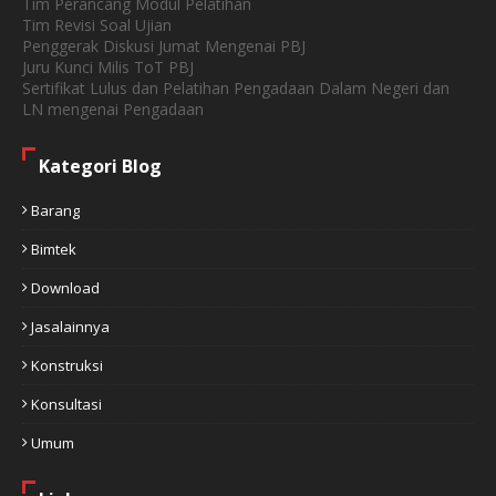
Tim Perancang Modul Pelatihan
Tim Revisi Soal Ujian
Penggerak Diskusi Jumat Mengenai PBJ
Juru Kunci Milis ToT PBJ
Sertifikat Lulus dan Pelatihan Pengadaan Dalam Negeri dan
LN mengenai Pengadaan
Kategori Blog
Barang
Bimtek
Download
Jasalainnya
Konstruksi
Konsultasi
Umum