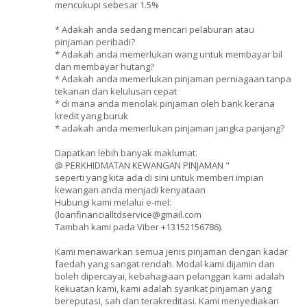
mencukupi sebesar 1.5%
* Adakah anda sedang mencari pelaburan atau
pinjaman peribadi?
* Adakah anda memerlukan wang untuk membayar bil
dan membayar hutang?
* Adakah anda memerlukan pinjaman perniagaan tanpa
tekanan dan kelulusan cepat
* di mana anda menolak pinjaman oleh bank kerana
kredit yang buruk
* adakah anda memerlukan pinjaman jangka panjang?
Dapatkan lebih banyak maklumat.
@ PERKHIDMATAN KEWANGAN PINJAMAN "
seperti yang kita ada di sini untuk memberi impian
kewangan anda menjadi kenyataan
Hubungi kami melalui e-mel:
(loanfinancialltdservice@gmail.com
Tambah kami pada Viber +13152156786).
Kami menawarkan semua jenis pinjaman dengan kadar
faedah yang sangat rendah. Modal kami dijamin dan
boleh dipercayai, kebahagiaan pelanggan kami adalah
kekuatan kami, kami adalah syarikat pinjaman yang
bereputasi, sah dan terakreditasi. Kami menyediakan