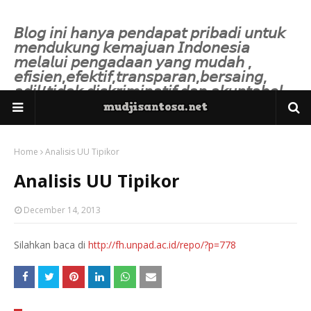
𝘉𝘭𝘰𝘨 𝘪𝘯𝘪 𝘩𝘢𝘯𝘺𝘢 𝘱𝘦𝘯𝘥𝘢𝘱𝘢𝘵 𝘱𝘳𝘪𝘣𝘢𝘥𝘪 𝘶𝘯𝘵𝘶𝘬
𝘮𝘦𝘯𝘥𝘶𝘬𝘶𝘯𝘨 𝘬𝘦𝘮𝘢𝘫𝘶𝘢𝘯 𝘐𝘯𝘥𝘰𝘯𝘦𝘴𝘪𝘢
𝘮𝘦𝘭𝘢𝘭𝘶𝘪 𝘱𝘦𝘯𝘨𝘢𝘥𝘢𝘢𝘯 𝘺𝘢𝘯𝘨 𝘮𝘶𝘥𝘢𝘩 ,
𝘦𝘧𝘪𝘴𝘪𝘦𝘯,𝘦𝘧𝘦𝘬𝘵𝘪𝘧,𝘵𝘳𝘢𝘯𝘴𝘱𝘢𝘳𝘢𝘯,𝘣𝘦𝘳𝘴𝘢𝘪𝘯𝘨,
𝘢𝘥𝘪𝘭/𝘵𝘪𝘥𝘢𝘬 𝘥𝘪𝘴𝘬𝘳𝘪𝘮𝘪𝘯𝘢𝘵𝘪𝘧 𝘥𝘢𝘯 𝘢𝘬𝘶𝘯𝘵𝘢𝘣𝘦𝘭.
Home
Analisis UU Tipikor
Analisis UU Tipikor
December 14, 2013
Silahkan baca di
http://fh.unpad.ac.id/repo/?p=778