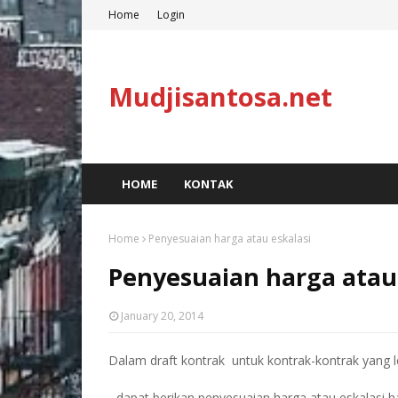
Home
Login
Mudjisantosa.net
HOME
KONTAK
Home
Penyesuaian harga atau eskalasi
Penyesuaian harga atau 
January 20, 2014
Dalam draft kontrak untuk kontrak-kontrak yang le
- dapat berikan penyesuaian harga atau eskalasi h