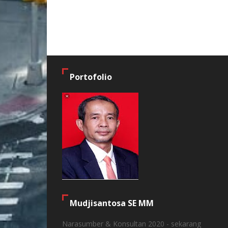
Portofolio
Mudjisantosa SE MM
Narasumber & Konsultan 2020 - sekarang