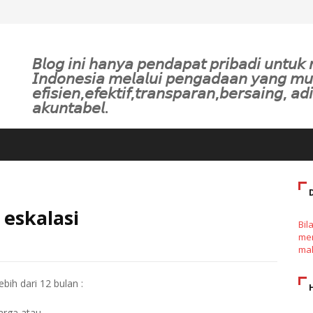
𝘉𝘭𝘰𝘨 𝘪𝘯𝘪 𝘩𝘢𝘯𝘺𝘢 𝘱𝘦𝘯𝘥𝘢𝘱𝘢𝘵 𝘱𝘳𝘪𝘣𝘢𝘥𝘪 𝘶𝘯𝘵𝘶
𝘐𝘯𝘥𝘰𝘯𝘦𝘴𝘪𝘢 𝘮𝘦𝘭𝘢𝘭𝘶𝘪 𝘱𝘦𝘯𝘨𝘢𝘥𝘢𝘢𝘯 𝘺𝘢𝘯𝘨 𝘮
𝘦𝘧𝘪𝘴𝘪𝘦𝘯,𝘦𝘧𝘦𝘬𝘵𝘪𝘧,𝘵𝘳𝘢𝘯𝘴𝘱𝘢𝘳𝘢𝘯,𝘣𝘦𝘳𝘴𝘢𝘪𝘯𝘨, 𝘢𝘥𝘪
𝘢𝘬𝘶𝘯𝘵𝘢𝘣𝘦𝘭.
eskalasi
Bil
men
mak
bih dari 12 bulan :
arga atau