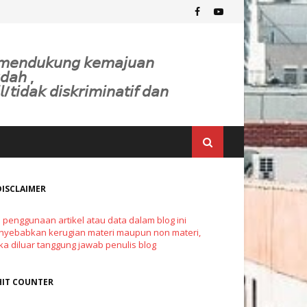
𝘬 𝘮𝘦𝘯𝘥𝘶𝘬𝘶𝘯𝘨 𝘬𝘦𝘮𝘢𝘫𝘶𝘢𝘯
𝘥𝘢𝘩 ,
𝘭/𝘵𝘪𝘥𝘢𝘬 𝘥𝘪𝘴𝘬𝘳𝘪𝘮𝘪𝘯𝘢𝘵𝘪𝘧 𝘥𝘢𝘯
DISCLAIMER
a penggunaan artikel atau data dalam blog ini
yebabkan kerugian materi maupun non materi,
a diluar tanggung jawab penulis blog
HIT COUNTER