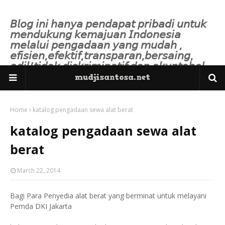
𝘉𝘭𝘰𝘨 𝘪𝘯𝘪 𝘩𝘢𝘯𝘺𝘢 𝘱𝘦𝘯𝘥𝘢𝘱𝘢𝘵 𝘱𝘳𝘪𝘣𝘢𝘥𝘪 𝘶𝘯𝘵𝘶𝘬
𝘮𝘦𝘯𝘥𝘶𝘬𝘶𝘯𝘨 𝘬𝘦𝘮𝘢𝘫𝘶𝘢𝘯 𝘐𝘯𝘥𝘰𝘯𝘦𝘴𝘪𝘢
𝘮𝘦𝘭𝘢𝘭𝘶𝘪 𝘱𝘦𝘯𝘨𝘢𝘥𝘢𝘢𝘯 𝘺𝘢𝘯𝘨 𝘮𝘶𝘥𝘢𝘩 ,
𝘦𝘧𝘪𝘴𝘪𝘦𝘯,𝘦𝘧𝘦𝘬𝘵𝘪𝘧,𝘵𝘳𝘢𝘯𝘴𝘱𝘢𝘳𝘢𝘯,𝘣𝘦𝘳𝘴𝘢𝘪𝘯𝘨,
𝘢𝘥𝘪𝘭/𝘵𝘪𝘥𝘢𝘬 𝘥𝘪𝘴𝘬𝘳𝘪𝘮𝘪𝘯𝘢𝘵𝘪𝘧 𝘥𝘢𝘯 𝘢𝘬𝘶𝘯𝘵𝘢𝘣𝘦𝘭.
Home
katalog pengadaan sewa alat berat
katalog pengadaan sewa alat
berat
March 22, 2014
Bagi Para Penyedia alat berat yang berminat untuk melayani
Pemda DKI Jakarta