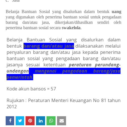
c.
Jasa
Belanja Bantuan Sosial yang disalurkan dalam bentuk
uang
yang digunakan oleh penerima bantuan sosial untuk pengadaan
barang dan/atau jasa, dikerjakan/dihasilkan sendiri oleh
penerima bantuan sosial secara
swakelola
.
Belanja Bantuan Sosial yang disalurkan dalam
bentuk
barang dan/atau jasa
dilaksanakan melalui
penyaluran barang dan/atau jasa kepada penerima
bantuan sosial yang pengadaan barang dan/atau
jasanya sesuai ketentuan
peraturan perundang-
undangan
mengenai pengadaan barang/jasa
pemerintah
.
Kode akun bansos = 57
Rujukan : Peraturan Menteri Keuangan No 81 tahun
2012