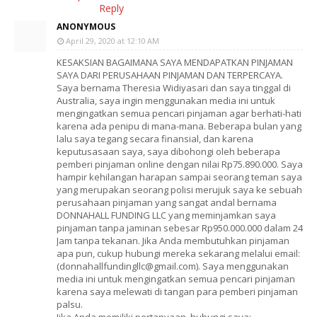
Reply
ANONYMOUS
April 29, 2020 at 12:10 AM
KESAKSIAN BAGAIMANA SAYA MENDAPATKAN PINJAMAN
SAYA DARI PERUSAHAAN PINJAMAN DAN TERPERCAYA.
Saya bernama Theresia Widiyasari dan saya tinggal di
Australia, saya ingin menggunakan media ini untuk
mengingatkan semua pencari pinjaman agar berhati-hati
karena ada penipu di mana-mana. Beberapa bulan yang
lalu saya tegang secara finansial, dan karena
keputusasaan saya, saya dibohongi oleh beberapa
pemberi pinjaman online dengan nilai Rp75.890.000. Saya
hampir kehilangan harapan sampai seorang teman saya
yang merupakan seorang polisi merujuk saya ke sebuah
perusahaan pinjaman yang sangat andal bernama
DONNAHALL FUNDING LLC yang meminjamkan saya
pinjaman tanpa jaminan sebesar Rp950.000.000 dalam 24
Jam tanpa tekanan. Jika Anda membutuhkan pinjaman
apa pun, cukup hubungi mereka sekarang melalui email:
(donnahallfundingllc@gmail.com). Saya menggunakan
media ini untuk mengingatkan semua pencari pinjaman
karena saya melewati di tangan para pemberi pinjaman
palsu.