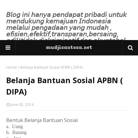
𝘉𝘭𝘰𝘨 𝘪𝘯𝘪 𝘩𝘢𝘯𝘺𝘢 𝘱𝘦𝘯𝘥𝘢𝘱𝘢𝘵 𝘱𝘳𝘪𝘣𝘢𝘥𝘪 𝘶𝘯𝘵𝘶𝘬
𝘮𝘦𝘯𝘥𝘶𝘬𝘶𝘯𝘨 𝘬𝘦𝘮𝘢𝘫𝘶𝘢𝘯 𝘐𝘯𝘥𝘰𝘯𝘦𝘴𝘪𝘢
𝘮𝘦𝘭𝘢𝘭𝘶𝘪 𝘱𝘦𝘯𝘨𝘢𝘥𝘢𝘢𝘯 𝘺𝘢𝘯𝘨 𝘮𝘶𝘥𝘢𝘩 ,
𝘦𝘧𝘪𝘴𝘪𝘦𝘯,𝘦𝘧𝘦𝘬𝘵𝘪𝘧,𝘵𝘳𝘢𝘯𝘴𝘱𝘢𝘳𝘢𝘯,𝘣𝘦𝘳𝘴𝘢𝘪𝘯𝘨,
𝘢𝘥𝘪𝘭/𝘵𝘪𝘥𝘢𝘬 𝘥𝘪𝘴𝘬𝘳𝘪𝘮𝘪𝘯𝘢𝘵𝘪𝘧 𝘥𝘢𝘯 𝘢𝘬𝘶𝘯𝘵𝘢𝘣𝘦𝘭.
Home
Belanja Bantuan Sosial APBN ( DIPA)
Belanja Bantuan Sosial APBN (
DIPA)
June 03, 2014
Bentuk Belanja Bantuan Sosial
a.
Uang
b.
Barang