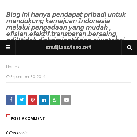
𝘉𝘭𝘰𝘨 𝘪𝘯𝘪 𝘩𝘢𝘯𝘺𝘢 𝘱𝘦𝘯𝘥𝘢𝘱𝘢𝘵 𝘱𝘳𝘪𝘣𝘢𝘥𝘪 𝘶𝘯𝘵𝘶𝘬
𝘮𝘦𝘯𝘥𝘶𝘬𝘶𝘯𝘨 𝘬𝘦𝘮𝘢𝘫𝘶𝘢𝘯 𝘐𝘯𝘥𝘰𝘯𝘦𝘴𝘪𝘢
𝘮𝘦𝘭𝘢𝘭𝘶𝘪 𝘱𝘦𝘯𝘨𝘢𝘥𝘢𝘢𝘯 𝘺𝘢𝘯𝘨 𝘮𝘶𝘥𝘢𝘩 ,
𝘦𝘧𝘪𝘴𝘪𝘦𝘯,𝘦𝘧𝘦𝘬𝘵𝘪𝘧,𝘵𝘳𝘢𝘯𝘴𝘱𝘢𝘳𝘢𝘯,𝘣𝘦𝘳𝘴𝘢𝘪𝘯𝘨,
𝘢𝘥𝘪𝘭/𝘵𝘪𝘥𝘢𝘬 𝘥𝘪𝘴𝘬𝘳𝘪𝘮𝘪𝘯𝘢𝘵𝘪𝘧 𝘥𝘢𝘯 𝘢𝘬𝘶𝘯𝘵𝘢𝘣𝘦𝘭.
Home
September 30, 2014
POST A COMMENT
0 Comments