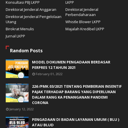
Konsultasi PBJ LKPP
LKPP
Direktorat Jenderal Anggaran
Direktorat Jenderal
Perbendaharaan
Direktorat Jenderal Pengelolaan
Utang
Whistle Blower LKPP
Birokrat Menulis
Majalah Kredibel LKPP
Jurnal LKPP
Random Posts
MODEL DOKUMEN PENGADAAN BERDASAR
PERPRES 12 TAHUN 2021
February 01, 2022
226 /PMK.03/2021 TENTANG PEMBERIAN INSENTIF
PAJAK TERHADAP BARANG YANG DIPERLUKAN
DALAM RANG KA PENANGANAN PANDEMI
CORONA
January 12, 2022
PENGADAAN DI BADAN LAYANAN UMUM ( BLU )
ATAU BLUD