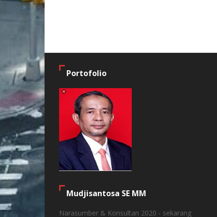
Portofolio
Mudjisantosa SE MM
Narasumber & Konsultan 2020 - sekarang