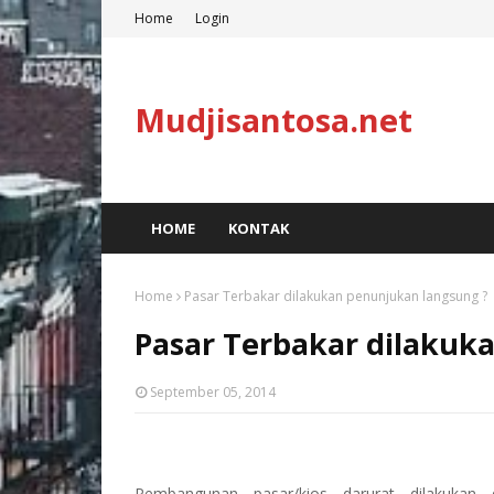
Home
Login
Mudjisantosa.net
HOME
KONTAK
Home
Pasar Terbakar dilakukan penunjukan langsung ?
Pasar Terbakar dilakuk
September 05, 2014
Pembangunan
pasar/kios
darurat
dilakukan