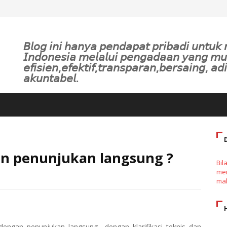
𝘉𝘭𝘰𝘨 𝘪𝘯𝘪 𝘩𝘢𝘯𝘺𝘢 𝘱𝘦𝘯𝘥𝘢𝘱𝘢𝘵 𝘱𝘳𝘪𝘣𝘢𝘥𝘪 𝘶𝘯𝘵𝘶
𝘐𝘯𝘥𝘰𝘯𝘦𝘴𝘪𝘢 𝘮𝘦𝘭𝘢𝘭𝘶𝘪 𝘱𝘦𝘯𝘨𝘢𝘥𝘢𝘢𝘯 𝘺𝘢𝘯𝘨 𝘮
𝘦𝘧𝘪𝘴𝘪𝘦𝘯,𝘦𝘧𝘦𝘬𝘵𝘪𝘧,𝘵𝘳𝘢𝘯𝘴𝘱𝘢𝘳𝘢𝘯,𝘣𝘦𝘳𝘴𝘢𝘪𝘯𝘨, 𝘢𝘥𝘪
𝘢𝘬𝘶𝘯𝘵𝘢𝘣𝘦𝘭.
an penunjukan langsung ?
Bil
men
mak
dengan penunjukan langsung
dengan klarifikasi teknis dan