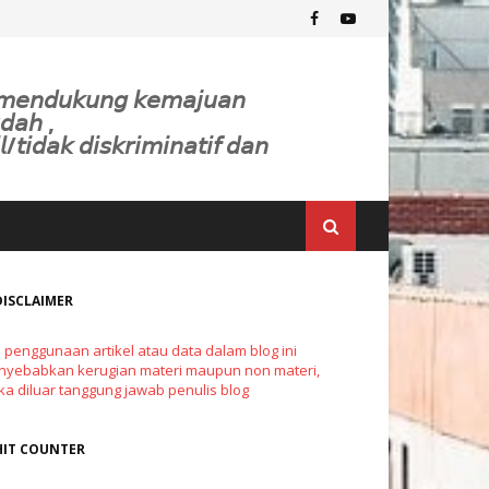
𝘬 𝘮𝘦𝘯𝘥𝘶𝘬𝘶𝘯𝘨 𝘬𝘦𝘮𝘢𝘫𝘶𝘢𝘯
𝘥𝘢𝘩 ,
𝘭/𝘵𝘪𝘥𝘢𝘬 𝘥𝘪𝘴𝘬𝘳𝘪𝘮𝘪𝘯𝘢𝘵𝘪𝘧 𝘥𝘢𝘯
DISCLAIMER
a penggunaan artikel atau data dalam blog ini
yebabkan kerugian materi maupun non materi,
a diluar tanggung jawab penulis blog
HIT COUNTER