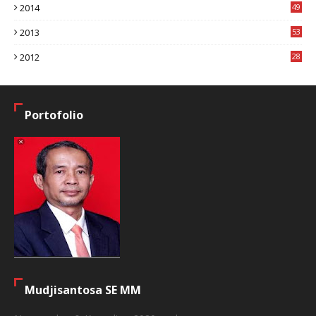
2014
49
2
2013
53
6
2012
28
4
Portofolio
Mudjisantosa SE MM