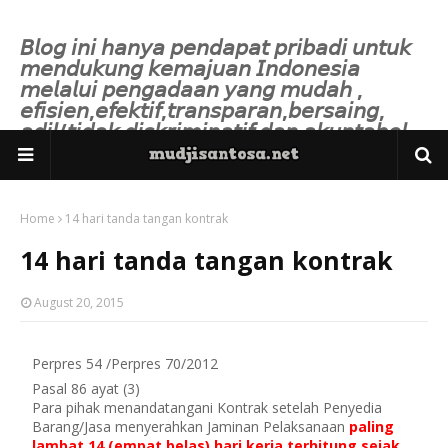
𝘉𝘭𝘰𝘨 𝘪𝘯𝘪 𝘩𝘢𝘯𝘺𝘢 𝘱𝘦𝘯𝘥𝘢𝘱𝘢𝘵 𝘱𝘳𝘪𝘣𝘢𝘥𝘪 𝘶𝘯𝘵𝘶𝘬
𝘮𝘦𝘯𝘥𝘶𝘬𝘶𝘯𝘨 𝘬𝘦𝘮𝘢𝘫𝘶𝘢𝘯 𝘐𝘯𝘥𝘰𝘯𝘦𝘴𝘪𝘢
𝘮𝘦𝘭𝘢𝘭𝘶𝘪 𝘱𝘦𝘯𝘨𝘢𝘥𝘢𝘢𝘯 𝘺𝘢𝘯𝘨 𝘮𝘶𝘥𝘢𝘩 ,
𝘦𝘧𝘪𝘴𝘪𝘦𝘯,𝘦𝘧𝘦𝘬𝘵𝘪𝘧,𝘵𝘳𝘢𝘯𝘴𝘱𝘢𝘳𝘢𝘯,𝘣𝘦𝘳𝘴𝘢𝘪𝘯𝘨,
𝘢𝘥𝘪𝘭/𝘵𝘪𝘥𝘢𝘬 𝘥𝘪𝘴𝘬𝘳𝘪𝘮𝘪𝘯𝘢𝘵𝘪𝘧 𝘥𝘢𝘯 𝘢𝘬𝘶𝘯𝘵𝘢𝘣𝘦𝘭.
Home
14 hari tanda tangan kontrak
14 hari tanda tangan kontrak
August 20, 2015
Perpres 54 /Perpres 70/2012
Pasal 86 ayat (3)
Para pihak menandatangani Kontrak setelah Penyedia
Barang/Jasa menyerahkan Jaminan Pelaksanaan
paling
lambat 14 (empat belas) hari kerja terhitung sejak