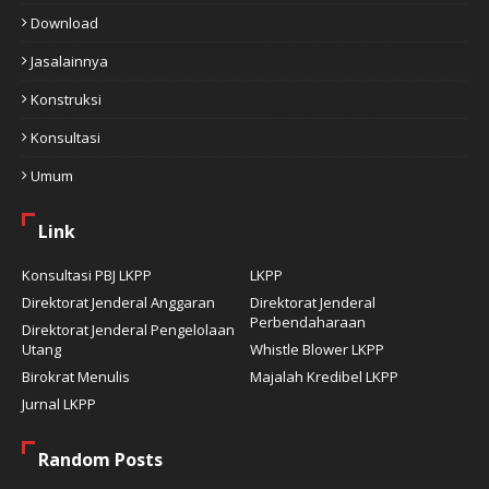
Download
Jasalainnya
Konstruksi
Konsultasi
Umum
Link
Konsultasi PBJ LKPP
LKPP
Direktorat Jenderal Anggaran
Direktorat Jenderal
Perbendaharaan
Direktorat Jenderal Pengelolaan
Utang
Whistle Blower LKPP
Birokrat Menulis
Majalah Kredibel LKPP
Jurnal LKPP
Random Posts