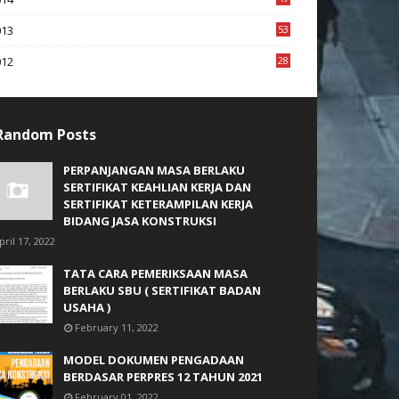
2
013
53
6
012
28
4
Random Posts
PERPANJANGAN MASA BERLAKU
SERTIFIKAT KEAHLIAN KERJA DAN
SERTIFIKAT KETERAMPILAN KERJA
BIDANG JASA KONSTRUKSI
pril 17, 2022
TATA CARA PEMERIKSAAN MASA
BERLAKU SBU ( SERTIFIKAT BADAN
USAHA )
February 11, 2022
MODEL DOKUMEN PENGADAAN
BERDASAR PERPRES 12 TAHUN 2021
February 01, 2022