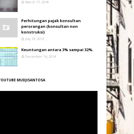
March 17, 2018
Perhitungan pajak konsultan
perorangan (konsultan non
konstruksi)
July 19, 2012
Keuntungan antara 3% sampai 32%.
December 16, 2014
YOUTUBE MUDJISANTOSA