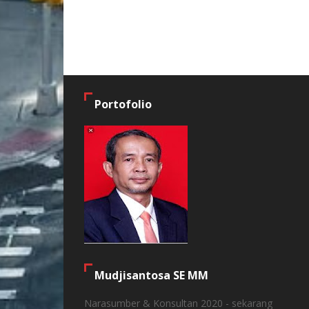
Portofolio
Mudjisantosa SE MM
Narasumber & Konsultan 2020 - sekarang