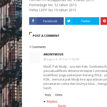
Permedagri No. 52 tahun 2015
Perka LKPP No 19 tahun 2015
Facebook
Twitter
POST A COMMENT
1 Comments
ANONYMOUS
August 8, 2015 at 11:28 AM
Maaf, Pak Mudji... sya dari Kab. Sumbawa
pascakualifikasi dimana terdapat 2 penaw
kualifikasi pagu pekerjaan barang 350 jt..
KSB... menurut pak Mudji kira apa alasan
penawaran sama dan ke2nya lulus... mengap
kasih.
Reply
Delete
Replies
Reply