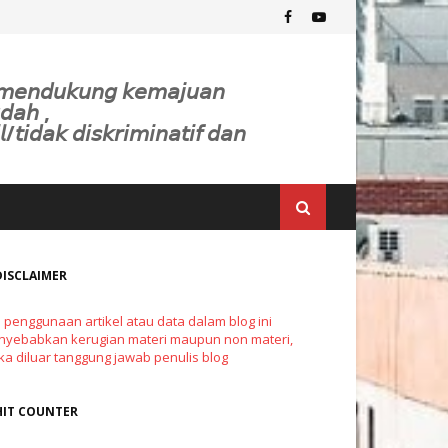
𝘬 𝘮𝘦𝘯𝘥𝘶𝘬𝘶𝘯𝘨 𝘬𝘦𝘮𝘢𝘫𝘶𝘢𝘯
𝘥𝘢𝘩 ,
𝘭/𝘵𝘪𝘥𝘢𝘬 𝘥𝘪𝘴𝘬𝘳𝘪𝘮𝘪𝘯𝘢𝘵𝘪𝘧 𝘥𝘢𝘯
DISCLAIMER
a penggunaan artikel atau data dalam blog ini
yebabkan kerugian materi maupun non materi,
a diluar tanggung jawab penulis blog
HIT COUNTER