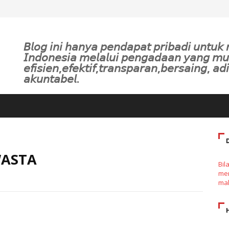
𝘉𝘭𝘰𝘨 𝘪𝘯𝘪 𝘩𝘢𝘯𝘺𝘢 𝘱𝘦𝘯𝘥𝘢𝘱𝘢𝘵 𝘱𝘳𝘪𝘣𝘢𝘥𝘪 𝘶𝘯𝘵𝘶
𝘐𝘯𝘥𝘰𝘯𝘦𝘴𝘪𝘢 𝘮𝘦𝘭𝘢𝘭𝘶𝘪 𝘱𝘦𝘯𝘨𝘢𝘥𝘢𝘢𝘯 𝘺𝘢𝘯𝘨 𝘮
𝘦𝘧𝘪𝘴𝘪𝘦𝘯,𝘦𝘧𝘦𝘬𝘵𝘪𝘧,𝘵𝘳𝘢𝘯𝘴𝘱𝘢𝘳𝘢𝘯,𝘣𝘦𝘳𝘴𝘢𝘪𝘯𝘨, 𝘢𝘥𝘪
𝘢𝘬𝘶𝘯𝘵𝘢𝘣𝘦𝘭.
WASTA
Bil
men
mak