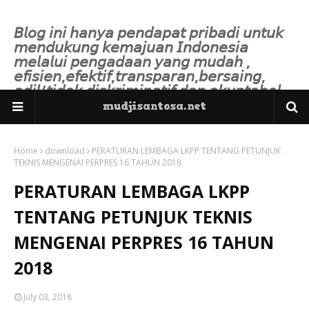
𝘉𝘭𝘰𝘨 𝘪𝘯𝘪 𝘩𝘢𝘯𝘺𝘢 𝘱𝘦𝘯𝘥𝘢𝘱𝘢𝘵 𝘱𝘳𝘪𝘣𝘢𝘥𝘪 𝘶𝘯𝘵𝘶𝘬
𝘮𝘦𝘯𝘥𝘶𝘬𝘶𝘯𝘨 𝘬𝘦𝘮𝘢𝘫𝘶𝘢𝘯 𝘐𝘯𝘥𝘰𝘯𝘦𝘴𝘪𝘢
𝘮𝘦𝘭𝘢𝘭𝘶𝘪 𝘱𝘦𝘯𝘨𝘢𝘥𝘢𝘢𝘯 𝘺𝘢𝘯𝘨 𝘮𝘶𝘥𝘢𝘩 ,
𝘦𝘧𝘪𝘴𝘪𝘦𝘯,𝘦𝘧𝘦𝘬𝘵𝘪𝘧,𝘵𝘳𝘢𝘯𝘴𝘱𝘢𝘳𝘢𝘯,𝘣𝘦𝘳𝘴𝘢𝘪𝘯𝘨,
𝘢𝘥𝘪𝘭/𝘵𝘪𝘥𝘢𝘬 𝘥𝘪𝘴𝘬𝘳𝘪𝘮𝘪𝘯𝘢𝘵𝘪𝘧 𝘥𝘢𝘯 𝘢𝘬𝘶𝘯𝘵𝘢𝘣𝘦𝘭.
Home
download
PERATURAN LEMBAGA LKPP TENTANG PETUNJUK
TEKNIS MENGENAI PERPRES 16 TAHUN 2018
PERATURAN LEMBAGA LKPP
TENTANG PETUNJUK TEKNIS
MENGENAI PERPRES 16 TAHUN
2018
July 03, 2018