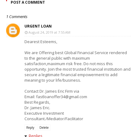
POST A COMMENT
1 Comments
URGENT LOAN
August 24, 2019 at 7:55 AM
Dearest Esteems,
We are Offering best Global Financial Service rendered
to the general public with maximum
satisfaction,maximum risk free. Do not miss this
opportunity. Join the most trusted financial institution and
secure a legitimate financial empowerment to add
meaning to your life/business.
Contact Dr. James Eric Firm via
Email: fastloanoffer34@gmail.com
Best Regards,
Dr. James Eric.
Executive Investment
Consultant./Mediator/Facilitator
Reply
Delete
Replies