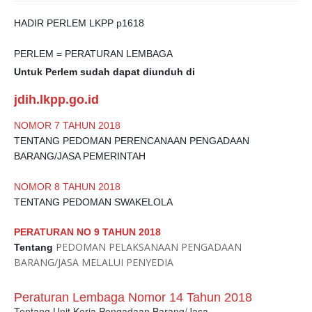
HADIR PERLEM LKPP p1618
PERLEM = PERATURAN LEMBAGA
Untuk Perlem sudah dapat diunduh di
jdih.lkpp.go.id
NOMOR 7 TAHUN 2018
TENTANG PEDOMAN PERENCANAAN PENGADAAN
BARANG/JASA PEMERINTAH
NOMOR 8 TAHUN 2018
TENTANG PEDOMAN SWAKELOLA
PERATURAN NO 9 TAHUN 2018
PEDOMAN PELAKSANAAN PENGADAAN
Tentang
BARANG/JASA MELALUI PENYEDIA
P
e
r
a
t
u
r
a
n
L
e
m
b
a
g
a
N
o
m
o
r
1
4
T
a
h
u
n
2
0
1
8
Tentang
U
n
i
t
K
e
r
j
a
P
e
n
g
a
d
a
a
n
B
a
r
a
n
g
/
J
a
s
a