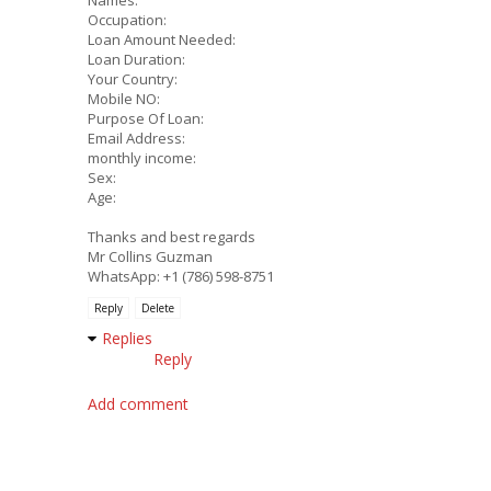
Names:
Occupation:
Loan Amount Needed:
Loan Duration:
Your Country:
Mobile NO:
Purpose Of Loan:
Email Address:
monthly income:
Sex:
Age:
Thanks and best regards
Mr Collins Guzman
WhatsApp: +1 (786) 598-8751
Reply
Delete
Replies
Reply
Add comment