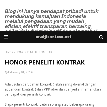
𝘉𝘭𝘰𝘨 𝘪𝘯𝘪 𝘩𝘢𝘯𝘺𝘢 𝘱𝘦𝘯𝘥𝘢𝘱𝘢𝘵 𝘱𝘳𝘪𝘣𝘢𝘥𝘪 𝘶𝘯𝘵𝘶𝘬
𝘮𝘦𝘯𝘥𝘶𝘬𝘶𝘯𝘨 𝘬𝘦𝘮𝘢𝘫𝘶𝘢𝘯 𝘐𝘯𝘥𝘰𝘯𝘦𝘴𝘪𝘢
𝘮𝘦𝘭𝘢𝘭𝘶𝘪 𝘱𝘦𝘯𝘨𝘢𝘥𝘢𝘢𝘯 𝘺𝘢𝘯𝘨 𝘮𝘶𝘥𝘢𝘩 ,
𝘦𝘧𝘪𝘴𝘪𝘦𝘯,𝘦𝘧𝘦𝘬𝘵𝘪𝘧,𝘵𝘳𝘢𝘯𝘴𝘱𝘢𝘳𝘢𝘯,𝘣𝘦𝘳𝘴𝘢𝘪𝘯𝘨,
𝘢𝘥𝘪𝘭/𝘵𝘪𝘥𝘢𝘬 𝘥𝘪𝘴𝘬𝘳𝘪𝘮𝘪𝘯𝘢𝘵𝘪𝘧 𝘥𝘢𝘯 𝘢𝘬𝘶𝘯𝘵𝘢𝘣𝘦𝘭.
Home
HONOR PENELITI KONTRAK
HONOR PENELITI KONTRAK
February 01, 2019
Ada usulan perubahan kontrak ( lebih sering dikenal dengan
addendum kontrak ) dari PPK atau dari penyedia, memerlukan
pendapat dari peneliti kontrak .
Siapa peneliti kontrak, yaitu seorang atau beberapa orang