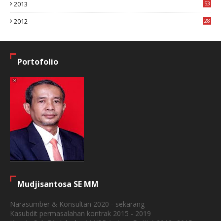
2013
53
6
2012
28
4
Portofolio
Mudjisantosa SE MM
Narasumber & Konsultan 2020 - sekarang
Kasubdit permasalahan kontrak 2015 - 2019