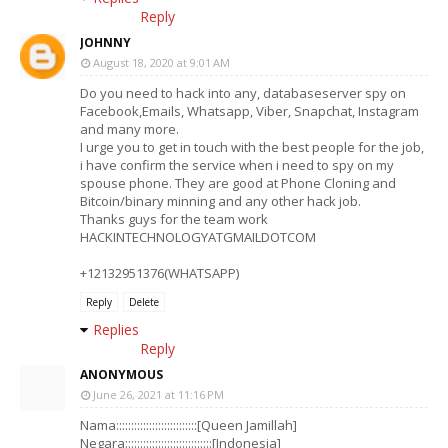
Reply
JOHNNY
August 18, 2020 at 9:01 AM
Do you need to hack into any, databaseserver spy on
Facebook,Emails, Whatsapp, Viber, Snapchat, Instagram
and many more.
I urge you to get in touch with the best people for the job,
i have confirm the service when i need to spy on my
spouse phone. They are good at Phone Cloning and
Bitcoin/binary minning and any other hack job.
Thanks guys for the team work
HACKINTECHNOLOGYATGMAILDOTCOM
+12132951376(WHATSAPP)
Reply
Delete
Replies
Reply
ANONYMOUS
June 26, 2021 at 11:16 PM
Nama:::::::::::::::::::::::::::[Queen Jamillah]
Negara:::::::::::::::::::::::::::::[Indonesia]