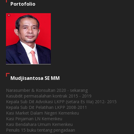
Portofolio
Mudjisantosa SE MM
Narasumber & Konsultan 2020 - sekarang
Kasubdit permasalahan kontrak 2015 - 2019
Kepala Sub Dit Advokasi LKPP (setara Es IIIa) 2012- 2015
Kepala Sub Dit Pelatihan LKPP 2008-2011
Kasi Market Dalam Negeri Kemenkeu
Kasi Pinjaman LN Kemenkeu
Kasi Bendahara Umum Kemenkeu
Penulis 15 buku tentang pengadaan