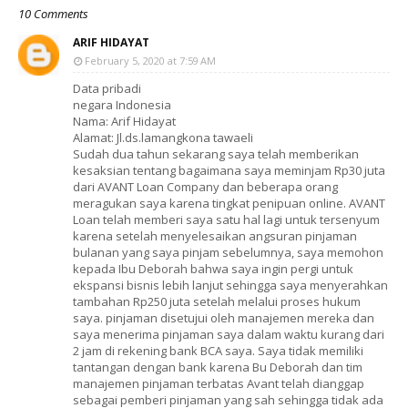
10 Comments
ARIF HIDAYAT
February 5, 2020 at 7:59 AM
Data pribadi
negara Indonesia
Nama: Arif Hidayat
Alamat: Jl.ds.lamangkona tawaeli
Sudah dua tahun sekarang saya telah memberikan
kesaksian tentang bagaimana saya meminjam Rp30 juta
dari AVANT Loan Company dan beberapa orang
meragukan saya karena tingkat penipuan online. AVANT
Loan telah memberi saya satu hal lagi untuk tersenyum
karena setelah menyelesaikan angsuran pinjaman
bulanan yang saya pinjam sebelumnya, saya memohon
kepada Ibu Deborah bahwa saya ingin pergi untuk
ekspansi bisnis lebih lanjut sehingga saya menyerahkan
tambahan Rp250 juta setelah melalui proses hukum
saya. pinjaman disetujui oleh manajemen mereka dan
saya menerima pinjaman saya dalam waktu kurang dari
2 jam di rekening bank BCA saya. Saya tidak memiliki
tantangan dengan bank karena Bu Deborah dan tim
manajemen pinjaman terbatas Avant telah dianggap
sebagai pemberi pinjaman yang sah sehingga tidak ada