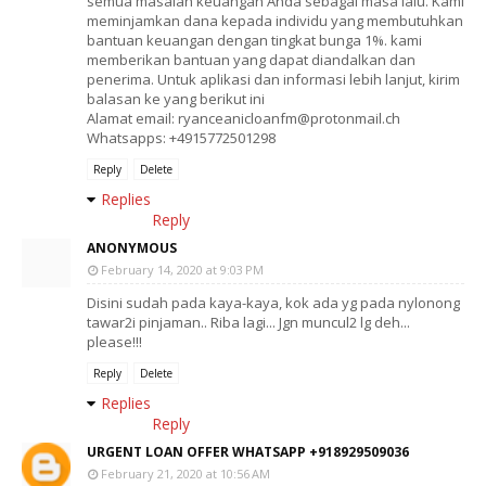
semua masalah keuangan Anda sebagai masa lalu. Kami
meminjamkan dana kepada individu yang membutuhkan
bantuan keuangan dengan tingkat bunga 1%. kami
memberikan bantuan yang dapat diandalkan dan
penerima. Untuk aplikasi dan informasi lebih lanjut, kirim
balasan ke yang berikut ini
Alamat email: ryanceanicloanfm@protonmail.ch
Whatsapps: +4915772501298
Reply
Delete
Replies
Reply
ANONYMOUS
February 14, 2020 at 9:03 PM
Disini sudah pada kaya-kaya, kok ada yg pada nylonong
tawar2i pinjaman.. Riba lagi... Jgn muncul2 lg deh...
please!!!
Reply
Delete
Replies
Reply
URGENT LOAN OFFER WHATSAPP +918929509036
February 21, 2020 at 10:56 AM