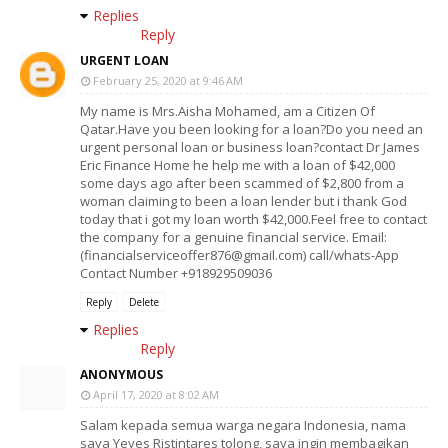
Replies
Reply
URGENT LOAN
February 25, 2020 at 9:46 AM
My name is Mrs.Aisha Mohamed, am a Citizen Of
Qatar.Have you been looking for a loan?Do you need an
urgent personal loan or business loan?contact Dr James
Eric Finance Home he help me with a loan of $42,000
some days ago after been scammed of $2,800 from a
woman claiming to been a loan lender but i thank God
today that i got my loan worth $42,000.Feel free to contact
the company for a genuine financial service. Email:
(financialserviceoffer876@gmail.com) call/whats-App
Contact Number +918929509036
Reply
Delete
Replies
Reply
ANONYMOUS
April 17, 2020 at 8:02 AM
Salam kepada semua warga negara Indonesia, nama
saya Yeyes Ristintares tolong, saya ingin membagikan