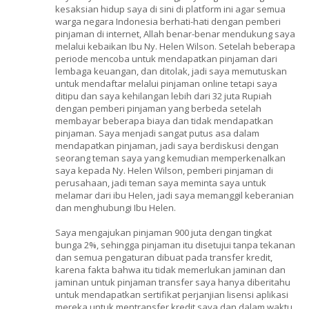
kesaksian hidup saya di sini di platform ini agar semua
warga negara Indonesia berhati-hati dengan pemberi
pinjaman di internet, Allah benar-benar mendukung saya
melalui kebaikan Ibu Ny. Helen Wilson. Setelah beberapa
periode mencoba untuk mendapatkan pinjaman dari
lembaga keuangan, dan ditolak, jadi saya memutuskan
untuk mendaftar melalui pinjaman online tetapi saya
ditipu dan saya kehilangan lebih dari 32 juta Rupiah
dengan pemberi pinjaman yang berbeda setelah
membayar beberapa biaya dan tidak mendapatkan
pinjaman. Saya menjadi sangat putus asa dalam
mendapatkan pinjaman, jadi saya berdiskusi dengan
seorang teman saya yang kemudian memperkenalkan
saya kepada Ny. Helen Wilson, pemberi pinjaman di
perusahaan, jadi teman saya meminta saya untuk
melamar dari ibu Helen, jadi saya memanggil keberanian
dan menghubungi Ibu Helen.
Saya mengajukan pinjaman 900 juta dengan tingkat
bunga 2%, sehingga pinjaman itu disetujui tanpa tekanan
dan semua pengaturan dibuat pada transfer kredit,
karena fakta bahwa itu tidak memerlukan jaminan dan
jaminan untuk pinjaman transfer saya hanya diberitahu
untuk mendapatkan sertifikat perjanjian lisensi aplikasi
mereka untuk mentransfer kredit saya dan dalam waktu