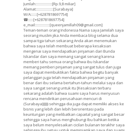
Jumlah:::::::::::::::::::[Rp.9,8 miliar]
Alamat::::::::::::::::::::[Surabaya]
W/A:::::::[+6287818697754]
☎::::::[+6287818697754]
e_mail:::::::::::::::::[queenjamillah09@gmail.com]
Teman-teman orang Indonesia Nama saya Jamiilah saya
seorang muslim jika Anda membaca blog selama dua
sampai tiga tahun sekarang Anda akan menemukan
bahwa saya telah membuat beberapa kesaksian
mengenai saya mendapatkan pinjaman dari Bunda
Iskandar dan saya memang sangat senang karena
memberi tahu semua orang bahwa ibu Iskandar
memang pemberi pinjaman yang sangat tulus dan juga
saya dapat membuktikan fakta bahwa begitu banyak
pelanggan juga telah mendapatkan pinjaman yang
benar dari ibu selama bertahun-tahun melalui saya dan
saya sangat senang untuk itu [Kesaksian terbaru
sekarang adalah bahwa suami saya harus menyusun
rencana mendirikan perusahaan mencuri di
(Surabaya))))))) sehingga dia juga dapat memiliki akses ke
bisnis yang lebih dan lebih berorientasi pada
keuntungan yang melibatkan capaital yang sangat besar
sehingga saya harus menghubungi Ibu bahkan ketika
saya belum menyelesaikan cicilan bulanan terakhir saya
sehingga ibu setuju untuk meminjamkan saya dan suami