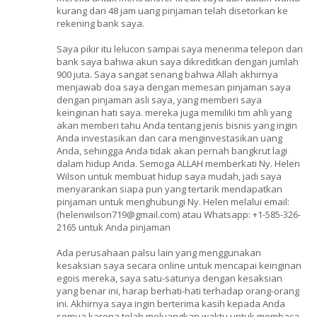
kurang dari 48 jam uang pinjaman telah disetorkan ke
rekening bank saya.
Saya pikir itu lelucon sampai saya menerima telepon dari
bank saya bahwa akun saya dikreditkan dengan jumlah
900 juta. Saya sangat senang bahwa Allah akhirnya
menjawab doa saya dengan memesan pinjaman saya
dengan pinjaman asli saya, yang memberi saya
keinginan hati saya. mereka juga memiliki tim ahli yang
akan memberi tahu Anda tentang jenis bisnis yang ingin
Anda investasikan dan cara menginvestasikan uang
Anda, sehingga Anda tidak akan pernah bangkrut lagi
dalam hidup Anda. Semoga ALLAH memberkati Ny. Helen
Wilson untuk membuat hidup saya mudah, jadi saya
menyarankan siapa pun yang tertarik mendapatkan
pinjaman untuk menghubungi Ny. Helen melalui email:
(helenwilson719@gmail.com) atau Whatsapp: +1-585-326-
2165 untuk Anda pinjaman
Ada perusahaan palsu lain yang menggunakan
kesaksian saya secara online untuk mencapai keinginan
egois mereka, saya satu-satunya dengan kesaksian
yang benar ini, harap berhati-hati terhadap orang-orang
ini. Akhirnya saya ingin berterima kasih kepada Anda
semua karena telah meluangkan waktu untuk membaca