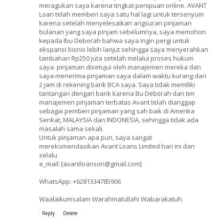
meragukan saya karena tingkat penipuan online. AVANT
Loan telah memberi saya satu hal lagi untuk tersenyum
karena setelah menyelesaikan angsuran pinjaman
bulanan yang saya pinjam sebelumnya, saya memohon
kepada Ibu Deborah bahwa saya ingin pergi untuk
ekspansi bisnis lebih lanjut sehingga saya menyerahkan
tambahan Rp250 juta setelah melalui proses hukum
saya. pinjaman disetujui oleh manajemen mereka dan
saya menerima pinjaman saya dalam waktu kurang dari
2 jam di rekening bank BCA saya. Saya tidak memiliki
tantangan dengan bank karena Bu Deborah dan tim
manajemen pinjaman terbatas Avant telah dianggap
sebagai pemberi pinjaman yang sah baik di Amerika
Serikat, MALAYSIA dan INDONESIA, sehingga tidak ada
masalah sama sekali.
Untuk pinjaman apa pun, saya sangat
merekomendasikan Avant Loans Limited hari ini dan
selalu
e_mail: [avantloanson@gmail.com]
WhatsApp: +6281334785906
Waalaikumsalam Warahmatullahi Wabarakatuh.
Reply
Delete