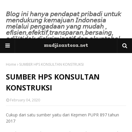
𝘉𝘭𝘰𝘨 𝘪𝘯𝘪 𝘩𝘢𝘯𝘺𝘢 𝘱𝘦𝘯𝘥𝘢𝘱𝘢𝘵 𝘱𝘳𝘪𝘣𝘢𝘥𝘪 𝘶𝘯𝘵𝘶𝘬
𝘮𝘦𝘯𝘥𝘶𝘬𝘶𝘯𝘨 𝘬𝘦𝘮𝘢𝘫𝘶𝘢𝘯 𝘐𝘯𝘥𝘰𝘯𝘦𝘴𝘪𝘢
𝘮𝘦𝘭𝘢𝘭𝘶𝘪 𝘱𝘦𝘯𝘨𝘢𝘥𝘢𝘢𝘯 𝘺𝘢𝘯𝘨 𝘮𝘶𝘥𝘢𝘩 ,
𝘦𝘧𝘪𝘴𝘪𝘦𝘯,𝘦𝘧𝘦𝘬𝘵𝘪𝘧,𝘵𝘳𝘢𝘯𝘴𝘱𝘢𝘳𝘢𝘯,𝘣𝘦𝘳𝘴𝘢𝘪𝘯𝘨,
𝘢𝘥𝘪𝘭/𝘵𝘪𝘥𝘢𝘬 𝘥𝘪𝘴𝘬𝘳𝘪𝘮𝘪𝘯𝘢𝘵𝘪𝘧 𝘥𝘢𝘯 𝘢𝘬𝘶𝘯𝘵𝘢𝘣𝘦𝘭.
Home
SUMBER HPS KONSULTAN KONSTRUKSI
SUMBER HPS KONSULTAN
KONSTRUKSI
February 04, 2020
Cukup dari satu sumber yaitu dari Kepmen PUPR 897 tahun
2017