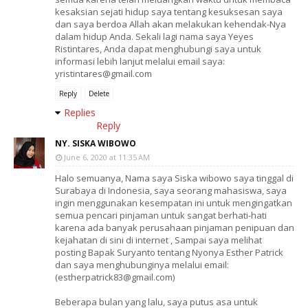
kesaksian sejati hidup saya tentang kesuksesan saya
dan saya berdoa Allah akan melakukan kehendak-Nya
dalam hidup Anda. Sekali lagi nama saya Yeyes
Ristintares, Anda dapat menghubungi saya untuk
informasi lebih lanjut melalui email saya:
yristintares@gmail.com
Reply
Delete
Replies
Reply
NY. SISKA WIBOWO
June 6, 2020 at 11:35 AM
Halo semuanya, Nama saya Siska wibowo saya tinggal di
Surabaya di Indonesia, saya seorang mahasiswa, saya
ingin menggunakan kesempatan ini untuk mengingatkan
semua pencari pinjaman untuk sangat berhati-hati
karena ada banyak perusahaan pinjaman penipuan dan
kejahatan di sini di internet , Sampai saya melihat
posting Bapak Suryanto tentang Nyonya Esther Patrick
dan saya menghubunginya melalui email:
(estherpatrick83@gmail.com)
Beberapa bulan yang lalu, saya putus asa untuk