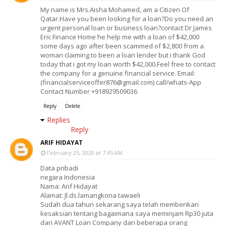
My name is Mrs.Aisha Mohamed, am a Citizen Of
Qatar.Have you been looking for a loan?Do you need an
urgent personal loan or business loan?contact Dr James
Eric Finance Home he help me with a loan of $42,000
some days ago after been scammed of $2,800 from a
woman claiming to been a loan lender but i thank God
today that i got my loan worth $42,000.Feel free to contact
the company for a genuine financial service. Email:
(financialserviceoffer876@gmail.com) call/whats-App
Contact Number +918929509036
Reply
Delete
Replies
Reply
ARIF HIDAYAT
February 25, 2020 at 7:45 AM
Data pribadi
negara Indonesia
Nama: Arif Hidayat
Alamat: Jl.ds.lamangkona tawaeli
Sudah dua tahun sekarang saya telah memberikan
kesaksian tentang bagaimana saya meminjam Rp30 juta
dari AVANT Loan Company dan beberapa orang