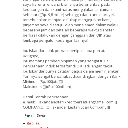
saya karena rencana bisnisnya berorientasi pada
keuntungan dan kami harus mengajukan pinjaman
sebesar (((Rp. 9,8 miliar) sehingga dana untuk proyek
tersebut akan menjadi e Cukup mengejutkan kami,
pinjaman saya disetujui oleh manajemen dalam waktu
beberapa jam dan setelah beberapa waktu transfer
berhasil dilakukan dengan gangguan dari OJK atau
lembaga pengatur keuangan lainnya]
Ibu Iskandar tidak pernah menipu siapa pun atas
uangnya,
Ibu memang pemberi pinjaman yang sangat tulus
Perusahaan Induk terdaftar di OJK jadi jangan takut
Ibu Iskandar punya catatan bagus dalam meminjamkan
Tarifnya sangat bersahabat dibandingkan dengan Bank
Minimum (Rp.100juta)))))
Maksimum (((((Rp.100billion)
Detail Kontak Perusahaan:
e_mail:::[[iskandalestari.kreditpersatuan@gmail.com]]]
COMPANY::::::::::::[Iskandar Lestari Loan Company]]]
Reply
Delete
Replies