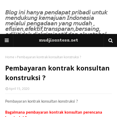
𝘉𝘭𝘰𝘨 𝘪𝘯𝘪 𝘩𝘢𝘯𝘺𝘢 𝘱𝘦𝘯𝘥𝘢𝘱𝘢𝘵 𝘱𝘳𝘪𝘣𝘢𝘥𝘪 𝘶𝘯𝘵𝘶𝘬
𝘮𝘦𝘯𝘥𝘶𝘬𝘶𝘯𝘨 𝘬𝘦𝘮𝘢𝘫𝘶𝘢𝘯 𝘐𝘯𝘥𝘰𝘯𝘦𝘴𝘪𝘢
𝘮𝘦𝘭𝘢𝘭𝘶𝘪 𝘱𝘦𝘯𝘨𝘢𝘥𝘢𝘢𝘯 𝘺𝘢𝘯𝘨 𝘮𝘶𝘥𝘢𝘩 ,
𝘦𝘧𝘪𝘴𝘪𝘦𝘯,𝘦𝘧𝘦𝘬𝘵𝘪𝘧,𝘵𝘳𝘢𝘯𝘴𝘱𝘢𝘳𝘢𝘯,𝘣𝘦𝘳𝘴𝘢𝘪𝘯𝘨,
𝘢𝘥𝘪𝘭/𝘵𝘪𝘥𝘢𝘬 𝘥𝘪𝘴𝘬𝘳𝘪𝘮𝘪𝘯𝘢𝘵𝘪𝘧 𝘥𝘢𝘯 𝘢𝘬𝘶𝘯𝘵𝘢𝘣𝘦𝘭.
Home
Pembayaran kontrak konsultan konstruksi ?
Pembayaran kontrak konsultan
konstruksi ?
April 15, 2020
Pembayaran kontrak konsultan konstruksi ?
Bagaimana pembayaran kontrak konsultan perencana