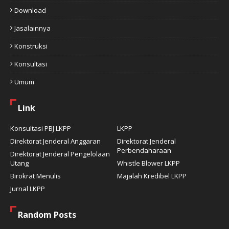
Download
Jasalainnya
Konstruksi
Konsultasi
Umum
Link
Konsultasi PBJ LKPP
LKPP
Direktorat Jenderal Anggaran
Direktorat Jenderal
Perbendaharaan
Direktorat Jenderal Pengelolaan
Utang
Whistle Blower LKPP
Birokrat Menulis
Majalah Kredibel LKPP
Jurnal LKPP
Random Posts