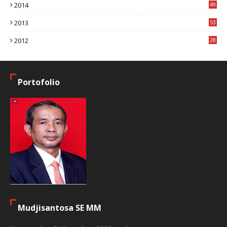
2014
49
2
2013
53
6
2012
28
4
Portofolio
Mudjisantosa SE MM