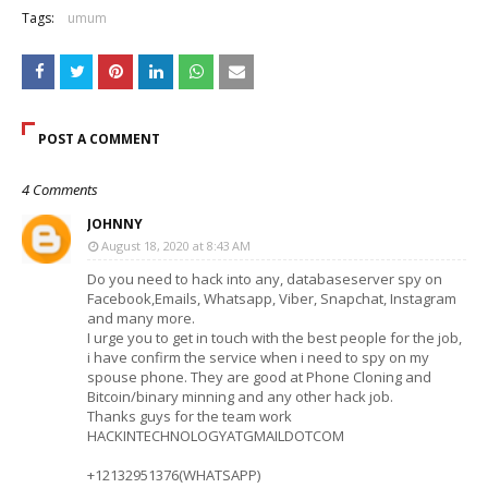
Tags:
umum
POST A COMMENT
4 Comments
JOHNNY
August 18, 2020 at 8:43 AM
Do you need to hack into any, databaseserver spy on
Facebook,Emails, Whatsapp, Viber, Snapchat, Instagram
and many more.
I urge you to get in touch with the best people for the job,
i have confirm the service when i need to spy on my
spouse phone. They are good at Phone Cloning and
Bitcoin/binary minning and any other hack job.
Thanks guys for the team work
HACKINTECHNOLOGYATGMAILDOTCOM
+12132951376(WHATSAPP)