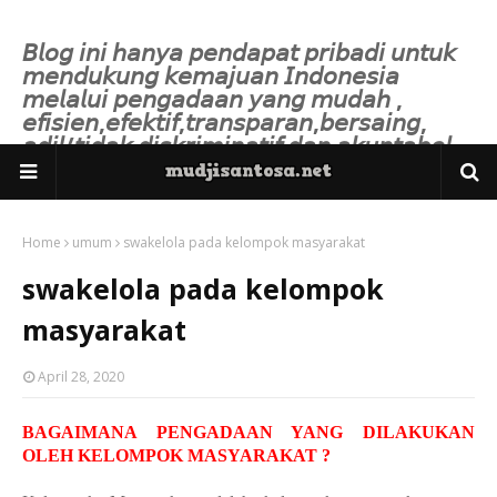
𝘉𝘭𝘰𝘨 𝘪𝘯𝘪 𝘩𝘢𝘯𝘺𝘢 𝘱𝘦𝘯𝘥𝘢𝘱𝘢𝘵 𝘱𝘳𝘪𝘣𝘢𝘥𝘪 𝘶𝘯𝘵𝘶𝘬
𝘮𝘦𝘯𝘥𝘶𝘬𝘶𝘯𝘨 𝘬𝘦𝘮𝘢𝘫𝘶𝘢𝘯 𝘐𝘯𝘥𝘰𝘯𝘦𝘴𝘪𝘢
𝘮𝘦𝘭𝘢𝘭𝘶𝘪 𝘱𝘦𝘯𝘨𝘢𝘥𝘢𝘢𝘯 𝘺𝘢𝘯𝘨 𝘮𝘶𝘥𝘢𝘩 ,
𝘦𝘧𝘪𝘴𝘪𝘦𝘯,𝘦𝘧𝘦𝘬𝘵𝘪𝘧,𝘵𝘳𝘢𝘯𝘴𝘱𝘢𝘳𝘢𝘯,𝘣𝘦𝘳𝘴𝘢𝘪𝘯𝘨,
𝘢𝘥𝘪𝘭/𝘵𝘪𝘥𝘢𝘬 𝘥𝘪𝘴𝘬𝘳𝘪𝘮𝘪𝘯𝘢𝘵𝘪𝘧 𝘥𝘢𝘯 𝘢𝘬𝘶𝘯𝘵𝘢𝘣𝘦𝘭.
Home
umum
swakelola pada kelompok masyarakat
swakelola pada kelompok
masyarakat
April 28, 2020
BAGAIMANA PENGADAAN YANG DILAKUKAN
OLEH KELOMPOK MASYARAKAT ?