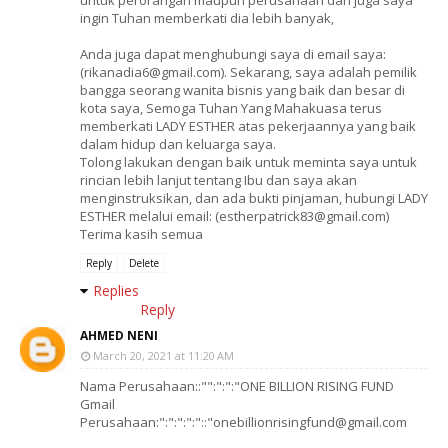
untuk perorangan maupun perusahaan dan juga saya
ingin Tuhan memberkati dia lebih banyak,
Anda juga dapat menghubungi saya di email saya:
(rikanadia6@gmail.com). Sekarang, saya adalah pemilik
bangga seorang wanita bisnis yang baik dan besar di
kota saya, Semoga Tuhan Yang Mahakuasa terus
memberkati LADY ESTHER atas pekerjaannya yang baik
dalam hidup dan keluarga saya.
Tolong lakukan dengan baik untuk meminta saya untuk
rincian lebih lanjut tentang Ibu dan saya akan
menginstruksikan, dan ada bukti pinjaman, hubungi LADY
ESTHER melalui email: (estherpatrick83@gmail.com)
Terima kasih semua
Reply
Delete
Replies
Reply
AHMED NENI
March 20, 2021 at 11:20 AM
Nama Perusahaan::"":":":"ONE BILLION RISING FUND
Gmail
Perusahaan:":":":":"::"onebillionrisingfund@gmail.com