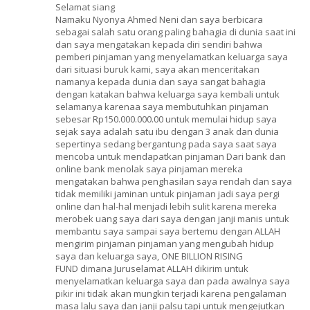
Selamat siang
Namaku Nyonya Ahmed Neni dan saya berbicara
sebagai salah satu orang paling bahagia di dunia saat ini
dan saya mengatakan kepada diri sendiri bahwa
pemberi pinjaman yang menyelamatkan keluarga saya
dari situasi buruk kami, saya akan menceritakan
namanya kepada dunia dan saya sangat bahagia
dengan katakan bahwa keluarga saya kembali untuk
selamanya karenaa saya membutuhkan pinjaman
sebesar Rp150.000.000.00 untuk memulai hidup saya
sejak saya adalah satu ibu dengan 3 anak dan dunia
sepertinya sedang bergantung pada saya saat saya
mencoba untuk mendapatkan pinjaman Dari bank dan
online bank menolak saya pinjaman mereka
mengatakan bahwa penghasilan saya rendah dan saya
tidak memiliki jaminan untuk pinjaman jadi saya pergi
online dan hal-hal menjadi lebih sulit karena mereka
merobek uang saya dari saya dengan janji manis untuk
membantu saya sampai saya bertemu dengan ALLAH
mengirim pinjaman pinjaman yang mengubah hidup
saya dan keluarga saya, ONE BILLION RISING
FUND dimana Juruselamat ALLAH dikirim untuk
menyelamatkan keluarga saya dan pada awalnya saya
pikir ini tidak akan mungkin terjadi karena pengalaman
masa lalu saya dan janji palsu tapi untuk mengejutkan