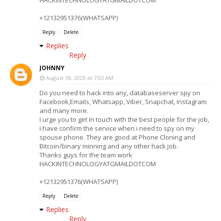
HACKINTECHNOLOGYATGMAILDOTCOM
+12132951376(WHATSAPP)
Reply
Delete
Replies
Reply
JOHNNY
August 18, 2020 at 7:03 AM
Do you need to hack into any, databaseserver spy on
Facebook,Emails, Whatsapp, Viber, Snapchat, Instagram
and many more.
I urge you to get in touch with the best people for the job,
i have confirm the service when i need to spy on my
spouse phone. They are good at Phone Cloning and
Bitcoin/binary minning and any other hack job.
Thanks guys for the team work
HACKINTECHNOLOGYATGMAILDOTCOM
+12132951376(WHATSAPP)
Reply
Delete
Replies
Reply