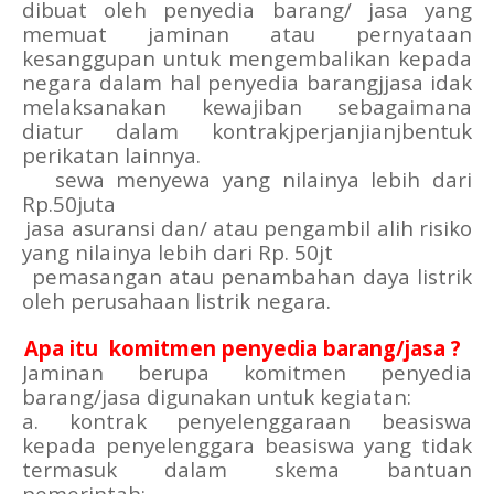
dibuat oleh penyedia barang/ jasa yang
memuat jaminan atau pernyataan
kesanggupan untuk mengembalikan kepada
negara dalam hal penyedia barangjjasa idak
melaksanakan kewajiban sebagaimana
diatur dalam kontrakjperjanjianjbentuk
perikatan lainnya.
a.
sewa menyewa yang nilainya lebih dari
Rp.50juta
b.
jasa asuransi dan/ atau pengambil alih risiko
yang nilainya lebih dari Rp. 50jt
c.
pemasangan atau penambahan daya listrik
oleh perusahaan listrik negara.
6.
Apa itu
komitmen penyedia barang/jasa ?
Jaminan berupa komitmen penyedia
barang/jasa digunakan untuk kegiatan:
a. kontrak penyelenggaraan beasiswa
kepada penyelenggara beasiswa yang tidak
termasuk dalam skema bantuan
pemerintah;