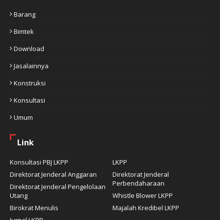
Barang
Bimtek
Download
Jasalainnya
Konstruksi
Konsultasi
Umum
Link
Konsultasi PBJ LKPP
LKPP
Direktorat Jenderal Anggaran
Direktorat Jenderal
Perbendaharaan
Direktorat Jenderal Pengelolaan
Utang
Whistle Blower LKPP
Birokrat Menulis
Majalah Kredibel LKPP
Jurnal LKPP