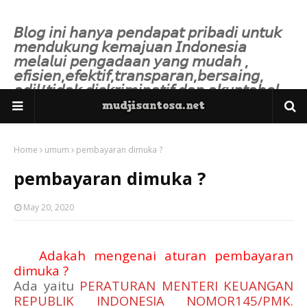
𝘉𝘭𝘰𝘨 𝘪𝘯𝘪 𝘩𝘢𝘯𝘺𝘢 𝘱𝘦𝘯𝘥𝘢𝘱𝘢𝘵 𝘱𝘳𝘪𝘣𝘢𝘥𝘪 𝘶𝘯𝘵𝘶𝘬
𝘮𝘦𝘯𝘥𝘶𝘬𝘶𝘯𝘨 𝘬𝘦𝘮𝘢𝘫𝘶𝘢𝘯 𝘐𝘯𝘥𝘰𝘯𝘦𝘴𝘪𝘢
𝘮𝘦𝘭𝘢𝘭𝘶𝘪 𝘱𝘦𝘯𝘨𝘢𝘥𝘢𝘢𝘯 𝘺𝘢𝘯𝘨 𝘮𝘶𝘥𝘢𝘩 ,
𝘦𝘧𝘪𝘴𝘪𝘦𝘯,𝘦𝘧𝘦𝘬𝘵𝘪𝘧,𝘵𝘳𝘢𝘯𝘴𝘱𝘢𝘳𝘢𝘯,𝘣𝘦𝘳𝘴𝘢𝘪𝘯𝘨,
𝘢𝘥𝘪𝘭/𝘵𝘪𝘥𝘢𝘬 𝘥𝘪𝘴𝘬𝘳𝘪𝘮𝘪𝘯𝘢𝘵𝘪𝘧 𝘥𝘢𝘯 𝘢𝘬𝘶𝘯𝘵𝘢𝘣𝘦𝘭.
Home
umum
pembayaran dimuka ?
pembayaran dimuka ?
May 20, 2020
1.
Adakah mengenai aturan pembayaran
dimuka ?
Ada yaitu
PERATURAN MENTERI KEUANGAN
REPUBLIK INDONESIA NOMOR145/PMK.