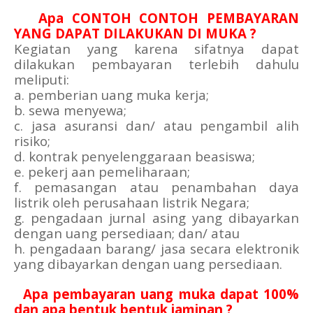
2.
Apa CONTOH CONTOH PEMBAYARAN
YANG DAPAT DILAKUKAN DI MUKA ?
Kegiatan yang karena sifatnya dapat
dilakukan pembayaran terlebih dahulu
meliputi:
a. pemberian uang muka kerja;
b. sewa menyewa;
c. jasa asuransi dan/ atau pengambil alih
risiko;
d. kontrak penyelenggaraan beasiswa;
e. pekerj aan pemeliharaan;
f. pemasangan atau penambahan daya
listrik oleh perusahaan listrik Negara;
g. pengadaan jurnal asing yang dibayarkan
dengan uang persediaan; dan/ atau
h. pengadaan barang/ jasa secara elektronik
yang dibayarkan dengan uang persediaan.
3.
Apa pembayaran uang muka dapat 100%
dan apa bentuk bentuk jaminan ?