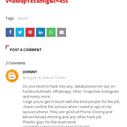
v=aMdpYxE8mlg&t=45s
Tags:
umum
POST A COMMENT
2 Comments
JOHNNY
August 18, 2020 at 7:03 AM
Do you need to hack into any, databaseserver spy on
Facebook,Emails, Whatsapp, Viber, Snapchat, Instagram
and many more.
I urge you to get in touch with the best people for the job,
i have confirm the service when i need to spy on my
spouse phone. They are good at Phone Cloning and
Bitcoin/binary minning and any other hack job.
Thanks guys for the team work