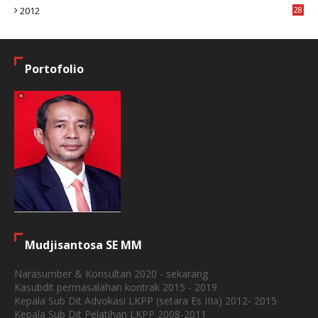
2012
28
4
Portofolio
Mudjisantosa SE MM
Narasumber & Konsultan 2020 - sekarang
Kasubdit permasalahan kontrak 2015 - 2019
Kepala Sub Dit Advokasi LKPP (setara Es IIIa) 2012- 2015
Kepala Sub Dit Pelatihan LKPP 2008-2011