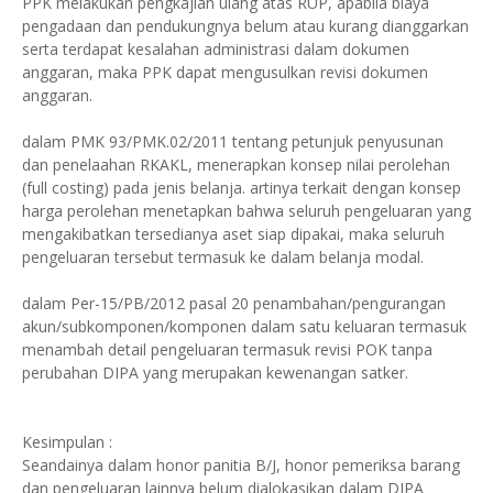
PPK melakukan pengkajian ulang atas RUP, apabila biaya
pengadaan dan pendukungnya belum atau kurang dianggarkan
serta terdapat kesalahan administrasi dalam dokumen
anggaran, maka PPK dapat mengusulkan revisi dokumen
anggaran.
dalam PMK 93/PMK.02/2011 tentang petunjuk penyusunan
dan penelaahan RKAKL, menerapkan konsep nilai perolehan
(full costing) pada jenis belanja. artinya terkait dengan konsep
harga perolehan menetapkan bahwa seluruh pengeluaran yang
mengakibatkan tersedianya aset siap dipakai, maka seluruh
pengeluaran tersebut termasuk ke dalam belanja modal.
dalam Per-15/PB/2012 pasal 20 penambahan/pengurangan
akun/subkomponen/komponen dalam satu keluaran termasuk
menambah detail pengeluaran termasuk revisi POK tanpa
perubahan DIPA yang merupakan kewenangan satker.
Kesimpulan :
Seandainya dalam honor panitia B/J, honor pemeriksa barang
dan pengeluaran lainnya belum dialokasikan dalam DIPA