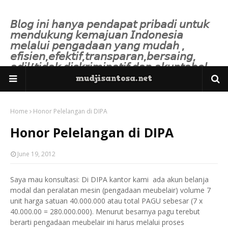
𝘉𝘭𝘰𝘨 𝘪𝘯𝘪 𝘩𝘢𝘯𝘺𝘢 𝘱𝘦𝘯𝘥𝘢𝘱𝘢𝘵 𝘱𝘳𝘪𝘣𝘢𝘥𝘪 𝘶𝘯𝘵𝘶𝘬
𝘮𝘦𝘯𝘥𝘶𝘬𝘶𝘯𝘨 𝘬𝘦𝘮𝘢𝘫𝘶𝘢𝘯 𝘐𝘯𝘥𝘰𝘯𝘦𝘴𝘪𝘢
𝘮𝘦𝘭𝘢𝘭𝘶𝘪 𝘱𝘦𝘯𝘨𝘢𝘥𝘢𝘢𝘯 𝘺𝘢𝘯𝘨 𝘮𝘶𝘥𝘢𝘩 ,
𝘦𝘧𝘪𝘴𝘪𝘦𝘯,𝘦𝘧𝘦𝘬𝘵𝘪𝘧,𝘵𝘳𝘢𝘯𝘴𝘱𝘢𝘳𝘢𝘯,𝘣𝘦𝘳𝘴𝘢𝘪𝘯𝘨,
𝘢𝘥𝘪𝘭/𝘵𝘪𝘥𝘢𝘬 𝘥𝘪𝘴𝘬𝘳𝘪𝘮𝘪𝘯𝘢𝘵𝘪𝘧 𝘥𝘢𝘯 𝘢𝘬𝘶𝘯𝘵𝘢𝘣𝘦𝘭.
Home
Honor Pelelangan di DIPA
Honor Pelelangan di DIPA
June 19, 2012
Saya mau konsultasi: Di DIPA kantor kami ada akun belanja
modal dan peralatan mesin (pengadaan meubelair) volume 7
unit harga satuan 40.000.000 atau total PAGU sebesar (7 x
40.000.00 = 280.000.000). Menurut besarnya pagu terebut
berarti pengadaan meubelair ini harus melalui proses