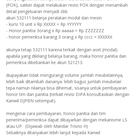
(POK), satker dapat melakukan revisi POK dengan menambah
detail pengeluaran menjadi sbb:
akun 532111 belanja peralatan modal dan mesin
- kursi 10 unit x Rp XXXXX = Rp YYYYYY
- Honor panitia 3orang x Rp aaaaa = Rp ZZZZZZZ
- honor pemeriksa barang 3 orang x Rp cccc = XXXXXX
akunya tetap 532111 karena terkait dengan aset (modal)
apabila yang dilelang belanja barang, maka honor panitia dan
pemeriksa dibebankan ke akun 521213.
diupayakan tidak mengurangi volume jumlah meubelairinya,
lebih baik ditambah dananya. lebih bagus jumlah meubelair
tepa namun nilainya bisa dihemat, sisanya untuk pembayaran
honor tim dan panitia (terkait revisi DIPA konsultasikan dengan
Kanwil DJPBN setempat).
mengenai cara pembayaran, honor panitia dan tim
penerima/pemeriksa dapat dibayarkan dengan mekanisme LS
atau UP. (Dijawab oleh Mandar Trisno H)
Sebaiknya ditanyakan lebih lanjut kepada Kanwil