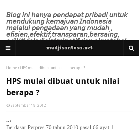
𝘉𝘭𝘰𝘨 𝘪𝘯𝘪 𝘩𝘢𝘯𝘺𝘢 𝘱𝘦𝘯𝘥𝘢𝘱𝘢𝘵 𝘱𝘳𝘪𝘣𝘢𝘥𝘪 𝘶𝘯𝘵𝘶𝘬
𝘮𝘦𝘯𝘥𝘶𝘬𝘶𝘯𝘨 𝘬𝘦𝘮𝘢𝘫𝘶𝘢𝘯 𝘐𝘯𝘥𝘰𝘯𝘦𝘴𝘪𝘢
𝘮𝘦𝘭𝘢𝘭𝘶𝘪 𝘱𝘦𝘯𝘨𝘢𝘥𝘢𝘢𝘯 𝘺𝘢𝘯𝘨 𝘮𝘶𝘥𝘢𝘩 ,
𝘦𝘧𝘪𝘴𝘪𝘦𝘯,𝘦𝘧𝘦𝘬𝘵𝘪𝘧,𝘵𝘳𝘢𝘯𝘴𝘱𝘢𝘳𝘢𝘯,𝘣𝘦𝘳𝘴𝘢𝘪𝘯𝘨,
𝘢𝘥𝘪𝘭/𝘵𝘪𝘥𝘢𝘬 𝘥𝘪𝘴𝘬𝘳𝘪𝘮𝘪𝘯𝘢𝘵𝘪𝘧 𝘥𝘢𝘯 𝘢𝘬𝘶𝘯𝘵𝘢𝘣𝘦𝘭.
Home
HPS mulai dibuat untuk nilai berapa ?
HPS mulai dibuat untuk nilai
berapa ?
September 18, 2012
-->
Berdasar Perpres 70 tahun 2010 pasal 66 ayat 1