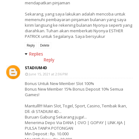
mendapatkan pinjaman
Sekarang, yang saya lakukan adalah mencoba untuk
memenuhi pembayaran pinjaman bulanan yang saya
kirim langsung ke rekening bulanan Nyonya seperti yang
diarahkan. Tuhan akan memberkati Nyonya ESTHER
PATRICK untuk Segalanya. Saya bersyukur
Reply
Delete
Replies
Reply
STADIUM4D
June 15, 2021 at 2:06 PM
Bonus Untuk New Member Slot 100%
Bonus New Member 15% Bonus Deposit 10% Semua
Games!
Mantulll!!! Main Slot, Togel, Sport, Casino, Tembak Ikan,
Dll. di STADIUM 4D...
Buruan Gabung Sekarang juga!...
Menerima Depo Via DANA | OVO | GOPAY | LINK AJA |
PULSA TANPA POTONGAN
Min Deposit : Rp. 10.000