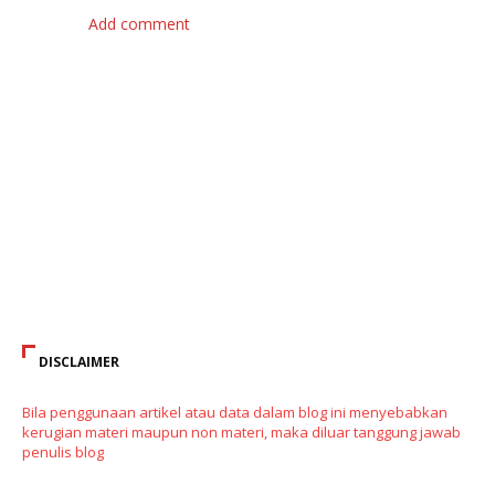
Add comment
DISCLAIMER
Bila penggunaan artikel atau data dalam blog ini menyebabkan
kerugian materi maupun non materi, maka diluar tanggung jawab
penulis blog