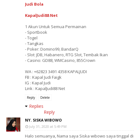
Judi Bola
KapalJudi88 Net
1 Akun Untuk Semua Permainan
- Sportbook
- Togel
- Tangkas
- Poker: Domino99, BandarQ
- Slot: JDB, Habanero, RTG Slot, Tembak Ikan
- Casino: GD88, WMCasino, 855Crown
WA : +62823 3491 4358 KAPALJUDI
FB : Kapal Judi Faigk
IG : Kapal Judi
Link : KapalJudi88 Net
Reply
Delete
Replies
Reply
NY. SISKA WIBOWO
July 31, 2020 at 5:49 PM
Halo semuanya, Nama saya Siska wibowo saya tinggal di