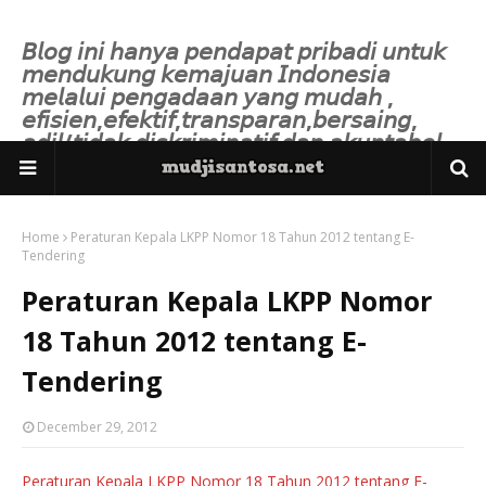
𝘉𝘭𝘰𝘨 𝘪𝘯𝘪 𝘩𝘢𝘯𝘺𝘢 𝘱𝘦𝘯𝘥𝘢𝘱𝘢𝘵 𝘱𝘳𝘪𝘣𝘢𝘥𝘪 𝘶𝘯𝘵𝘶𝘬
𝘮𝘦𝘯𝘥𝘶𝘬𝘶𝘯𝘨 𝘬𝘦𝘮𝘢𝘫𝘶𝘢𝘯 𝘐𝘯𝘥𝘰𝘯𝘦𝘴𝘪𝘢
𝘮𝘦𝘭𝘢𝘭𝘶𝘪 𝘱𝘦𝘯𝘨𝘢𝘥𝘢𝘢𝘯 𝘺𝘢𝘯𝘨 𝘮𝘶𝘥𝘢𝘩 ,
𝘦𝘧𝘪𝘴𝘪𝘦𝘯,𝘦𝘧𝘦𝘬𝘵𝘪𝘧,𝘵𝘳𝘢𝘯𝘴𝘱𝘢𝘳𝘢𝘯,𝘣𝘦𝘳𝘴𝘢𝘪𝘯𝘨,
𝘢𝘥𝘪𝘭/𝘵𝘪𝘥𝘢𝘬 𝘥𝘪𝘴𝘬𝘳𝘪𝘮𝘪𝘯𝘢𝘵𝘪𝘧 𝘥𝘢𝘯 𝘢𝘬𝘶𝘯𝘵𝘢𝘣𝘦𝘭.
Home
Peraturan Kepala LKPP Nomor 18 Tahun 2012 tentang E-
Tendering
Peraturan Kepala LKPP Nomor
18 Tahun 2012 tentang E-
Tendering
December 29, 2012
Peraturan Kepala LKPP Nomor 18 Tahun 2012 tentang E-