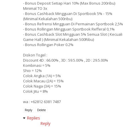
- Bonus Deposit Setiap Hari 10% (Max Bonus 200ribu)
Minimal TO 3x
- Bonus Cashback Mingguan Di Sportbook 5% - 15%
(Minimal Kekalahan 500ribu)
- Bonus Refrensi Mingguan Di Permainan Sportbook 2,5%
- Bonus Rollingan Mingguan Sportbook Refferal 0,1%
- Bonus Cashback Slot Mingguan 5% Semua Slot ( Kecuali
Game Hall ) (Minimal Kekalahan 500Ribu)
- Bonus Rollingan Poker 0.2%
Diskon Togel :
Discount 4D : 66.00% , 3D : 59.5.00% , 2D : 29.5.00%
Kombinasi = 5%
Shio = 12%
Colok Angka (1A) = 5%
Colok Macau (2A) = 15%
Colok Naga (3A) = 15%
Colok Jitu = 8%
wa : +62812 6381 7487
Reply
Delete
Replies
Reply