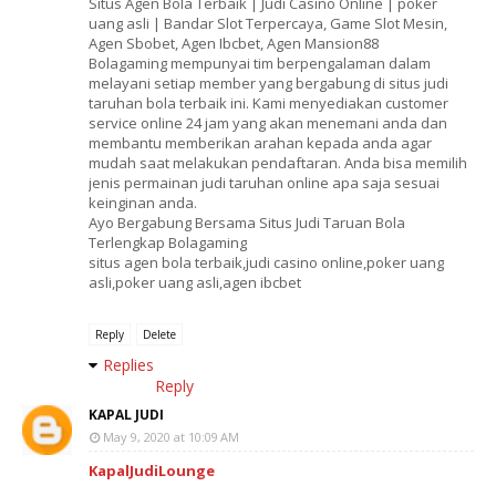
Situs Agen Bola Terbaik | Judi Casino Online | poker
uang asli | Bandar Slot Terpercaya, Game Slot Mesin,
Agen Sbobet, Agen Ibcbet, Agen Mansion88
Bolagaming mempunyai tim berpengalaman dalam
melayani setiap member yang bergabung di situs judi
taruhan bola terbaik ini. Kami menyediakan customer
service online 24 jam yang akan menemani anda dan
membantu memberikan arahan kepada anda agar
mudah saat melakukan pendaftaran. Anda bisa memilih
jenis permainan judi taruhan online apa saja sesuai
keinginan anda.
Ayo Bergabung Bersama Situs Judi Taruan Bola
Terlengkap Bolagaming
situs agen bola terbaik,judi casino online,poker uang
asli,poker uang asli,agen ibcbet
Reply
Delete
Replies
Reply
KAPAL JUDI
May 9, 2020 at 10:09 AM
KapalJudiLounge