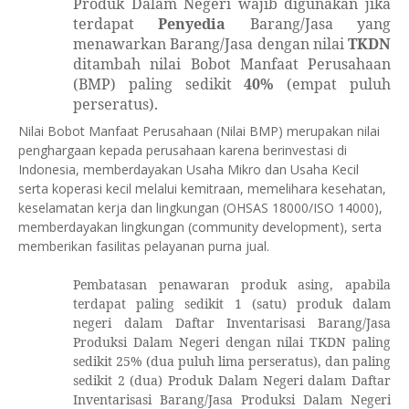
Produk Dalam Negeri wajib digunakan jika
terdapat
Penyedia
Barang/Jasa yang
menawarkan Barang/Jasa dengan nilai
TKDN
ditambah nilai Bobot Manfaat Perusahaan
(BMP) paling sedikit
40%
(empat puluh
perseratus).
Nilai Bobot Manfaat Perusahaan (Nilai BMP) merupakan nilai
penghargaan kepada perusahaan karena berinvestasi di
Indonesia, memberdayakan Usaha Mikro dan Usaha Kecil
serta koperasi kecil melalui kemitraan, memelihara kesehatan,
keselamatan kerja dan lingkungan (OHSAS 18000/ISO 14000),
memberdayakan lingkungan (
community development
), serta
memberikan fasilitas pelayanan purna jual.
Pembatasan penawaran produk asing, apabila
terdapat paling sedikit 1 (satu)
produk dalam
negeri dalam Daftar Inventarisasi
Barang/Jasa
Produksi Dalam Negeri dengan nilai TKDN
paling
sedikit 25% (dua puluh lima perseratus), dan
paling
sedikit 2 (dua) Produk Dalam Negeri dalam
Daftar
Inventarisasi Barang/Jasa Produksi Dalam
Negeri