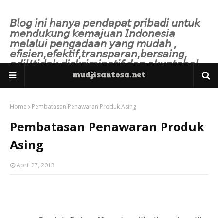
𝘉𝘭𝘰𝘨 𝘪𝘯𝘪 𝘩𝘢𝘯𝘺𝘢 𝘱𝘦𝘯𝘥𝘢𝘱𝘢𝘵 𝘱𝘳𝘪𝘣𝘢𝘥𝘪 𝘶𝘯𝘵𝘶𝘬
𝘮𝘦𝘯𝘥𝘶𝘬𝘶𝘯𝘨 𝘬𝘦𝘮𝘢𝘫𝘶𝘢𝘯 𝘐𝘯𝘥𝘰𝘯𝘦𝘴𝘪𝘢
𝘮𝘦𝘭𝘢𝘭𝘶𝘪 𝘱𝘦𝘯𝘨𝘢𝘥𝘢𝘢𝘯 𝘺𝘢𝘯𝘨 𝘮𝘶𝘥𝘢𝘩 ,
𝘦𝘧𝘪𝘴𝘪𝘦𝘯,𝘦𝘧𝘦𝘬𝘵𝘪𝘧,𝘵𝘳𝘢𝘯𝘴𝘱𝘢𝘳𝘢𝘯,𝘣𝘦𝘳𝘴𝘢𝘪𝘯𝘨,
𝘢𝘥𝘪𝘭/𝘵𝘪𝘥𝘢𝘬 𝘥𝘪𝘴𝘬𝘳𝘪𝘮𝘪𝘯𝘢𝘵𝘪𝘧 𝘥𝘢𝘯 𝘢𝘬𝘶𝘯𝘵𝘢𝘣𝘦𝘭.
Home
Pembatasan Penawaran Produk Asing
Pembatasan Penawaran Produk
Asing
April 27, 2013