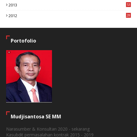
2013
53
6
2012
28
4
Portofolio
Mudjisantosa SE MM
Narasumber & Konsultan 2020 - sekarang
Kasubdit permasalahan kontrak 2015 - 2019