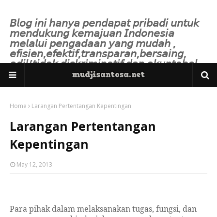
𝘉𝘭𝘰𝘨 𝘪𝘯𝘪 𝘩𝘢𝘯𝘺𝘢 𝘱𝘦𝘯𝘥𝘢𝘱𝘢𝘵 𝘱𝘳𝘪𝘣𝘢𝘥𝘪 𝘶𝘯𝘵𝘶𝘬
𝘮𝘦𝘯𝘥𝘶𝘬𝘶𝘯𝘨 𝘬𝘦𝘮𝘢𝘫𝘶𝘢𝘯 𝘐𝘯𝘥𝘰𝘯𝘦𝘴𝘪𝘢
𝘮𝘦𝘭𝘢𝘭𝘶𝘪 𝘱𝘦𝘯𝘨𝘢𝘥𝘢𝘢𝘯 𝘺𝘢𝘯𝘨 𝘮𝘶𝘥𝘢𝘩 ,
𝘦𝘧𝘪𝘴𝘪𝘦𝘯,𝘦𝘧𝘦𝘬𝘵𝘪𝘧,𝘵𝘳𝘢𝘯𝘴𝘱𝘢𝘳𝘢𝘯,𝘣𝘦𝘳𝘴𝘢𝘪𝘯𝘨,
𝘢𝘥𝘪𝘭/𝘵𝘪𝘥𝘢𝘬 𝘥𝘪𝘴𝘬𝘳𝘪𝘮𝘪𝘯𝘢𝘵𝘪𝘧 𝘥𝘢𝘯 𝘢𝘬𝘶𝘯𝘵𝘢𝘣𝘦𝘭.
Home
Larangan Pertentangan Kepentingan
Larangan Pertentangan
Kepentingan
May 12, 2013
Para pihak dalam melaksanakan tugas, fungsi, dan