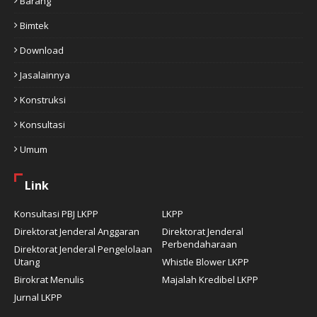
Barang
Bimtek
Download
Jasalainnya
Konstruksi
Konsultasi
Umum
Link
Konsultasi PBJ LKPP
LKPP
Direktorat Jenderal Anggaran
Direktorat Jenderal
Perbendaharaan
Direktorat Jenderal Pengelolaan
Utang
Whistle Blower LKPP
Birokrat Menulis
Majalah Kredibel LKPP
Jurnal LKPP