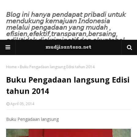
𝘉𝘭𝘰𝘨 𝘪𝘯𝘪 𝘩𝘢𝘯𝘺𝘢 𝘱𝘦𝘯𝘥𝘢𝘱𝘢𝘵 𝘱𝘳𝘪𝘣𝘢𝘥𝘪 𝘶𝘯𝘵𝘶𝘬
𝘮𝘦𝘯𝘥𝘶𝘬𝘶𝘯𝘨 𝘬𝘦𝘮𝘢𝘫𝘶𝘢𝘯 𝘐𝘯𝘥𝘰𝘯𝘦𝘴𝘪𝘢
𝘮𝘦𝘭𝘢𝘭𝘶𝘪 𝘱𝘦𝘯𝘨𝘢𝘥𝘢𝘢𝘯 𝘺𝘢𝘯𝘨 𝘮𝘶𝘥𝘢𝘩 ,
𝘦𝘧𝘪𝘴𝘪𝘦𝘯,𝘦𝘧𝘦𝘬𝘵𝘪𝘧,𝘵𝘳𝘢𝘯𝘴𝘱𝘢𝘳𝘢𝘯,𝘣𝘦𝘳𝘴𝘢𝘪𝘯𝘨,
𝘢𝘥𝘪𝘭/𝘵𝘪𝘥𝘢𝘬 𝘥𝘪𝘴𝘬𝘳𝘪𝘮𝘪𝘯𝘢𝘵𝘪𝘧 𝘥𝘢𝘯 𝘢𝘬𝘶𝘯𝘵𝘢𝘣𝘦𝘭.
Home
Buku Pengadaan langsung Edisi tahun 2014
Buku Pengadaan langsung Edisi
tahun 2014
April 05, 2014
Buku Pengadaan langsung