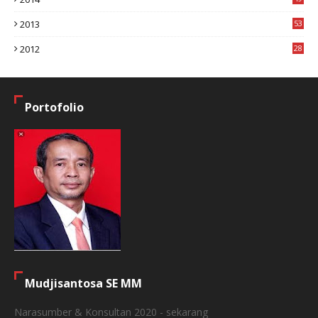
2
2013
53
6
2012
28
4
Portofolio
Mudjisantosa SE MM
Narasumber & Konsultan 2020 - sekarang