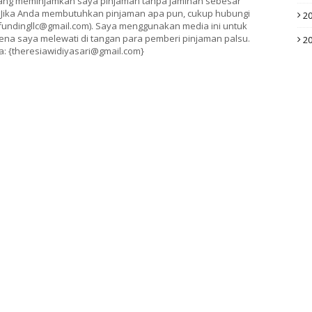
ng meminjamkan saya pinjaman tanpa jaminan sebesar
. Jika Anda membutuhkan pinjaman apa pun, cukup hubungi
2
fundingllc@gmail.com). Saya menggunakan media ini untuk
na saya melewati di tangan para pemberi pinjaman palsu.
2
a: {theresiawidiyasari@gmail.com}