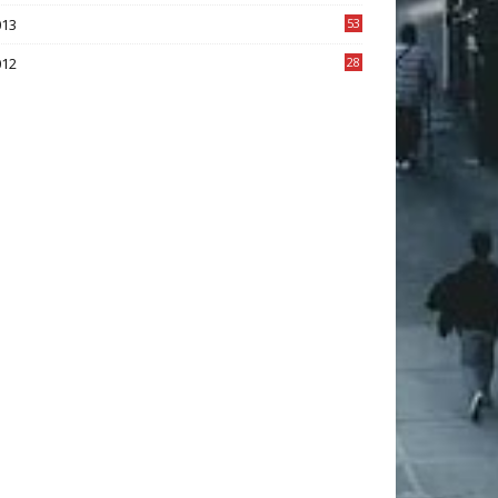
2
013
53
6
012
28
4