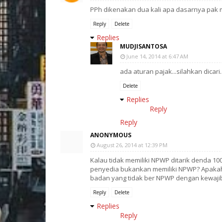
PPh dikenakan dua kali apa dasarnya pak 
Reply
Delete
Replies
MUDJISANTOSA
June 14, 2014 at 6:47 AM
ada aturan pajak...silahkan dicari..
Delete
Replies
Reply
Reply
ANONYMOUS
August 26, 2014 at 12:39 PM
Kalau tidak memiliki NPWP ditarik denda 1
penyedia bukankan memiliki NPWP? Apakah i
badan yang tidak ber NPWP dengan kewaji
Reply
Delete
Replies
Reply