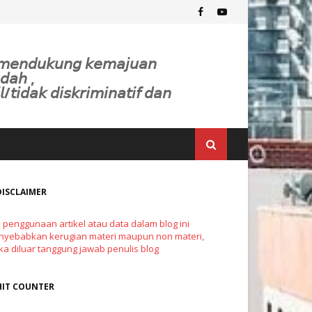
𝘬 𝘮𝘦𝘯𝘥𝘶𝘬𝘶𝘯𝘨 𝘬𝘦𝘮𝘢𝘫𝘶𝘢𝘯
𝘥𝘢𝘩 ,
𝘭/𝘵𝘪𝘥𝘢𝘬 𝘥𝘪𝘴𝘬𝘳𝘪𝘮𝘪𝘯𝘢𝘵𝘪𝘧 𝘥𝘢𝘯
DISCLAIMER
a penggunaan artikel atau data dalam blog ini
yebabkan kerugian materi maupun non materi,
a diluar tanggung jawab penulis blog
HIT COUNTER