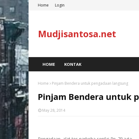
Home
Login
Mudjisantosa.net
HOME
KONTAK
Home
Pinjam Bendera untuk pengadaan langsung
Pinjam Bendera untuk 
May 28, 2014
Pengadaan
alat tes narkoba senilai Rp. 70 juta.