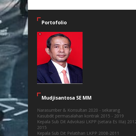
Portofolio
Mudjisantosa SE MM
Narasumber & Konsultan 2020 - sekarang
Kasubdit permasalahan kontrak 2015 - 2019
Kepala Sub Dit Advokasi LKPP (setara Es IIIa) 201
2015
Kepala Sub Dit Pelatihan LKPP 2008-2011