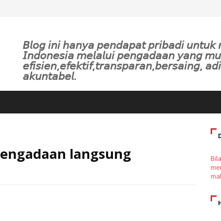
𝘉𝘭𝘰𝘨 𝘪𝘯𝘪 𝘩𝘢𝘯𝘺𝘢 𝘱𝘦𝘯𝘥𝘢𝘱𝘢𝘵 𝘱𝘳𝘪𝘣𝘢𝘥𝘪 𝘶𝘯𝘵𝘶
𝘐𝘯𝘥𝘰𝘯𝘦𝘴𝘪𝘢 𝘮𝘦𝘭𝘢𝘭𝘶𝘪 𝘱𝘦𝘯𝘨𝘢𝘥𝘢𝘢𝘯 𝘺𝘢𝘯𝘨 𝘮
𝘦𝘧𝘪𝘴𝘪𝘦𝘯,𝘦𝘧𝘦𝘬𝘵𝘪𝘧,𝘵𝘳𝘢𝘯𝘴𝘱𝘢𝘳𝘢𝘯,𝘣𝘦𝘳𝘴𝘢𝘪𝘯𝘨, 𝘢𝘥𝘪
𝘢𝘬𝘶𝘯𝘵𝘢𝘣𝘦𝘭.
pengadaan langsung
Bil
men
mak