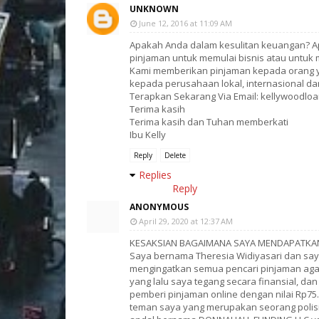
UNKNOWN
June 12, 2016 at 11:09 AM
Apakah Anda dalam kesulitan keuangan? A
pinjaman untuk memulai bisnis atau untuk
Kami memberikan pinjaman kepada orang
kepada perusahaan lokal, internasional da
Terapkan Sekarang Via Email: kellywoodlo
Terima kasih
Terima kasih dan Tuhan memberkati
Ibu Kelly
Reply
Delete
Replies
Reply
ANONYMOUS
April 29, 2020 at 12:37 AM
KESAKSIAN BAGAIMANA SAYA MENDAPATKAN
Saya bernama Theresia Widiyasari dan saya 
mengingatkan semua pencari pinjaman agar
yang lalu saya tegang secara finansial, d
pemberi pinjaman online dengan nilai Rp7
teman saya yang merupakan seorang polis