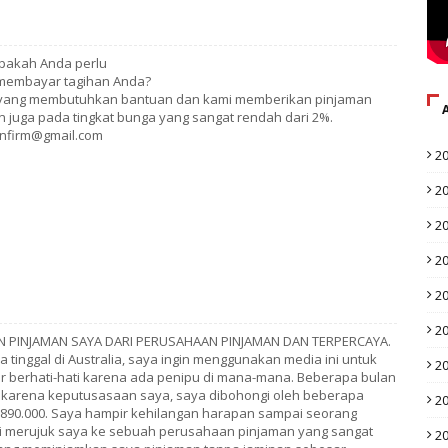
pakah Anda perlu
 membayar tagihan Anda?
 yang membutuhkan bantuan dan kami memberikan pinjaman
n juga pada tingkat bunga yang sangat rendah dari 2%.
anfirm@gmail.com
2
2
2
2
2
2
 PINJAMAN SAYA DARI PERUSAHAAN PINJAMAN DAN TERPERCAYA.
tinggal di Australia, saya ingin menggunakan media ini untuk
2
 berhati-hati karena ada penipu di mana-mana. Beberapa bulan
an karena keputusasaan saya, saya dibohongi oleh beberapa
2
5.890.000. Saya hampir kehilangan harapan sampai seorang
i merujuk saya ke sebuah perusahaan pinjaman yang sangat
2