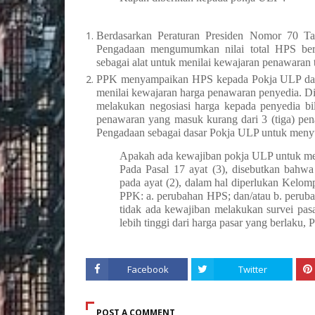
Berdasarkan Peraturan Presiden Nomor 70 T
Pengadaan mengumumkan nilai total HPS be
sebagai alat untuk menilai kewajaran penawaran t
PPK menyampaikan HPS kepada Pokja ULP dalam
menilai kewajaran harga penawaran penyedia. Di
melakukan negosiasi harga kepada penyedia b
penawaran yang masuk kurang dari 3 (tiga) pe
Pengadaan sebagai dasar Pokja ULP untuk men
Apakah ada kewajiban pokja ULP untuk me
Pada Pasal 17 ayat (3), disebutkan bahw
pada ayat (2), dalam hal diperlukan Kel
PPK: a. perubahan HPS; dan/atau b. peruba
tidak ada kewajiban melakukan survei 
lebih tinggi dari harga pasar yang berlak
Facebook
Twitter
POST A COMMENT