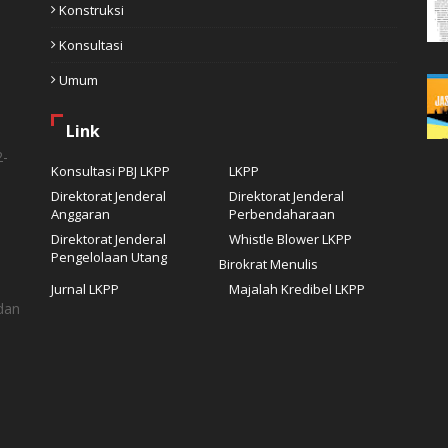
Konstruksi
Konsultasi
Umum
Link
2-
Konsultasi PBJ LKPP
LKPP
Direktorat Jenderal
Direktorat Jenderal
Anggaran
Perbendaharaan
Direktorat Jenderal
Whistle Blower LKPP
Pengelolaan Utang
Birokrat Menulis
Jurnal LKPP
Majalah Kredibel LKPP
dan