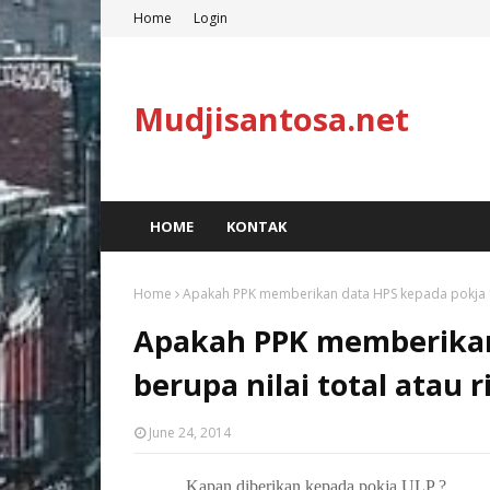
Home
Login
Mudjisantosa.net
HOME
KONTAK
Home
Apakah PPK memberikan data HPS kepada pokja ULP
Apakah PPK memberikan
berupa nilai total atau 
June 24, 2014
Kapan diberikan kepada pokja ULP ?