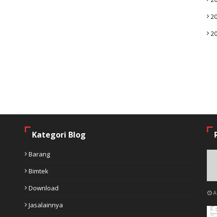
2
2
Kategori Blog
Barang
Bimtek
Download
A
Jasalainnya