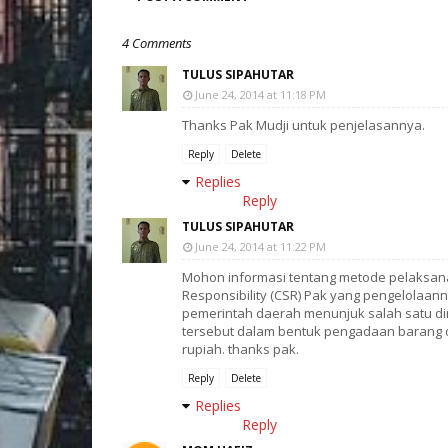
4 Comments
TULUS SIPAHUTAR
June 24, 2014 at 11:18 PM
Thanks Pak Mudji untuk penjelasannya.
Reply
Delete
Replies
Reply
TULUS SIPAHUTAR
June 24, 2014 at 11:22 PM
Mohon informasi tentang metode pelaksan
Responsibility (CSR) Pak yang pengelolaa
pemerintah daerah menunjuk salah satu di
tersebut dalam bentuk pengadaan barang da
rupiah. thanks pak.
Reply
Delete
Replies
Reply