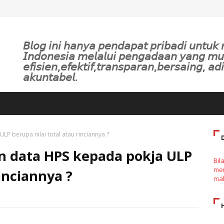
𝘉𝘭𝘰𝘨 𝘪𝘯𝘪 𝘩𝘢𝘯𝘺𝘢 𝘱𝘦𝘯𝘥𝘢𝘱𝘢𝘵 𝘱𝘳𝘪𝘣𝘢𝘥𝘪 𝘶𝘯𝘵𝘶
𝘐𝘯𝘥𝘰𝘯𝘦𝘴𝘪𝘢 𝘮𝘦𝘭𝘢𝘭𝘶𝘪 𝘱𝘦𝘯𝘨𝘢𝘥𝘢𝘢𝘯 𝘺𝘢𝘯𝘨 𝘮
𝘦𝘧𝘪𝘴𝘪𝘦𝘯,𝘦𝘧𝘦𝘬𝘵𝘪𝘧,𝘵𝘳𝘢𝘯𝘴𝘱𝘢𝘳𝘢𝘯,𝘣𝘦𝘳𝘴𝘢𝘪𝘯𝘨, 𝘢𝘥𝘪
𝘢𝘬𝘶𝘯𝘵𝘢𝘣𝘦𝘭.
 berupa nilai total atau rinciannya ?
 data HPS kepada pokja ULP
Bil
men
rinciannya ?
mak