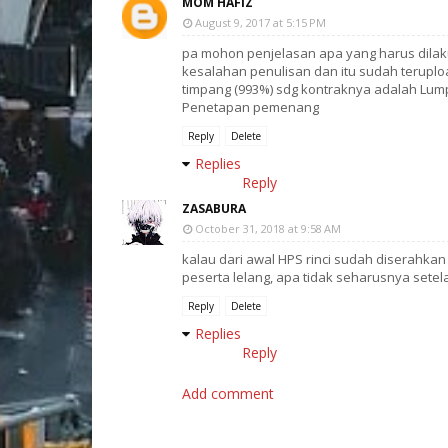
MOM HAFIZ
August 9, 2017 at 5:15 PM
pa mohon penjelasan apa yang harus dilaku
kesalahan penulisan dan itu sudah terupl
timpang (993%) sdg kontraknya adalah Lum
Penetapan pemenang
Reply
Delete
Replies
Reply
ZASABURA
October 31, 2018 at 9:58 AM
kalau dari awal HPS rinci sudah diserahkan
peserta lelang, apa tidak seharusnya sete
Reply
Delete
Replies
Reply
Add comment