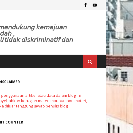
𝘬 𝘮𝘦𝘯𝘥𝘶𝘬𝘶𝘯𝘨 𝘬𝘦𝘮𝘢𝘫𝘶𝘢𝘯
𝘥𝘢𝘩 ,
𝘭/𝘵𝘪𝘥𝘢𝘬 𝘥𝘪𝘴𝘬𝘳𝘪𝘮𝘪𝘯𝘢𝘵𝘪𝘧 𝘥𝘢𝘯
DISCLAIMER
a penggunaan artikel atau data dalam blog ini
yebabkan kerugian materi maupun non materi,
a diluar tanggung jawab penulis blog
HIT COUNTER