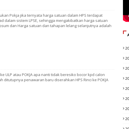
kan Pokja jika ternyata harga satuan dalam HPS terdapat
oad dalam sistem LPSE, sehingga mengakibatkan harga satuan
psum dan Harga satuan dan tahapan lelang selanjutnya adalah
2
2
2
 ke ULP atau POKJA apa nanti tidak beresiko bocor kpd calon
2
lah ditutupnya penawaran baru diserahkan HPS Rinci ke POKJA
2
2
2
2
2