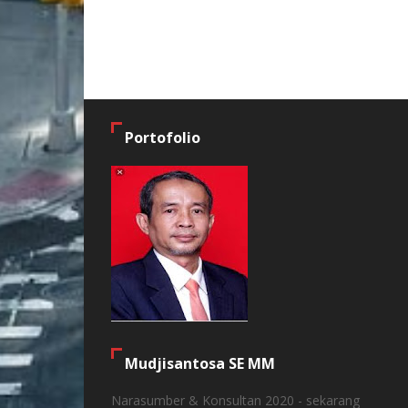
Portofolio
Mudjisantosa SE MM
Narasumber & Konsultan 2020 - sekarang