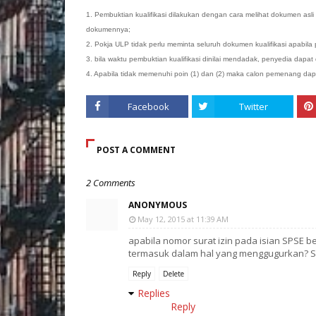
1. Pembuktian kualifikasi dilakukan dengan cara melihat dokumen asl
dokumennya;
2. Pokja ULP tidak perlu meminta seluruh dokumen kualifikasi apabil
3. bila waktu pembuktian kualifikasi dinilai mendadak, penyedia dapa
4. Apabila tidak memenuhi poin (1) dan (2) maka calon pemenang dap
Facebook
Twitter
POST A COMMENT
2 Comments
ANONYMOUS
May 12, 2015 at 11:39 AM
apabila nomor surat izin pada isian SPSE b
termasuk dalam hal yang menggugurkan? Sura
Reply
Delete
Replies
Reply