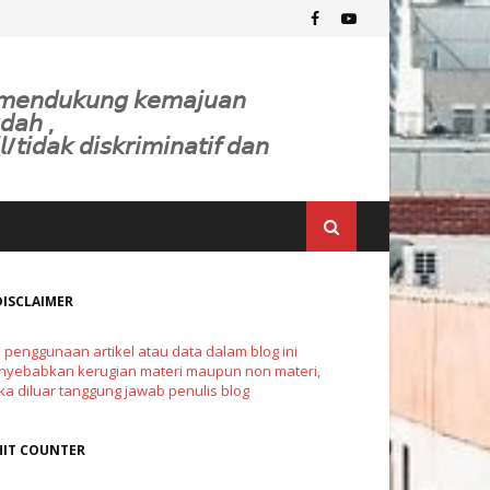
𝘬 𝘮𝘦𝘯𝘥𝘶𝘬𝘶𝘯𝘨 𝘬𝘦𝘮𝘢𝘫𝘶𝘢𝘯
𝘥𝘢𝘩 ,
𝘭/𝘵𝘪𝘥𝘢𝘬 𝘥𝘪𝘴𝘬𝘳𝘪𝘮𝘪𝘯𝘢𝘵𝘪𝘧 𝘥𝘢𝘯
DISCLAIMER
a penggunaan artikel atau data dalam blog ini
yebabkan kerugian materi maupun non materi,
a diluar tanggung jawab penulis blog
HIT COUNTER