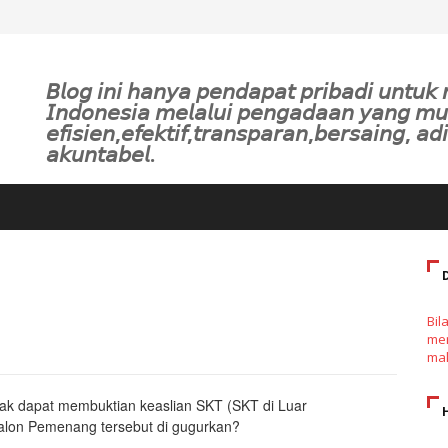
𝘉𝘭𝘰𝘨 𝘪𝘯𝘪 𝘩𝘢𝘯𝘺𝘢 𝘱𝘦𝘯𝘥𝘢𝘱𝘢𝘵 𝘱𝘳𝘪𝘣𝘢𝘥𝘪 𝘶𝘯𝘵𝘶
𝘐𝘯𝘥𝘰𝘯𝘦𝘴𝘪𝘢 𝘮𝘦𝘭𝘢𝘭𝘶𝘪 𝘱𝘦𝘯𝘨𝘢𝘥𝘢𝘢𝘯 𝘺𝘢𝘯𝘨 𝘮
𝘦𝘧𝘪𝘴𝘪𝘦𝘯,𝘦𝘧𝘦𝘬𝘵𝘪𝘧,𝘵𝘳𝘢𝘯𝘴𝘱𝘢𝘳𝘢𝘯,𝘣𝘦𝘳𝘴𝘢𝘪𝘯𝘨, 𝘢𝘥𝘪
𝘢𝘬𝘶𝘯𝘵𝘢𝘣𝘦𝘭.
Bil
men
mak
ak dapat membuktian keaslian SKT (SKT di Luar
lon Pemenang tersebut di gugurkan?