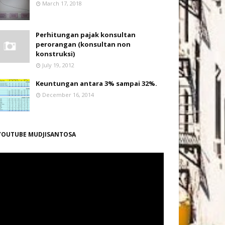
March 17, 2018
Perhitungan pajak konsultan
perorangan (konsultan non
konstruksi)
July 19, 2012
Keuntungan antara 3% sampai 32%.
December 16, 2014
YOUTUBE MUDJISANTOSA