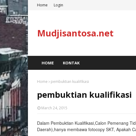
Home
Login
Mudjisantosa.net
HOME
KONTAK
Home
pembuktian kualifikasi
pembuktian kualifikasi
March 24, 2015
Dalam Pembuktian Kualifikasi,Calon Pemenang Tid
Daerah),hanya membawa fotocopy SKT, Apakah Ca