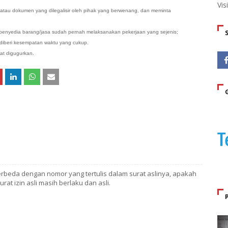
Vis
i atau dokumen yang dilegalisir oleh pihak yang berwenang, dan meminta
a penyedia barang/jasa sudah pernah melaksanakan pekerjaan yang sejenis;
t diberi kesempatan waktu yang cukup.
at digugurkan.
erbeda dengan nomor yang tertulis dalam surat aslinya, apakah
t izin asli masih berlaku dan asli.