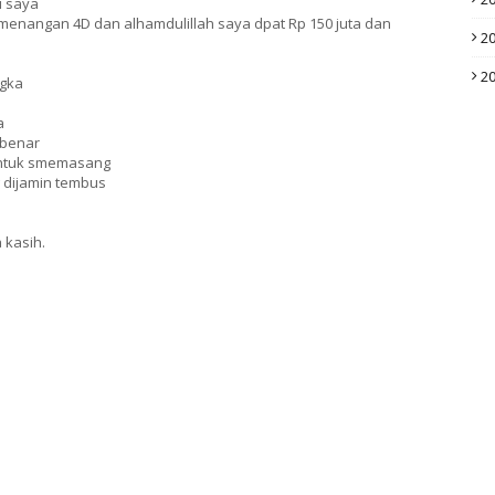
i saya
nangan 4D dan alhamdulillah saya dpat Rp 150 juta dan
2
2
ngka
a
-benar
 untuk smemasang
 dijamin tembus
 kasih.