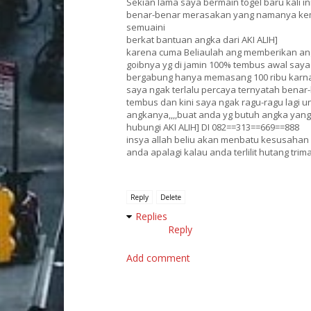
Sekian lama saya bermain togel baru kali in
benar-benar merasakan yang namanya keme
semuaini
berkat bantuan angka dari AKI ALIH]
karena cuma Beliaulah ang memberikan a
goibnya yg di jamin 100% tembus awal saya
bergabung hanya memasang 100 ribu karn
saya ngak terlalu percaya ternyatah benar
tembus dan kini saya ngak ragu-ragu lagi
angkanya,,,,buat anda yg butuh angka yang
hubungi AKI ALIH] DI 082==313==669==888
insya allah beliu akan menbatu kesusahan
anda apalagi kalau anda terlilit hutang trima
Reply
Delete
Replies
Reply
Add comment