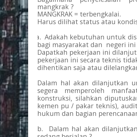
mangkrak ?
MANGKRAK = terbengkalai.
Harus dilihat status atau kondisi
a.
Adakah kebutuhan untuk dise
bagi masyarakat dan negeri ini
Dapatkah pekerjaan ini dilanjut
pekerjaan ini secara teknis tid
dihentikan saja atau dilelangka
Dalam hal akan dilanjutkan u
segera memperoleh manfaa
konstruksi, silahkan diputuska
kemen pu / pakar teknis), audi
hukum dan bagian perencanaa
b.
Dalam hal akan dilanjutk
sedang berjalan ?