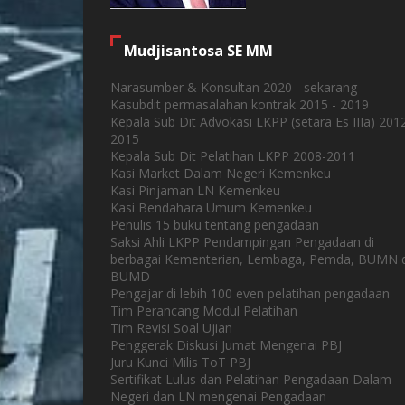
Mudjisantosa SE MM
Narasumber & Konsultan 2020 - sekarang
Kasubdit permasalahan kontrak 2015 - 2019
Kepala Sub Dit Advokasi LKPP (setara Es IIIa) 201
2015
Kepala Sub Dit Pelatihan LKPP 2008-2011
Kasi Market Dalam Negeri Kemenkeu
Kasi Pinjaman LN Kemenkeu
Kasi Bendahara Umum Kemenkeu
Penulis 15 buku tentang pengadaan
Saksi Ahli LKPP Pendampingan Pengadaan di
berbagai Kementerian, Lembaga, Pemda, BUMN 
BUMD
Pengajar di lebih 100 even pelatihan pengadaan
Tim Perancang Modul Pelatihan
Tim Revisi Soal Ujian
Penggerak Diskusi Jumat Mengenai PBJ
Juru Kunci Milis ToT PBJ
Sertifikat Lulus dan Pelatihan Pengadaan Dalam
Negeri dan LN mengenai Pengadaan