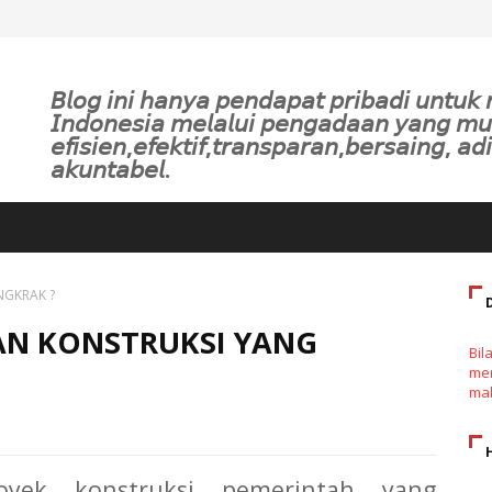
𝘉𝘭𝘰𝘨 𝘪𝘯𝘪 𝘩𝘢𝘯𝘺𝘢 𝘱𝘦𝘯𝘥𝘢𝘱𝘢𝘵 𝘱𝘳𝘪𝘣𝘢𝘥𝘪 𝘶𝘯𝘵𝘶
𝘐𝘯𝘥𝘰𝘯𝘦𝘴𝘪𝘢 𝘮𝘦𝘭𝘢𝘭𝘶𝘪 𝘱𝘦𝘯𝘨𝘢𝘥𝘢𝘢𝘯 𝘺𝘢𝘯𝘨 𝘮
𝘦𝘧𝘪𝘴𝘪𝘦𝘯,𝘦𝘧𝘦𝘬𝘵𝘪𝘧,𝘵𝘳𝘢𝘯𝘴𝘱𝘢𝘳𝘢𝘯,𝘣𝘦𝘳𝘴𝘢𝘪𝘯𝘨, 𝘢𝘥𝘪
𝘢𝘬𝘶𝘯𝘵𝘢𝘣𝘦𝘭.
NGKRAK ?
AN KONSTRUKSI YANG
Bil
men
mak
oyek konstruksi pemerintah yang