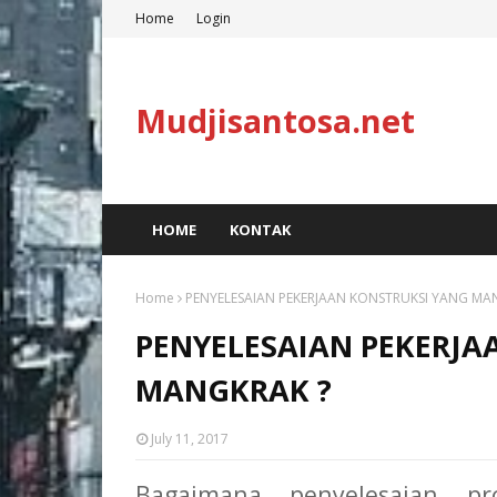
Home
Login
Mudjisantosa.net
HOME
KONTAK
Home
PENYELESAIAN PEKERJAAN KONSTRUKSI YANG MA
PENYELESAIAN PEKERJA
MANGKRAK ?
July 11, 2017
Bagaimana penyelesaian pr