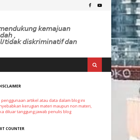
𝘬 𝘮𝘦𝘯𝘥𝘶𝘬𝘶𝘯𝘨 𝘬𝘦𝘮𝘢𝘫𝘶𝘢𝘯
𝘥𝘢𝘩 ,
𝘭/𝘵𝘪𝘥𝘢𝘬 𝘥𝘪𝘴𝘬𝘳𝘪𝘮𝘪𝘯𝘢𝘵𝘪𝘧 𝘥𝘢𝘯
DISCLAIMER
a penggunaan artikel atau data dalam blog ini
yebabkan kerugian materi maupun non materi,
a diluar tanggung jawab penulis blog
HIT COUNTER