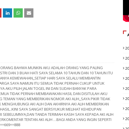
2
2
UA ORANG BAHWA MUNKIN AKU ADALAH ORANG YANG PALING
2
STRI DAN 3 BUAH HATI SAYA SELAMA 10 TAHUN DAN 10 TAHUN ITU
ANYA KEMEWAHAN,,SETIAP HARI SAYA SELALU MEMBANTIN
2
ARGA SAYA NAMUN ITU SEMUA TIDAK PERNAH CUKUP UNTUK
2
A AKU PILIH JALAN TOGEL INI DAN SUDAH BANYAK PARA
MUA TIDAK PERNAH MEMBAWAKAN HASIL DAN DISITULAH AKU
2
 TEMAN YANG MEMBERIKAN NOMOR AKI ALIH,,SAYA PIKIR TIDAK
 MENGHUBUNGI AKI ALIH DAN AKHIRNYA AKI ALIH MEMBERIKAN
2
ASIL..KINI SAYA SANGAT BERSYUKUR MELIHAT KEHIDUPAN
RI SEBELUMNYA,DAN TANDA TERIMAH KASIH SAYA KEPADA AKI ALIH
2
ERKOMENTAR TENTAN AKI ALIH …BAGI ANDA YANG INGIN SEPERTI
3==669==888
2