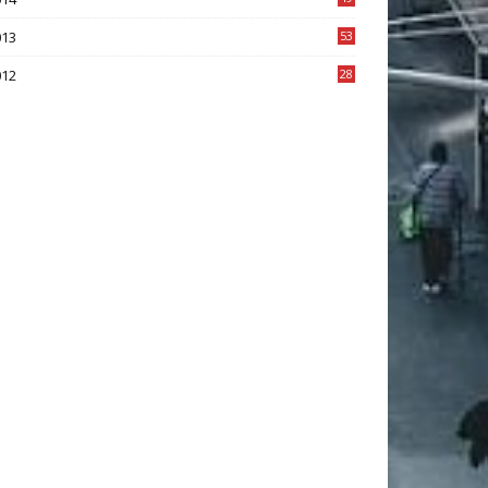
2
013
53
6
012
28
4