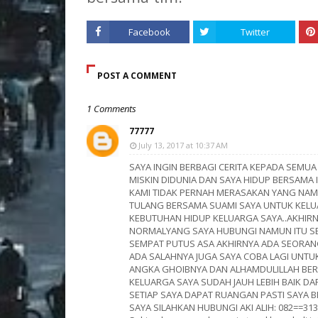
Facebook
Twitter
POST A COMMENT
1 Comments
77777
July 13, 2017 at 10:37 AM
SAYA INGIN BERBAGI CERITA KEPADA SEM
MISKIN DIDUNIA DAN SAYA HIDUP BERSAMA I
KAMI TIDAK PERNAH MERASAKAN YANG NAM
TULANG BERSAMA SUAMI SAYA UNTUK KELU
KEBUTUHAN HIDUP KELUARGA SAYA..AKHIRNY
NORMALYANG SAYA HUBUNGI NAMUN ITU SE
SEMPAT PUTUS ASA AKHIRNYA ADA SEORANG
ADA SALAHNYA JUGA SAYA COBA LAGI UNTUK
ANGKA GHOIBNYA DAN ALHAMDULILLAH BERH
KELUARGA SAYA SUDAH JAUH LEBIH BAIK DA
SETIAP SAYA DAPAT RUANGAN PASTI SAYA B
SAYA SILAHKAN HUBUNGI AKI ALIH: 082==31