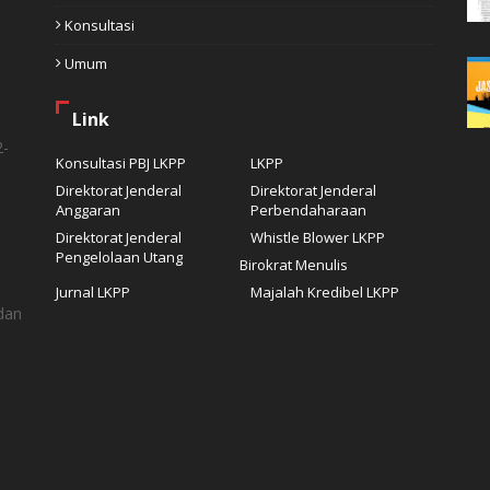
Konsultasi
Umum
Link
2-
Konsultasi PBJ LKPP
LKPP
Direktorat Jenderal
Direktorat Jenderal
Anggaran
Perbendaharaan
Direktorat Jenderal
Whistle Blower LKPP
Pengelolaan Utang
Birokrat Menulis
Jurnal LKPP
Majalah Kredibel LKPP
dan