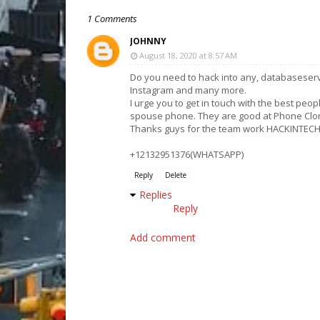
1 Comments
JOHNNY
August 18, 2020 at 8:57 AM
Do you need to hack into any, databaseser
Instagram and many more.
I urge you to get in touch with the best peop
spouse phone. They are good at Phone Cloni
Thanks guys for the team work HACKIN
+12132951376(WHATSAPP)
Reply
Delete
Replies
Reply
Add comment