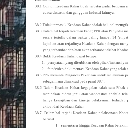
38.1 Contoh Keadaan Kahar tidak terbatas pada: bencana 
cuaca ekstrem, dan gangguan industri lainnya.
38.2 Tidak termasuk Keadaan Kahar adalah hal- hal merugik
38.3 Dalam hal terjadi keadaan kahar, PPK atau Penyedia m
secara tertulis dalam waktu paling lambat 14 (empa
kejadian atau terjadinya Keadaan Kahar, dengan menye
yang terhambat dan/atau akan terhambat akibat Keadaa
38.4 Bukti Keadaan Kahar dapat berupa :
1.
pernyataan yang diterbitkan oleh pihak/instansi y
2.
foto/video dokumentasi Keadaan Kahar yang telah d
38.5 PPK meminta Pengawas Pekerjaan untuk melakukan pe
sebagaimana dimaksud pada pasal 38.4.
38.6 Dalam Keadaan Kahar, kegagalan salah satu Pihak
merupakan cidera janji atau wanprestasi apabila te
hanya kewajiban dan kinerja pelaksanaan terhadap 
akibat dari Keadaan Kahar.
38.7 Dalam hal terjadi Keadaan Kahar, pelaksanaan Kont
bersifat
1.
sementara
hingga Keadaan Kahar berakhir;