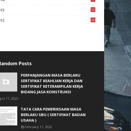
2
013
53
6
012
28
4
Random Posts
PERPANJANGAN MASA BERLAKU
SERTIFIKAT KEAHLIAN KERJA DAN
SERTIFIKAT KETERAMPILAN KERJA
BIDANG JASA KONSTRUKSI
pril 17, 2022
TATA CARA PEMERIKSAAN MASA
BERLAKU SBU ( SERTIFIKAT BADAN
USAHA )
February 11, 2022