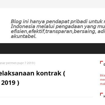
𝘉𝘭𝘰𝘨 𝘪𝘯𝘪 𝘩𝘢𝘯𝘺𝘢 𝘱𝘦𝘯𝘥𝘢𝘱𝘢𝘵 𝘱𝘳𝘪𝘣𝘢𝘥𝘪 𝘶𝘯𝘵𝘶
𝘐𝘯𝘥𝘰𝘯𝘦𝘴𝘪𝘢 𝘮𝘦𝘭𝘢𝘭𝘶𝘪 𝘱𝘦𝘯𝘨𝘢𝘥𝘢𝘢𝘯 𝘺𝘢𝘯𝘨 𝘮
𝘦𝘧𝘪𝘴𝘪𝘦𝘯,𝘦𝘧𝘦𝘬𝘵𝘪𝘧,𝘵𝘳𝘢𝘯𝘴𝘱𝘢𝘳𝘢𝘯,𝘣𝘦𝘳𝘴𝘢𝘪𝘯𝘨, 𝘢𝘥𝘪
𝘢𝘬𝘶𝘯𝘵𝘢𝘣𝘦𝘭.
asar permen pupr 7 2019 )
elaksanaan kontrak (
Bil
men
2019 )
mak