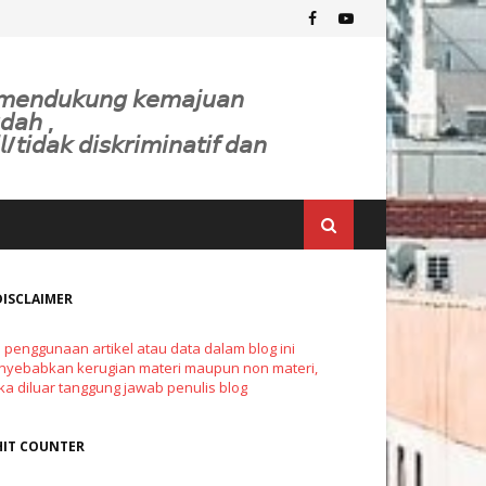
𝘬 𝘮𝘦𝘯𝘥𝘶𝘬𝘶𝘯𝘨 𝘬𝘦𝘮𝘢𝘫𝘶𝘢𝘯
𝘥𝘢𝘩 ,
𝘭/𝘵𝘪𝘥𝘢𝘬 𝘥𝘪𝘴𝘬𝘳𝘪𝘮𝘪𝘯𝘢𝘵𝘪𝘧 𝘥𝘢𝘯
DISCLAIMER
a penggunaan artikel atau data dalam blog ini
yebabkan kerugian materi maupun non materi,
a diluar tanggung jawab penulis blog
HIT COUNTER