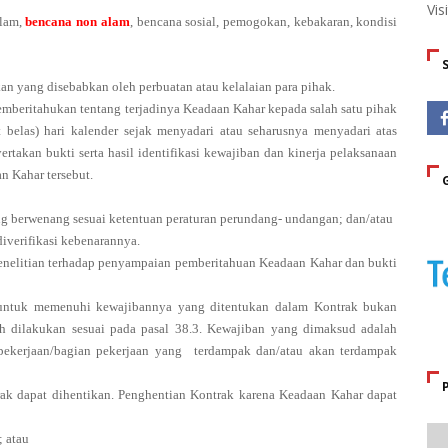
Vis
alam,
bencana non alam
, bencana sosial, pemogokan, kebakaran, kondisi
an yang disebabkan oleh perbuatan atau kelalaian para pihak.
emberitahukan tentang terjadinya Keadaan Kahar kepada salah satu pihak
t belas) hari kalender sejak menyadari atau seharusnya menyadari atas
rtakan bukti serta hasil identifikasi kewajiban dan kinerja pelaksanaan
n Kahar tersebut.
ang berwenang sesuai ketentuan peraturan perundang- undangan; dan/atau
iverifikasi kebenarannya.
nelitian terhadap penyampaian pemberitahuan Keadaan Kahar dan bukti
 untuk memenuhi kewajibannya yang ditentukan dalam Kontrak bukan
lah dilakukan sesuai pada pasal 38.3. Kewajiban yang dimaksud adalah
pekerjaan/bagian pekerjaan yang
terdampak dan/atau akan terdampak
rak dapat dihentikan. Penghentian Kontrak karena Keadaan Kahar dapat
 atau