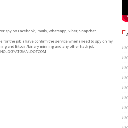
ver spy on Facebook,Emails, Whatsapp, Viber, Snapchat,
le for the job, i have confirm the service when i need to spy on my
ng and Bitcoin/binary minning and any other hack job.
2
TECHNOLOGYATGMAILDOTCOM
2
2
2
2
2
2
2
2