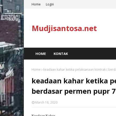
Home
Login
Mudjisantosa.net
HOME
KONTAK
Home
keadaan kahar ketika pelaksanaan kontrak ( berd
keadaan kahar ketika p
berdasar permen pupr 7 
March 18, 2020
Keadaan Kahar