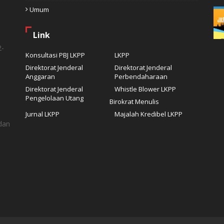
Umum
Link
2-
Konsultasi PBJ LKPP
LKPP
Direktorat Jenderal
Direktorat Jenderal
Anggaran
Perbendaharaan
Direktorat Jenderal
Whistle Blower LKPP
Pengelolaan Utang
Birokrat Menulis
Jurnal LKPP
Majalah Kredibel LKPP
dan