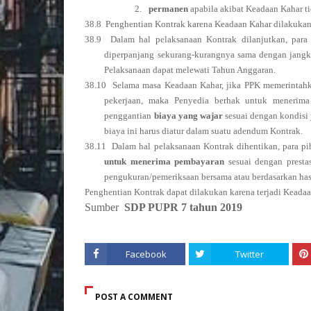
2.
permanen
apabila akibat Keadaan Kahar t
38.8 Penghentian Kontrak karena Keadaan Kahar dilakukan s
38.9 Dalam hal pelaksanaan Kontrak dilanjutkan, para
diperpanjang sekurang-kurangnya sama dengan jangk
Pelaksanaan dapat melewati Tahun Anggaran.
38.10 Selama masa Keadaan Kahar, jika PPK memerintahka
pekerjaan, maka Penyedia berhak untuk menerim
penggantian
biaya yang wajar
sesuai dengan kondisi 
biaya ini harus diatur dalam suatu adendum Kontrak.
38.11 Dalam hal pelaksanaan Kontrak dihentikan, para p
untuk menerima pembayaran
sesuai dengan prestas
pengukuran/pemeriksaan bersama atau berdasarkan hasi
Penghentian Kontrak dapat dilakukan karena terjadi Keada
Sumber
SDP PUPR 7 tahun 2019
Facebook
Twitter
POST A COMMENT