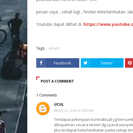
pesan saya , sekali lagi , hindari keterlambatan, 
Youtube dapat dilihat di.
https://www.youtube.
Tags:
umum
Facebook
Twitter
POST A COMMENT
1 Comments
UCUL
July 22, 2020 at 6:02 AM
Terdapat pekerjaan kontraktual yg bersum
dibayarkan secara termin dg syarat penyele
jika terdapat keterlambatan pada setiap te