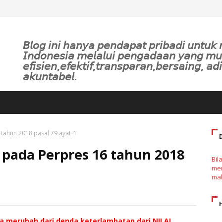
𝘉𝘭𝘰𝘨 𝘪𝘯𝘪 𝘩𝘢𝘯𝘺𝘢 𝘱𝘦𝘯𝘥𝘢𝘱𝘢𝘵 𝘱𝘳𝘪𝘣𝘢𝘥𝘪 𝘶𝘯𝘵𝘶
𝘐𝘯𝘥𝘰𝘯𝘦𝘴𝘪𝘢 𝘮𝘦𝘭𝘢𝘭𝘶𝘪 𝘱𝘦𝘯𝘨𝘢𝘥𝘢𝘢𝘯 𝘺𝘢𝘯𝘨 𝘮
𝘦𝘧𝘪𝘴𝘪𝘦𝘯,𝘦𝘧𝘦𝘬𝘵𝘪𝘧,𝘵𝘳𝘢𝘯𝘴𝘱𝘢𝘳𝘢𝘯,𝘣𝘦𝘳𝘴𝘢𝘪𝘯𝘨, 𝘢𝘥𝘪
𝘢𝘬𝘶𝘯𝘵𝘢𝘣𝘦𝘭.
tahun 2018 pasal 79 ayat 4
 pada Perpres 16 tahun 2018
Bil
men
mak
a merubah dari denda keterlambatan dari NILAI