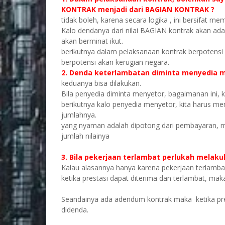
KONTRAK menjadi dari BAGIAN KONTRAK ?
tidak boleh, karena secara logika , ini bersifat m
Kalo dendanya dari nilai BAGIAN kontrak akan ada
akan berminat ikut.
berikutnya dalam pelaksanaan kontrak berpotensi 
berpotensi akan kerugian negara.
2. Denda keterlambatan diminta menyedia m
keduanya bisa dilakukan.
Bila penyedia diminta menyetor, bagaimanan ini, k
berikutnya kalo penyedia menyetor, kita harus me
jumlahnya.
yang nyaman adalah dipotong dari pembayaran, 
jumlah nilainya
3. Bila pekerjaan terlambat perlukah mela
Kalau alasannya hanya karena pekerjaan terlambat
ketika prestasi dapat diterima dan terlambat, mak
Seandainya ada adendum kontrak maka ketika pres
didenda.