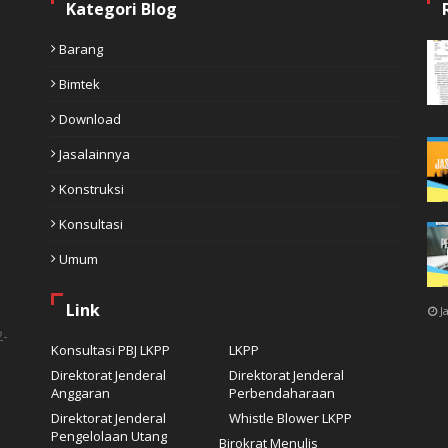
Kategori Blog
Barang
Bimtek
Download
Jasalainnya
Konstruksi
Konsultasi
Umum
Link
J
2-
Konsultasi PBJ LKPP
LKPP
Direktorat Jenderal
Direktorat Jenderal
Anggaran
Perbendaharaan
Direktorat Jenderal
Whistle Blower LKPP
Pengelolaan Utang
Birokrat Menulis