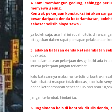
4. Kami membangun gedung, sehingga perlu
menyewa geung.
Kontrak pekerjaan konstruksi ini akan sang
besar daripada denda keterlambatan, bole
sebesar selisih biaya sewa ?
ya boleh saja, asal hal ini sudah ditulis di ranca
ditegaskan dalam rapat persiapan pelaksanaan ko
5. adakah batasan denda keterlambatan se
tidak ada.
tapi dalam aturan pekerjaan design build ada ini 
intinya pekerjaan jangan terlambat.
kalo batasannya maksimal tertulis di kontrak misal
Baik dibatasi maupun tidak dibatasi, tapi kalo se
denda keterlambatan sebesar 105 hari atau 10,5%
jangan terlambat, hindari itu.
6. Bagaimana kalo di kontrak ditulis denda, 