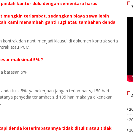
 pindah kantor dulu dengan sementara harus
at mungkin terlambat, sedangkan biaya sewa lebih
hkah kami menambah ganti rugi atau tambahan denda
ngan kontrak dan nanti menjadi klausul di dokumen kontrak serta
ntrak atau PCM.
besar maksimal 5% ?
ada batasan 5%.
 anda tulis 5%, ya pekerjaan jangan terlambat s,d 50 hari.
nyatanya penyedia terlambat s,d 105 hari maka ya dikenakan
.
2
2
tapi denda keterlmbatannya tidak ditulis atau tidak
2