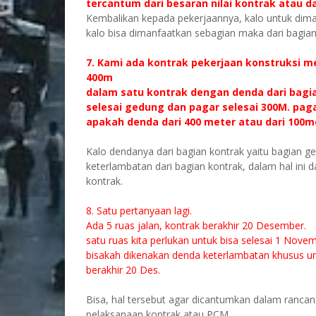
tercantum dari besaran nilai kontrak atau da
Kembalikan kepada pekerjaannya, kalo untuk diman
kalo bisa dimanfaatkan sebagian maka dari bagian
7. Kami ada kontrak pekerjaan konstruksi
400m
dalam satu kontrak dengan denda dari bagia
selesai gedung dan pagar selesai 300M. paga
apakah denda dari 400 meter atau dari 100m
Kalo dendanya dari bagian kontrak yaitu bagian
keterlambatan dari bagian kontrak, dalam hal ini da
kontrak.
8. Satu pertanyaan lagi.
Ada 5 ruas jalan, kontrak berakhir 20 Desember.
satu ruas kita perlukan untuk bisa selesai 1 Nove
bisakah dikenakan denda keterlambatan khusus unt
berakhir 20 Des.
Bisa, hal tersebut agar dicantumkan dalam ranca
pelaksanaan kontrak atau PCM.