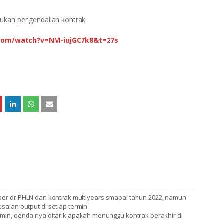
lakukan pengendalian kontrak
com/watch?v=NM-iujGC7k8&t=27s
ber dr PHLN dan kontrak multiyears smapai tahun 2022, namun
saian output di setiap termin
rmin, denda nya ditarik apakah menunggu kontrak berakhir di