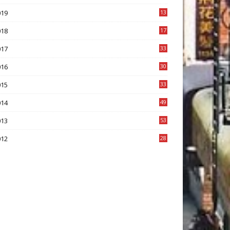
8
019
13
1
018
17
8
017
33
8
016
30
7
015
33
9
014
49
2
013
53
6
012
28
4