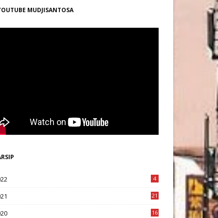
YOUTUBE MUDJISANTOSA
ARSIP
022
4
021
21
020
16