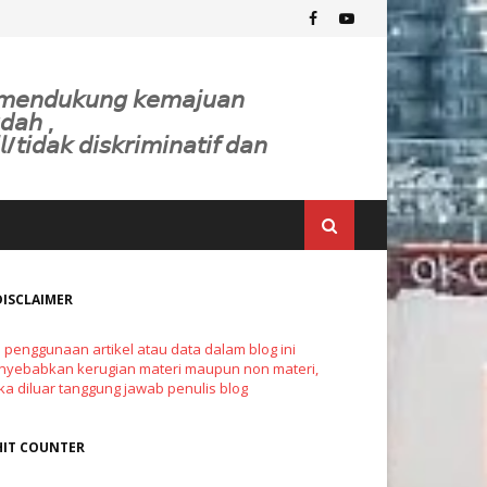
𝘬 𝘮𝘦𝘯𝘥𝘶𝘬𝘶𝘯𝘨 𝘬𝘦𝘮𝘢𝘫𝘶𝘢𝘯
𝘥𝘢𝘩 ,
𝘭/𝘵𝘪𝘥𝘢𝘬 𝘥𝘪𝘴𝘬𝘳𝘪𝘮𝘪𝘯𝘢𝘵𝘪𝘧 𝘥𝘢𝘯
DISCLAIMER
a penggunaan artikel atau data dalam blog ini
yebabkan kerugian materi maupun non materi,
a diluar tanggung jawab penulis blog
HIT COUNTER