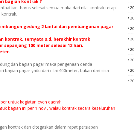
ri bagian kontrak ?
2
faatkan harus selesai semua maka dari nilai kontrak tetapi
 kontrak.
2
 membangun gedung 2 lantai dan pembangunan pagar
2
2
n kontrak, ternyata s.d. berakhir kontrak
r sepanjang 100 meter selesai 12 hari.
2
eter.
2
 gedung dan bagian pagar maka pengenaan denda
2
ri bagian pagar yaitu dari nilai 400meter, bukan dari sisa
2
mber untuk kegiatan even daerah.
uk bagian ini per 1 nov , walau kontrak secara keseluruhan
ngan kontrak dan ditegaskan dalam rapat persiapan