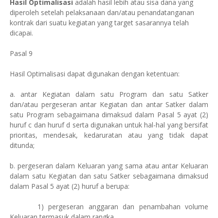
Hasil Optimalisasi
adalah hasil lebih atau sisa dana yang
diperoleh setelah pelaksanaan dan/atau penandatanganan
kontrak dari suatu kegiatan yang target sasarannya telah
dicapai.
Pasal 9
Hasil Optimalisasi dapat digunakan dengan ketentuan:
a. antar Kegiatan dalam satu Program dan satu Satker
dan/atau pergeseran antar Kegiatan dan antar Satker dalam
satu Program sebagaimana dimaksud dalam Pasal 5 ayat (2)
huruf c dan huruf d serta digunakan untuk hal-hal yang bersifat
prioritas, mendesak, kedaruratan atau yang tidak dapat
ditunda;
b. pergeseran dalam Keluaran yang sama atau antar Keluaran
dalam satu Kegiatan dan satu Satker sebagaimana dimaksud
dalam Pasal 5 ayat (2) huruf a berupa:
1) pergeseran anggaran dan penambahan volume
Keluaran termasuk dalam rangka