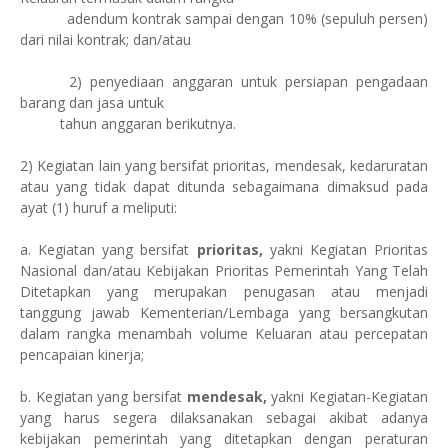
adendum kontrak sampai dengan 10% (sepuluh persen)
dari nilai kontrak; dan/atau
2) penyediaan anggaran untuk persiapan pengadaan
barang dan jasa untuk
tahun anggaran berikutnya.
2) Kegiatan lain yang bersifat prioritas, mendesak, kedaruratan
atau yang tidak dapat ditunda sebagaimana dimaksud pada
ayat (1) huruf a meliputi:
a. Kegiatan yang bersifat
prioritas,
yakni Kegiatan Prioritas
Nasional dan/atau Kebijakan Prioritas Pemerintah Yang Telah
Ditetapkan yang merupakan penugasan atau menjadi
tanggung jawab Kementerian/Lembaga yang bersangkutan
dalam rangka menambah volume Keluaran atau percepatan
pencapaian kinerja;
b. Kegiatan yang bersifat
mendesak,
yakni Kegiatan-Kegiatan
yang harus segera dilaksanakan sebagai akibat adanya
kebijakan pemerintah yang ditetapkan dengan peraturan