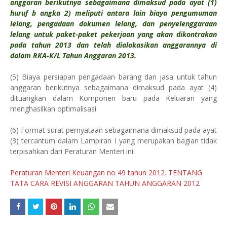
anggaran berikutnya sebagaimana dimaksud pada ayat (1)
huruf b angka 2) meliputi antara lain biaya pengumuman
lelang, pengadaan dokumen lelang, dan penyelenggaraan
lelang untuk paket-paket pekerjaan yang akan dikontrakan
pada tahun 2013 dan telah dialokasikan anggarannya di
dalam RKA-K/L Tahun Anggaran 2013.
(5) Biaya persiapan pengadaan barang dan jasa untuk tahun
anggaran berikutnya sebagaimana dimaksud pada ayat (4)
dituangkan dalam Komponen baru pada Keluaran yang
menghasilkan optimalisasi.
(6) Format surat pernyataan sebagaimana dimaksud pada ayat
(3) tercantum dalam Lampiran I yang merupakan bagian tidak
terpisahkan dari Peraturan Menteri ini.
Peraturan Menteri Keuangan no 49 tahun 2012. TENTANG
TATA CARA REVISI ANGGARAN TAHUN ANGGARAN 2012