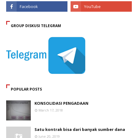
GROUP DISKUSI TELEGRAM
POPULAR POSTS
KONSOLIDASI PENGADAAN
March 17, 2018
Satu kontrak bisa dari banyak sumber dana
June 20, 2019