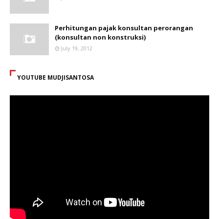
Perhitungan pajak konsultan perorangan
(konsultan non konstruksi)
July 19, 2012
YOUTUBE MUDJISANTOSA