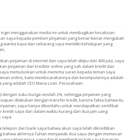
t ingin menggunakan media ini untuk membagikan kesaksian
an saya kepada pemberi pinjaman yang benar-benar mengubah
ng wanita kaya dan sekarang saya memiliki kehidupan yang
an,
 pinjaman di internet dan saya telah ditipu dari 400 juta, saya
n pinjaman dari kreditor online yang sah dalam kredit dan
di saya memutuskan untuk meminta saran kepada teman saya
aman online, kami membicarakannya dan kesimpulannya adalah
a yang adalah CEO Maria Loan. Perusahaan
a) dengan suku bunga rendah 2%, sehingga pinjaman yang
siapan dilakukan dengan transfer kredit, karena fakta bahwa itu
pinjaman, saya hanya diberitahu untuk mendapatkan sertifikat
er kredit saya dan dalam waktu kurang dari dua jam uang
k saya.
a telepon dari bank saya bahwa akun saya telah dikreditkan
nang bahwa akhirnya Tuhan menjawab doa saya dengan memesan
 yang sebenarnya, yang dapat memberikan hati saya harapan.