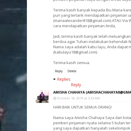
Terima kasih banyak kepada Ibu Maria kar
pun yang tertarik mendapatkan pinjaman un
(mariaalexander818@gmail.com) ATAU Via Wha
cara mendapatkan pinjaman Anda,
Jadi, terima kasih banyak telah meluangk
berdoa agar Tuhan melakukan kehendak-N
Nama saya adalah kabu layu, Anda dapat me
(kabulayu18@gmail.com)
Terima kasih semua.
Reply
Delete
Replies
Reply
AMISHA CHAHAYA (AMISHACHAHAYA8@GMA
October 18, 2019 at 5:33 AM
HARI BAIK UNTUK SEMUA ORANG!
Nama saya Amisha Chahaya Saya dari kota
pemberi pinjaman nyata selama 5 bulan te
yang saya dapatkan hanyalah sekelompok