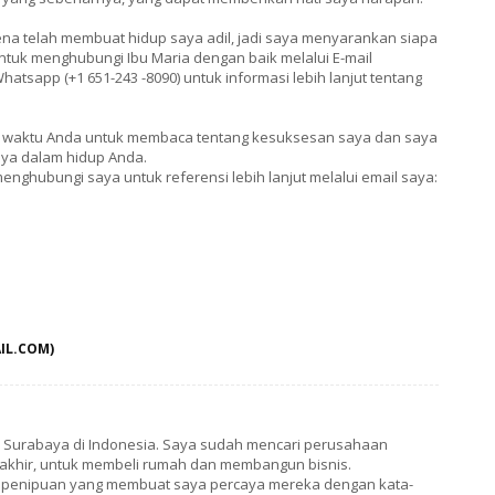
ena telah membuat hidup saya adil, jadi saya menyarankan siapa
tuk menghubungi Ibu Maria dengan baik melalui E-mail
tsapp (+1 651-243 -8090) untuk informasi lebih lanjut tentang
an waktu Anda untuk membaca tentang kesuksesan saya dan saya
ya dalam hidup Anda.
nghubungi saya untuk referensi lebih lanjut melalui email saya:
IL.COM)
 Surabaya di Indonesia. Saya sudah mencari perusahaan
rakhir, untuk membeli rumah dan membangun bisnis.
 penipuan yang membuat saya percaya mereka dengan kata-