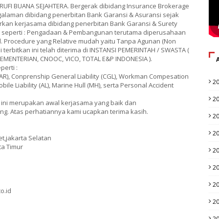
 RUFI BUANA SEJAHTERA. Bergerak dibidang Insurance Brokerage
galaman dibidang penerbitan Bank Garansi & Asuransi sejak
kan kerjasama dibidang penerbitan Bank Garansi & Surety
t seperti : Pengadaan & Pembangunan terutama diperusahaan
, dll. Procedure yang Relative mudah yaitu Tanpa Agunan (Non
i terbitkan ini telah diterima di INSTANSI PEMERINTAH / SWASTA (
EMENTERIAN, CNOOC, VICO, TOTAL E&P INDONESIA ).
erti :
k (EAR), Conprenship General Liability (CGL), Workman Compesation
2
obile Liability (AL), Marine Hull (MH), serta Personal Accident
2
ini merupakan awal kerjasama yang baik dan
. Atas perhatiannya kami ucapkan terima kasih.
2
2
t,jakarta Selatan
ta Timur
2
2
2
o.id
2
2