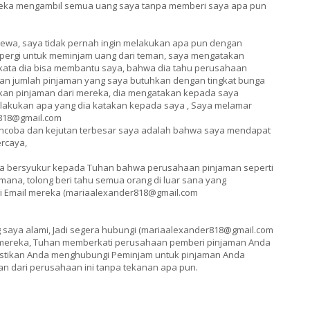
reka mengambil semua uang saya tanpa memberi saya apa pun
cewa, saya tidak pernah ingin melakukan apa pun dengan
a pergi untuk meminjam uang dari teman, saya mengatakan
kata dia bisa membantu saya, bahwa dia tahu perusahaan
n jumlah pinjaman yang saya butuhkan dengan tingkat bunga
kan pinjaman dari mereka, dia mengatakan kepada saya
akukan apa yang dia katakan kepada saya , Saya melamar
r818@gmail.com
mencoba dan kejutan terbesar saya adalah bahwa saya mendapat
ercaya,
aya bersyukur kepada Tuhan bahwa perusahaan pinjaman seperti
mana, tolong beri tahu semua orang di luar sana yang
 Email mereka (mariaalexander818@gmail.com
 saya alami, Jadi segera hubungi (mariaalexander818@gmail.com
ri mereka, Tuhan memberkati perusahaan pemberi pinjaman Anda
astikan Anda menghubungi Peminjam untuk pinjaman Anda
n dari perusahaan ini tanpa tekanan apa pun.