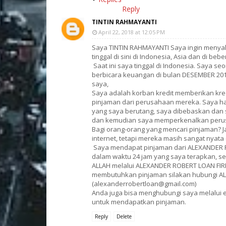
Reply
TINTIN RAHMAYANTI
April 22, 2018 at 12:05 PM
Saya TINTIN RAHMAYANTI Saya ingin menya
tinggal di sini di Indonesia, Asia dan di be
Saat ini saya tinggal di Indonesia. Saya s
berbicara keuangan di bulan DESEMBER 20
saya,
Saya adalah korban kredit memberikan kre
pinjaman dari perusahaan mereka. Saya ha
yang saya berutang, saya dibebaskan dan
dan kemudian saya memperkenalkan perus
Bagi orang-orang yang mencari pinjaman? J
internet, tetapi mereka masih sangat nyata
Saya mendapat pinjaman dari ALEXANDER 
dalam waktu 24 jam yang saya terapkan, 
ALLAH melalui ALEXANDER ROBERT LOAN FIRM
membutuhkan pinjaman silakan hubungi AL
(alexanderrobertloan@gmail.com)
Anda juga bisa menghubungi saya melalui e
untuk mendapatkan pinjaman.
Reply
Delete