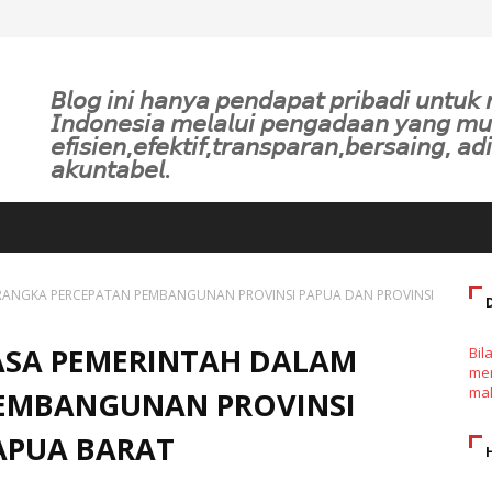
𝘉𝘭𝘰𝘨 𝘪𝘯𝘪 𝘩𝘢𝘯𝘺𝘢 𝘱𝘦𝘯𝘥𝘢𝘱𝘢𝘵 𝘱𝘳𝘪𝘣𝘢𝘥𝘪 𝘶𝘯𝘵𝘶
𝘐𝘯𝘥𝘰𝘯𝘦𝘴𝘪𝘢 𝘮𝘦𝘭𝘢𝘭𝘶𝘪 𝘱𝘦𝘯𝘨𝘢𝘥𝘢𝘢𝘯 𝘺𝘢𝘯𝘨 𝘮
𝘦𝘧𝘪𝘴𝘪𝘦𝘯,𝘦𝘧𝘦𝘬𝘵𝘪𝘧,𝘵𝘳𝘢𝘯𝘴𝘱𝘢𝘳𝘢𝘯,𝘣𝘦𝘳𝘴𝘢𝘪𝘯𝘨, 𝘢𝘥𝘪
𝘢𝘬𝘶𝘯𝘵𝘢𝘣𝘦𝘭.
RANGKA PERCEPATAN PEMBANGUNAN PROVINSI PAPUA DAN PROVINSI
SA PEMERINTAH DALAM
Bil
men
mak
EMBANGUNAN PROVINSI
APUA BARAT