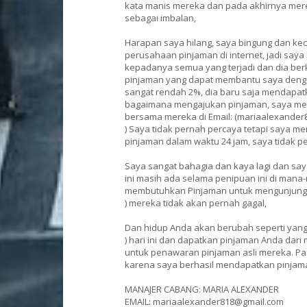
kata manis mereka dan pada akhirnya me
sebagai imbalan,
Harapan saya hilang, saya bingung dan ke
perusahaan pinjaman di internet, jadi say
kepadanya semua yang terjadi dan dia ber
pinjaman yang dapat membantu saya denga
sangat rendah 2%, dia baru saja mendapat
bagaimana mengajukan pinjaman, saya mel
bersama mereka di Email: (mariaalexande
) Saya tidak pernah percaya tetapi saya 
pinjaman dalam waktu 24 jam, saya tidak p
Saya sangat bahagia dan kaya lagi dan s
ini masih ada selama penipuan ini di mana-
membutuhkan Pinjaman untuk mengunjungi
) mereka tidak akan pernah gagal,
Dan hidup Anda akan berubah seperti yang
) hari ini dan dapatkan pinjaman Anda da
untuk penawaran pinjaman asli mereka. P
karena saya berhasil mendapatkan pinjama
MANAJER CABANG: MARIA ALEXANDER
EMAIL: mariaalexander818@gmail.com