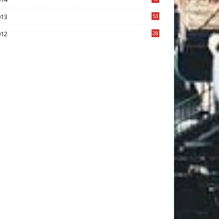
2
013
53
6
012
28
4