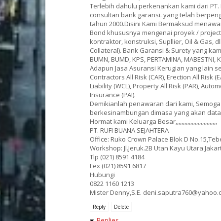
Terlebih dahulu perkenankan kami dari PT.
consultan bank garansi. yang telah berpen
tahun 2000.Disini Kami Bermaksud menawar
Bond khususnya mengenai proyek / projec
kontraktor, konstruksi, Supllier, Oil & Gas
Collateral). Bank Garansi & Surety yang kam
BUMN, BUMD, KPS, PERTAMINA, MABESTNI, K
Adapun Jasa Asuransi Kerugian yang lain sep
Contractors All Risk (CAR), Erection All Ris
Liability (WCL), Property All Risk (PAR), Autom
Insurance (PAI).
Demikianlah penawaran dari kami, Semoga 
berkesinambungan dimasa yang akan datang
Hormat kami Keluarga Besar,,,,,,,,,,,,,,,,,,,,,,,,,,,,
PT. RUFI BUANA SEJAHTERA
Office: Ruko Crown Palace Blok D No.15,Tebe
Workshop: Jl.Jeruk.2B Utan Kayu Utara Jakar
Tlp (021) 8591 4184
Fex (021) 8591 6817
Hubungi
0822 1160 1213
Mister Denny,S.E. deni.saputra760@yahoo.c
Reply
Delete
Replies