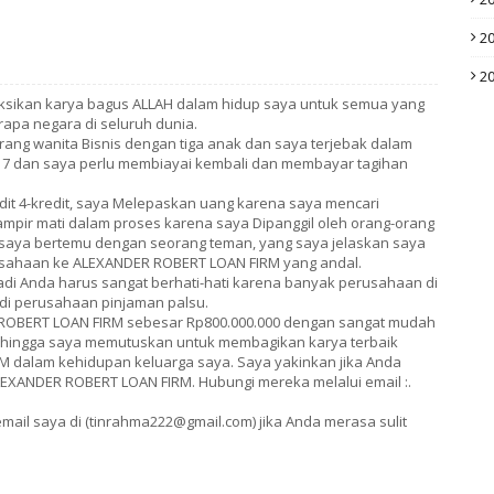
2
2
ksikan karya bagus ALLAH dalam hidup saya untuk semua yang
berapa negara di seluruh dunia.
eorang wanita Bisnis dengan tiga anak dan saya terjebak dalam
17 dan saya perlu membiayai kembali dan membayar tagihan
dit 4-kredit, saya Melepaskan uang karena saya mencari
mpir mati dalam proses karena saya Dipanggil oleh orang-orang
 saya bertemu dengan seorang teman, yang saya jelaskan saya
ahaan ke ALEXANDER ROBERT LOAN FIRM yang andal.
adi Anda harus sangat berhati-hati karena banyak perusahaan di
 di perusahaan pinjaman palsu.
ROBERT LOAN FIRM sebesar Rp800.000.000 dengan sangat mudah
sehingga saya memutuskan untuk membagikan karya terbaik
 dalam kehidupan keluarga saya. Saya yakinkan jika Anda
EXANDER ROBERT LOAN FIRM. Hubungi mereka melalui email :.
mail saya di (tinrahma222@gmail.com) jika Anda merasa sulit