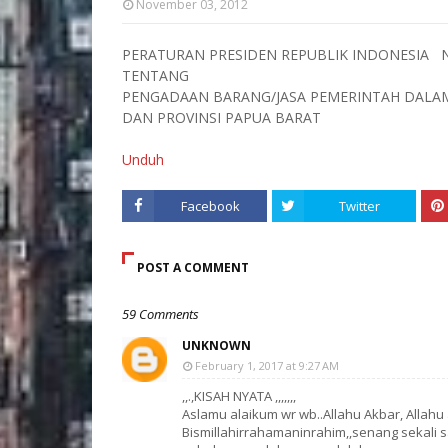
November 03, 2012
PERATURAN PRESIDEN REPUBLIK INDONESIA 
TENTANG
PENGADAAN BARANG/JASA PEMERINTAH DALA
DAN PROVINSI PAPUA BARAT
Unduh
Facebook
Twitter
POST A COMMENT
59 Comments
UNKNOWN
February 1, 2017 at 9:27 AM
,,.,KISAH NYATA ,,,,,,,
Aslamu alaikum wr wb..Allahu Akbar, Allahu
Bismillahirrahamaninrahim,,senang sekali s