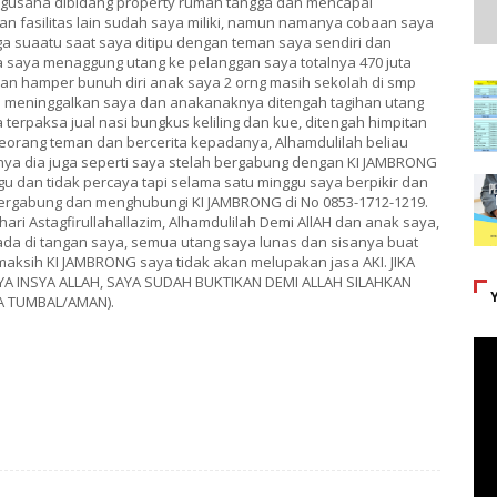
gusaha dibidang property rumah tangga dan mencapai
an fasilitas lain sudah saya miliki, namun namanya cobaan saya
a suaatu saat saya ditipu dengan teman saya sendiri dan
saya menaggung utang ke pelanggan saya totalnya 470 juta
s dan hamper bunuh diri anak saya 2 orng masih sekolah di smp
an meninggalkan saya dan anakanaknya ditengah tagihan utang
erpaksa jual nasi bungkus keliling dan kue, ditengah himpitan
eorang teman dan bercerita kepadanya, Alhamdulilah beliau
ya dia juga seperti saya stelah bergabung dengan KI JAMBRONG
u dan tidak percaya tapi selama satu minggu saya berpikir dan
 bergabung dan menghubungi KI JAMBRONG di No 0853-1712-1219.
hari Astagfirullahallazim, Alhamdulilah Demi AllAH dan anak saya,
ada di tangan saya, semua utang saya lunas dan sisanya buat
imaksih KI JAMBRONG saya tidak akan melupakan jasa AKI. JIKA
A INSYA ALLAH, SAYA SUDAH BUKTIKAN DEMI ALLAH SILAHKAN
PA TUMBAL/AMAN).