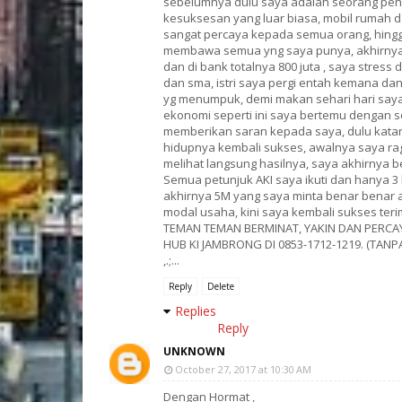
sebelumnya dulu saya adalah seorang pen
kesuksesan yang luar biasa, mobil rumah d
sangat percaya kepada semua orang, hingg
membawa semua yng saya punya, akhirnya 
dan di bank totalnya 800 juta , saya stres
dan sma, istri saya pergi entah kemana d
yg menumpuk, demi makan sehari hari saya t
ekonomi seperti ini saya bertemu dengan s
memberikan saran kepada saya, dulu katan
hidupnya kembali sukses, awalnya saya rag
melihat langsung hasilnya, saya akhirnya
Semua petunjuk AKI saya ikuti dan hanya 3 
akhirnya 5M yang saya minta benar benar 
modal usaha, kini saya kembali sukses ter
TEMAN TEMAN BERMINAT, YAKIN DAN PERCAY
HUB KI JAMBRONG DI 0853-1712-1219. (TAN
,.;...
Reply
Delete
Replies
Reply
UNKNOWN
October 27, 2017 at 10:30 AM
Dengan Hormat ,