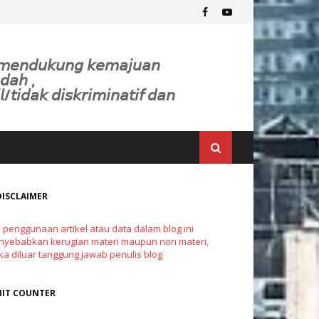
𝘬 𝘮𝘦𝘯𝘥𝘶𝘬𝘶𝘯𝘨 𝘬𝘦𝘮𝘢𝘫𝘶𝘢𝘯
𝘥𝘢𝘩 ,
𝘭/𝘵𝘪𝘥𝘢𝘬 𝘥𝘪𝘴𝘬𝘳𝘪𝘮𝘪𝘯𝘢𝘵𝘪𝘧 𝘥𝘢𝘯
DISCLAIMER
a penggunaan artikel atau data dalam blog ini
yebabkan kerugian materi maupun non materi,
a diluar tanggung jawab penulis blog
HIT COUNTER