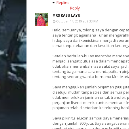
Replies
Reply
MRS KABU LAYU
October 14, 2019 at 9:33 PM
Halo, semuanya, tolong, saya dengan cepa
saya tentang bagaimana Tuhan mengarahk
hidup saya dari kemiskinan menjadi seora
sehat tanpa tekanan dan kesulitan keuang
Setelah berbulan-bulan mencoba mendapatkan
menjadi sangat putus asa dalam mendapatka
tidak akan menambah rasa sakit saya, ja
tentang bagaimana cara mendapatkan pinj
tentang seorang wanita bernama Mrs. Mari
Saya mengajukan jumlah pinjaman (900 jut
disetujui mudah tanpa stres dan semua per
tidak memerlukan jaminan untuk transfer. 
perjanjian lisensi mereka untuk mentransf
pinjaman telah disetorkan ke rekening ban
Saya pikir itu lelucon sampai saya menerim
dengan jumlah 900 juta. Saya sangat se
pemberi pinjaman saya dengan kredit saya