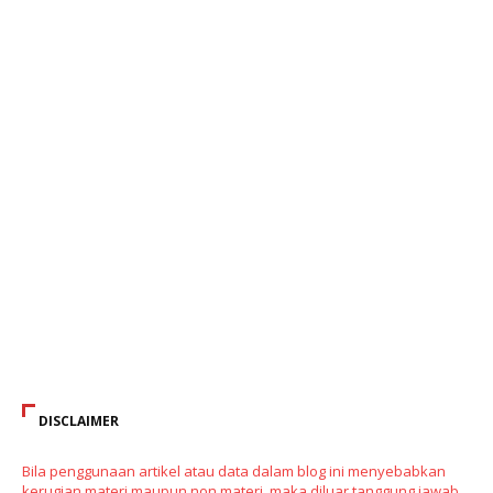
DISCLAIMER
Bila penggunaan artikel atau data dalam blog ini menyebabkan
kerugian materi maupun non materi, maka diluar tanggung jawab