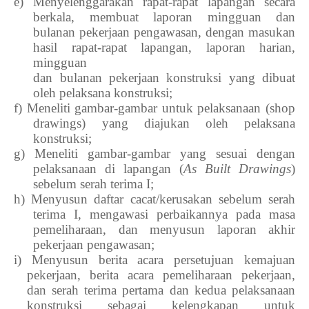
e) Menyelenggarakan rapat-rapat lapangan secara
berkala, membuat laporan mingguan dan
bulanan pekerjaan pengawasan, dengan masukan
hasil rapat-rapat lapangan, laporan harian,
mingguan
dan bulanan pekerjaan konstruksi yang dibuat
oleh pelaksana konstruksi;
f) Meneliti gambar-gambar untuk pelaksanaan (shop
drawings) yang diajukan oleh pelaksana
konstruksi;
g) Meneliti gambar-gambar yang sesuai dengan
pelaksanaan di lapangan (
As Built Drawings
)
sebelum serah terima I;
h) Menyusun daftar cacat/kerusakan sebelum serah
terima I, mengawasi perbaikannya pada masa
pemeliharaan, dan menyusun laporan akhir
pekerjaan pengawasan;
i) Menyusun berita acara persetujuan kemajuan
pekerjaan, berita acara pemeliharaan pekerjaan,
dan serah terima pertama dan kedua pelaksanaan
konstruksi sebagai kelengkapan untuk