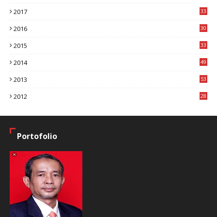
8
2017
33
8
2016
30
7
2015
33
9
2014
49
2
2013
53
6
2012
28
4
Portofolio