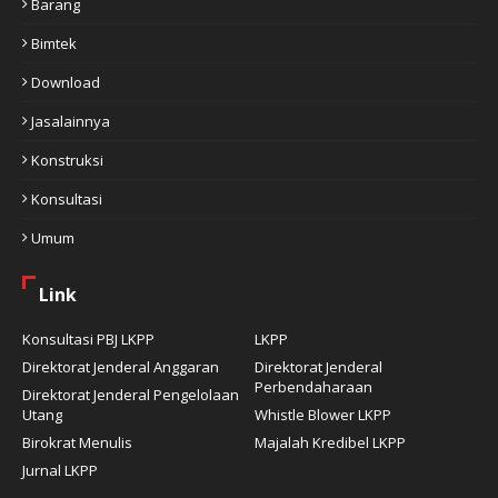
Barang
Bimtek
Download
Jasalainnya
Konstruksi
Konsultasi
Umum
Link
Konsultasi PBJ LKPP
LKPP
Direktorat Jenderal Anggaran
Direktorat Jenderal
Perbendaharaan
Direktorat Jenderal Pengelolaan
Utang
Whistle Blower LKPP
Birokrat Menulis
Majalah Kredibel LKPP
Jurnal LKPP