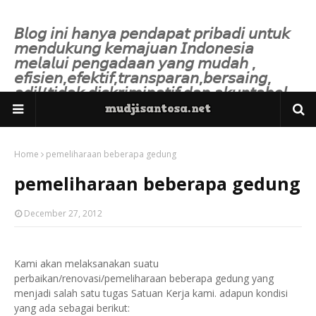
𝘉𝘭𝘰𝘨 𝘪𝘯𝘪 𝘩𝘢𝘯𝘺𝘢 𝘱𝘦𝘯𝘥𝘢𝘱𝘢𝘵 𝘱𝘳𝘪𝘣𝘢𝘥𝘪 𝘶𝘯𝘵𝘶𝘬
𝘮𝘦𝘯𝘥𝘶𝘬𝘶𝘯𝘨 𝘬𝘦𝘮𝘢𝘫𝘶𝘢𝘯 𝘐𝘯𝘥𝘰𝘯𝘦𝘴𝘪𝘢
𝘮𝘦𝘭𝘢𝘭𝘶𝘪 𝘱𝘦𝘯𝘨𝘢𝘥𝘢𝘢𝘯 𝘺𝘢𝘯𝘨 𝘮𝘶𝘥𝘢𝘩 ,
𝘦𝘧𝘪𝘴𝘪𝘦𝘯,𝘦𝘧𝘦𝘬𝘵𝘪𝘧,𝘵𝘳𝘢𝘯𝘴𝘱𝘢𝘳𝘢𝘯,𝘣𝘦𝘳𝘴𝘢𝘪𝘯𝘨,
𝘢𝘥𝘪𝘭/𝘵𝘪𝘥𝘢𝘬 𝘥𝘪𝘴𝘬𝘳𝘪𝘮𝘪𝘯𝘢𝘵𝘪𝘧 𝘥𝘢𝘯 𝘢𝘬𝘶𝘯𝘵𝘢𝘣𝘦𝘭.
Home
pemeliharaan beberapa gedung
pemeliharaan beberapa gedung
December 27, 2012
Kami akan melaksanakan suatu
perbaikan/renovasi/pemeliharaan beberapa gedung yang
menjadi salah satu tugas Satuan Kerja kami. adapun kondisi
yang ada sebagai berikut: