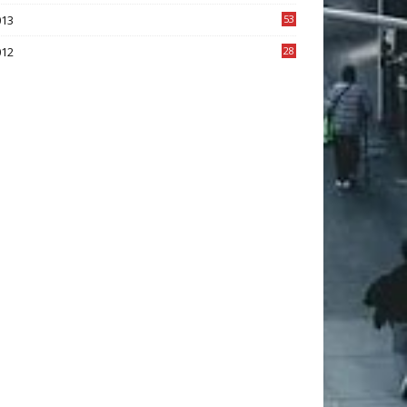
2
013
53
6
012
28
4