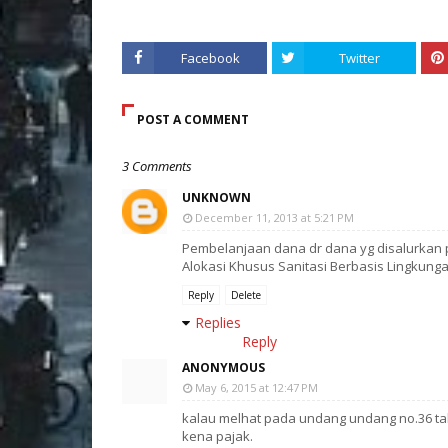
Facebook
Twitter
POST A COMMENT
3 Comments
UNKNOWN
December 11, 2013 at 5:21 PM
Pembelanjaan dana dr dana yg disalurkan p
Alokasi Khusus Sanitasi Berbasis Lingkun
Reply
Delete
Replies
Reply
ANONYMOUS
May 6, 2015 at 12:47 PM
kalau melhat pada undang undang no.36 ta
kena pajak.