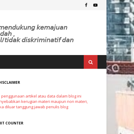
𝘬 𝘮𝘦𝘯𝘥𝘶𝘬𝘶𝘯𝘨 𝘬𝘦𝘮𝘢𝘫𝘶𝘢𝘯
𝘥𝘢𝘩 ,
𝘭/𝘵𝘪𝘥𝘢𝘬 𝘥𝘪𝘴𝘬𝘳𝘪𝘮𝘪𝘯𝘢𝘵𝘪𝘧 𝘥𝘢𝘯
DISCLAIMER
a penggunaan artikel atau data dalam blog ini
yebabkan kerugian materi maupun non materi,
a diluar tanggung jawab penulis blog
HIT COUNTER