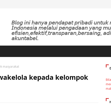
𝘉𝘭𝘰𝘨 𝘪𝘯𝘪 𝘩𝘢𝘯𝘺𝘢 𝘱𝘦𝘯𝘥𝘢𝘱𝘢𝘵 𝘱𝘳𝘪𝘣𝘢𝘥𝘪 𝘶𝘯𝘵𝘶
𝘐𝘯𝘥𝘰𝘯𝘦𝘴𝘪𝘢 𝘮𝘦𝘭𝘢𝘭𝘶𝘪 𝘱𝘦𝘯𝘨𝘢𝘥𝘢𝘢𝘯 𝘺𝘢𝘯𝘨 𝘮
𝘦𝘧𝘪𝘴𝘪𝘦𝘯,𝘦𝘧𝘦𝘬𝘵𝘪𝘧,𝘵𝘳𝘢𝘯𝘴𝘱𝘢𝘳𝘢𝘯,𝘣𝘦𝘳𝘴𝘢𝘪𝘯𝘨, 𝘢𝘥𝘪
𝘢𝘬𝘶𝘯𝘵𝘢𝘣𝘦𝘭.
ok masyarakat
swakelola kepada kelompok
Bil
men
mak