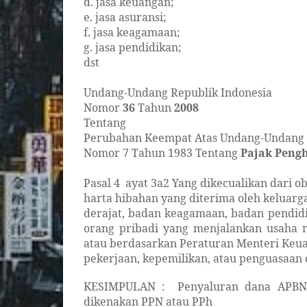
d. jasa keuangan;
e. jasa asuransi;
f. jasa keagamaan;
g. jasa pendidikan;
dst
Undang-Undang Republik Indonesia
Nomor
36
Tahun
2008
Tentang
Perubahan Keempat Atas Undang-Undang
Nomor 7 Tahun 1983 Tentang
Pajak Peng
Pasal 4
ayat 3a2 Yang dikecualikan dari ob
harta hibahan yang diterima oleh keluarg
derajat, badan keagamaan, badan pendidik
orang pribadi yang menjalankan usaha m
atau berdasarkan Peraturan Menteri Keua
pekerjaan, kepemilikan, atau penguasaan 
KESIMPULAN :
Penyaluran dana APB
dikenakan PPN atau PPh