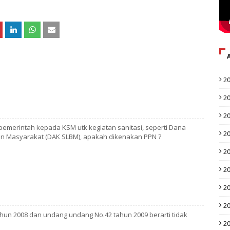
2
2
2
emerintah kepada KSM utk kegiatan sanitasi, seperti Dana
2
gan Masyarakat (DAK SLBM), apakah dikenakan PPN ?
2
2
2
2
hun 2008 dan undang undang No.42 tahun 2009 berarti tidak
2