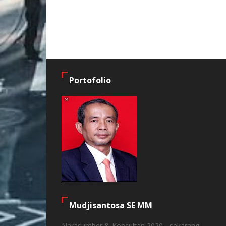
Portofolio
Mudjisantosa SE MM
Narasumber & Konsultan 2020 - sekarang