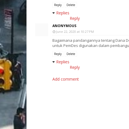
Reply
Delete
Replies
Reply
ANONYMOUS
June 22, 2020 at 10:27 PM
Bagaimana pandangannya tentang Dana De
untuk PemDes digunakan dalam pembangu
Reply
Delete
Replies
Reply
Add comment