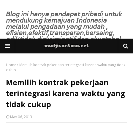
𝘉𝘭𝘰𝘨 𝘪𝘯𝘪 𝘩𝘢𝘯𝘺𝘢 𝘱𝘦𝘯𝘥𝘢𝘱𝘢𝘵 𝘱𝘳𝘪𝘣𝘢𝘥𝘪 𝘶𝘯𝘵𝘶𝘬
𝘮𝘦𝘯𝘥𝘶𝘬𝘶𝘯𝘨 𝘬𝘦𝘮𝘢𝘫𝘶𝘢𝘯 𝘐𝘯𝘥𝘰𝘯𝘦𝘴𝘪𝘢
𝘮𝘦𝘭𝘢𝘭𝘶𝘪 𝘱𝘦𝘯𝘨𝘢𝘥𝘢𝘢𝘯 𝘺𝘢𝘯𝘨 𝘮𝘶𝘥𝘢𝘩 ,
𝘦𝘧𝘪𝘴𝘪𝘦𝘯,𝘦𝘧𝘦𝘬𝘵𝘪𝘧,𝘵𝘳𝘢𝘯𝘴𝘱𝘢𝘳𝘢𝘯,𝘣𝘦𝘳𝘴𝘢𝘪𝘯𝘨,
𝘢𝘥𝘪𝘭/𝘵𝘪𝘥𝘢𝘬 𝘥𝘪𝘴𝘬𝘳𝘪𝘮𝘪𝘯𝘢𝘵𝘪𝘧 𝘥𝘢𝘯 𝘢𝘬𝘶𝘯𝘵𝘢𝘣𝘦𝘭.
Home
Memilih kontrak pekerjaan terintegrasi karena waktu yang tidak
cukup
Memilih kontrak pekerjaan
terintegrasi karena waktu yang
tidak cukup
May 06, 2013