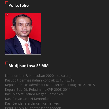
Portofolio
Mudjisantosa SE MM
Narasumber & Konsultan 2020 - sekarang
Kasubdit permasalahan kontrak 2015 - 2019
Kepala Sub Dit Advokasi LKPP (setara Es IIIa) 2012- 2015
Kepala Sub Dit Pelatihan LKPP 2008-2011
Kasi Market Dalam Negeri Kemenkeu
Kasi Pinjaman LN Kemenkeu
Kasi Bendahara Umum Kemenkeu
Penulis 15 buku tentang pengadaan