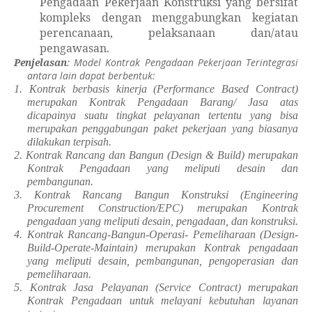
Pengadaan Pekerjaan Konstruksi yang bersifat
kompleks dengan menggabungkan kegiatan
perencanaan, pelaksanaan dan/atau
pengawasan.
Penjelasan
:
Model Kontrak Pengadaan Pekerjaan Terintegrasi
antara lain dapat berbentuk:
1. Kontrak berbasis kinerja (Performance Based Contract)
merupakan Kontrak Pengadaan Barang/ Jasa atas
dicapainya suatu tingkat pelayanan tertentu yang bisa
merupakan penggabungan paket pekerjaan yang biasanya
dilakukan terpisah.
2. Kontrak Rancang dan Bangun (
Design & Build
) merupakan
Kontrak Pengadaan yang meliputi desain dan
pembangunan.
3. Kontrak Rancang Bangun Konstruksi (
Engineering
Procurement Construction/EPC
) merupakan Kontrak
pengadaan yang meliputi desain, pengadaan, dan konstruksi.
4. Kontrak Rancang-Bangun-Operasi- Pemeliharaan (
Design-
Build-Operate-Maintain
) merupakan Kontrak pengadaan
yang meliputi desain, pembangunan, pengoperasian dan
pemeliharaan.
5. Kontrak Jasa Pelayanan (
Service Contract
) merupakan
Kontrak Pengadaan untuk melayani kebutuhan layanan