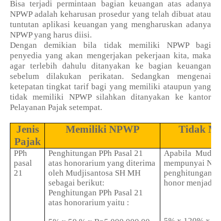
Bisa terjadi permintaan bagian keuangan atas adanya
NPWP adalah keharusan prosedur yang telah dibuat atau
tuntutan aplikasi keuangan yang mengharuskan adanya
NPWP yang harus diisi.
Dengan demikian bila tidak memiliki NPWP bagi
penyedia yang akan mengerjakan pekerjaan kita, maka
agar terlebih dahulu ditanyakan ke bagian keuangan
sebelum dilakukan perikatan. Sedangkan mengenai
ketepatan tingkat tarif bagi yang memiliki ataupun yang
tidak memiliki NPWP silahkan ditanyakan ke kantor
Pelayanan Pajak setempat.
Jenis
Memiliki NPWP
Tidak M
Pajak
PPh
Penghitungan PPh Pasal 21
Apabila
Mudjis
pasal
atas honorarium yang diterima
mempunyai NP
21
oleh Mudjisantosa SH MH
penghitungan PP
sebagai berikut:
honor menjadi
Penghitungan PPh Pasal 21
atas honorarium yaitu :
5% x 120% x 50