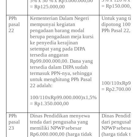
5% x 50 % x Rp5.000.000,00
= Rp150.000,00
= Rp125.000,00
PPh
Kementerian Dalam Negeri
Untuk yang tid
pasal
mempunyai kegiatan
dipotong 100% le
22
pengadaan barang modal
PPh Pasal 22, s
berupa pengadaan meja kursi
ke penyedia kerajinan
setempat yang pada DIPA
tersedia anggaran
Rp99.000.000,00. Dana yang
tersedia dalam DIPA sudah
termasuk PPN-nya, sehingga
untuk menghitung PPh Pasal
100/110xRp99.
22 adalah:
= Rp2.700.000,
100/110xRp99.000.000)x1,5%
= Rp1.350.000,00
PPh
Dinas Pendidikan menyewa
Dinas Pendidik
pasal
tenda dari pengusaha yang
dari pengusaha 
23
memiliki NPWP sebesar
NPWP sebesar R
Rp6.000.000,00 (harga tidak
(harga tidak te