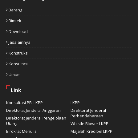
Barang
Bimtek
Download
Jasalainnya
Konstruksi
Konsultasi
Umum
Link
Konsultasi PBJ LKPP
LKPP
Direktorat Jenderal Anggaran
Direktorat Jenderal
Perbendaharaan
Direktorat Jenderal Pengelolaan
Utang
Whistle Blower LKPP
Birokrat Menulis
Majalah Kredibel LKPP