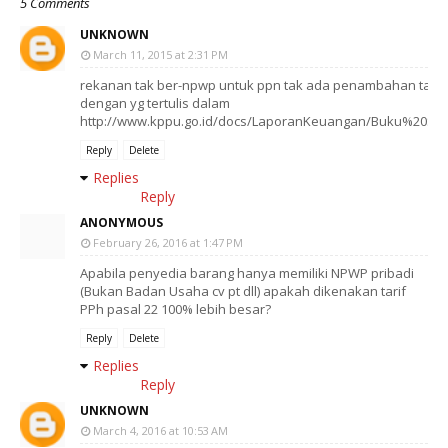
5 Comments
UNKNOWN
March 11, 2015 at 2:31 PM
rekanan tak ber-npwp untuk ppn tak ada penambahan tarif
dengan yg tertulis dalam
http://www.kppu.go.id/docs/LaporanKeuangan/Buku%20Sa
Reply
Delete
Replies
Reply
ANONYMOUS
February 26, 2016 at 1:47 PM
Apabila penyedia barang hanya memiliki NPWP pribadi
(Bukan Badan Usaha cv pt dll) apakah dikenakan tarif
PPh pasal 22 100% lebih besar?
Reply
Delete
Replies
Reply
UNKNOWN
March 4, 2016 at 10:53 AM