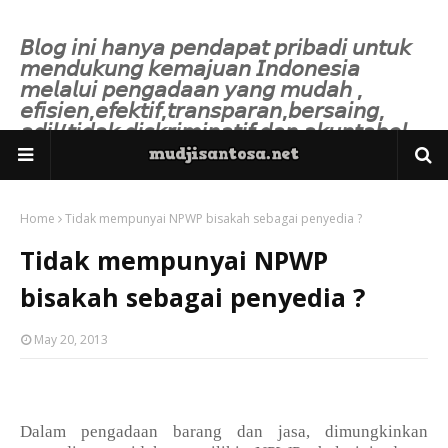
𝘉𝘭𝘰𝘨 𝘪𝘯𝘪 𝘩𝘢𝘯𝘺𝘢 𝘱𝘦𝘯𝘥𝘢𝘱𝘢𝘵 𝘱𝘳𝘪𝘣𝘢𝘥𝘪 𝘶𝘯𝘵𝘶𝘬
𝘮𝘦𝘯𝘥𝘶𝘬𝘶𝘯𝘨 𝘬𝘦𝘮𝘢𝘫𝘶𝘢𝘯 𝘐𝘯𝘥𝘰𝘯𝘦𝘴𝘪𝘢
𝘮𝘦𝘭𝘢𝘭𝘶𝘪 𝘱𝘦𝘯𝘨𝘢𝘥𝘢𝘢𝘯 𝘺𝘢𝘯𝘨 𝘮𝘶𝘥𝘢𝘩 ,
𝘦𝘧𝘪𝘴𝘪𝘦𝘯,𝘦𝘧𝘦𝘬𝘵𝘪𝘧,𝘵𝘳𝘢𝘯𝘴𝘱𝘢𝘳𝘢𝘯,𝘣𝘦𝘳𝘴𝘢𝘪𝘯𝘨,
𝘢𝘥𝘪𝘭/𝘵𝘪𝘥𝘢𝘬 𝘥𝘪𝘴𝘬𝘳𝘪𝘮𝘪𝘯𝘢𝘵𝘪𝘧 𝘥𝘢𝘯 𝘢𝘬𝘶𝘯𝘵𝘢𝘣𝘦𝘭.
Home
Tidak mempunyai NPWP bisakah sebagai penyedia ?
Tidak mempunyai NPWP
bisakah sebagai penyedia ?
May 20, 2013
Dalam pengadaan barang dan jasa, dimungkinkan