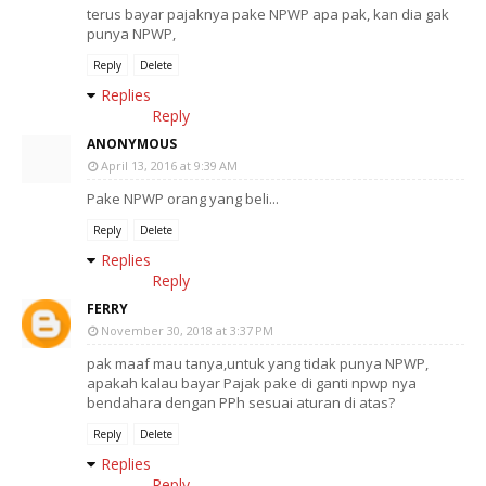
terus bayar pajaknya pake NPWP apa pak, kan dia gak
punya NPWP,
Reply
Delete
Replies
Reply
ANONYMOUS
April 13, 2016 at 9:39 AM
Pake NPWP orang yang beli...
Reply
Delete
Replies
Reply
FERRY
November 30, 2018 at 3:37 PM
pak maaf mau tanya,untuk yang tidak punya NPWP,
apakah kalau bayar Pajak pake di ganti npwp nya
bendahara dengan PPh sesuai aturan di atas?
Reply
Delete
Replies
Reply