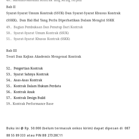
48..
Masalah-Masalah Kontrak Yang Sering Terjadi
Bab II
Syarat-Syarat Umum Kontrak (SSUK) Dan Syarat-Syarat Khusus Kontrak
(SSKK), Dan Hal-Hal Yang Perlu Diperhatikan Dalam Mengisi SSKK
49..
Bagian Pembukaan
Dan Penutup
Dari Kontrak
50..
Syarat-Syarat Umum Kontrak (SSUK)
51..
Syarat-Syarat Khusus Kontrak (SSKK)
Bab III
Teori Dan Kajian Akademis Mengenai Kontrak
52..
Pengertian Kontrak
53..
Syarat Sahnya Kontrak
54..
Asas-Asas Kontrak
55..
Kontrak Dalam Hukum Perdata
56..
Kontrak Anak
57..
Kontrak Design Build
59.. Kontrak Performance Base
Buku ini @ Rp. 50.000 (belum termasuk onkos kirim) dapat dipesan di 087
88 55 89 333 atau PIN BB 27328C11