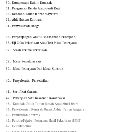
30.. Kompensasi Dalam Kontrak
31.. Pengenaan Denda Atau Ganti Rugi
32.. Keadaan Kahar (Force Mayeure)
33.. Ahli Hukum Kontrak
34..
Penyesuaian Harga
35..
Perpanjangan Waktu Pelaksanaan Pekerjaan
36..
Uji Coba Pekerjaan Atau Test Hasil Pekerjaan
37..
Serah Terima Pekerjaan
38..
Masa Pemeliharaan
39..
Masa Pekerjaan Dan Masa Kontrak
40..
Penyelesaian Perselisihan
41..
Sertifikat Garansi
42..
Pekerjaan Satu Kesatuan Konstruksi
43..
Kontrak Untuk Tahun Jamak Atau Multi Years
44..
Penyelesaian Kontrak Untuk Akhir
Tahun Anggaran
45.. Pemutusan Kontrak
46.. Panitia/Pejabat Penerima Hasil Pekerjaan (PPHP)
47..
E-Contracting