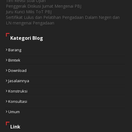
Tim Revisi Soal Ujian
Penggerak Diskusi Jumat Mengenai PBJ
Juru Kunci Milis ToT PBJ
Sertifikat Lulus dan Pelatihan Pengadaan Dalam Negeri dan
LN mengenai Pengadaan
Kategori Blog
Barang
Bimtek
Download
Jasalainnya
Konstruksi
Konsultasi
Umum
Link