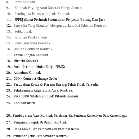
8..
Jenis Kontrak
9..
Kontrak Payung Atau Kontrak Harga Satuan
10..
Penting
n
ya Penentuan Jenis Kontrak
11..
SPPBJ (Surat Perintah Penunjukan Penyedia Barang Dan Jasa
12..
Penyedia Yang Ditunjuk Mengun
-
durkan Diri Sebelum Kontrak
13..
Subkontrak
14..
Jaminan Pelaksanaan
15..
Penulisan Nilai Kontrak
16..
Jumlah Dokumen Kontrak
17..
Tanda Tangan Kontrak
18..
Hirarki Kontrak
19..
Surat Perintah Mulai Kerja (SPMK)
20..
Adendum Kontrak
21..
CCO
(
Contract Change Order
)
22..
Perubahan Kontrak Karena Barang Telah Tidak Tersedia
23..
Pelaksanaan Kegiatan Di Awal Kontrak
24..
Peran PPK Setelah Kontrak Ditandatangani
25..
Kontrak Kritis
26..
Pembayaran Atas Kontrak Berdasar Kententuan Kemenkeu Dan Kemendagri
27..
Pengenaan Pajak Di Dalam Kontrak
28..
Uang Muka Dan Pembayaran Prestasi Kerja
29..
Pemilihan Jenis Pembayaran Kontrak