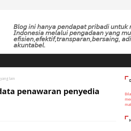
𝘉𝘭𝘰𝘨 𝘪𝘯𝘪 𝘩𝘢𝘯𝘺𝘢 𝘱𝘦𝘯𝘥𝘢𝘱𝘢𝘵 𝘱𝘳𝘪𝘣𝘢𝘥𝘪 𝘶𝘯𝘵𝘶
𝘐𝘯𝘥𝘰𝘯𝘦𝘴𝘪𝘢 𝘮𝘦𝘭𝘢𝘭𝘶𝘪 𝘱𝘦𝘯𝘨𝘢𝘥𝘢𝘢𝘯 𝘺𝘢𝘯𝘨 𝘮
𝘦𝘧𝘪𝘴𝘪𝘦𝘯,𝘦𝘧𝘦𝘬𝘵𝘪𝘧,𝘵𝘳𝘢𝘯𝘴𝘱𝘢𝘳𝘢𝘯,𝘣𝘦𝘳𝘴𝘢𝘪𝘯𝘨, 𝘢𝘥𝘪
𝘢𝘬𝘶𝘯𝘵𝘢𝘣𝘦𝘭.
yang lain
 data penawaran penyedia
Bil
men
mak