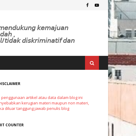
𝘬 𝘮𝘦𝘯𝘥𝘶𝘬𝘶𝘯𝘨 𝘬𝘦𝘮𝘢𝘫𝘶𝘢𝘯
𝘥𝘢𝘩 ,
𝘭/𝘵𝘪𝘥𝘢𝘬 𝘥𝘪𝘴𝘬𝘳𝘪𝘮𝘪𝘯𝘢𝘵𝘪𝘧 𝘥𝘢𝘯
DISCLAIMER
a penggunaan artikel atau data dalam blog ini
yebabkan kerugian materi maupun non materi,
a diluar tanggung jawab penulis blog
HIT COUNTER