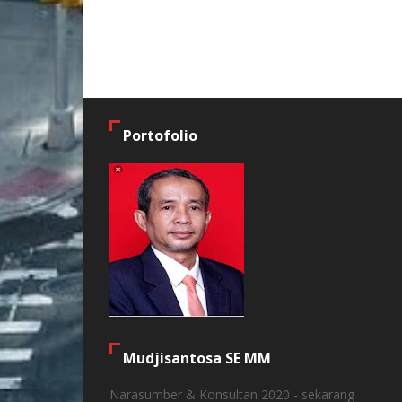
Portofolio
Mudjisantosa SE MM
Narasumber & Konsultan 2020 - sekarang