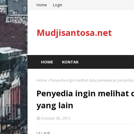
Home
Login
Mudjisantosa.net
HOME
KONTAK
Home
Penyedia ingin melihat data penawaran penyedia 
Penyedia ingin melihat
yang lain
October 06, 2013
UU KIP