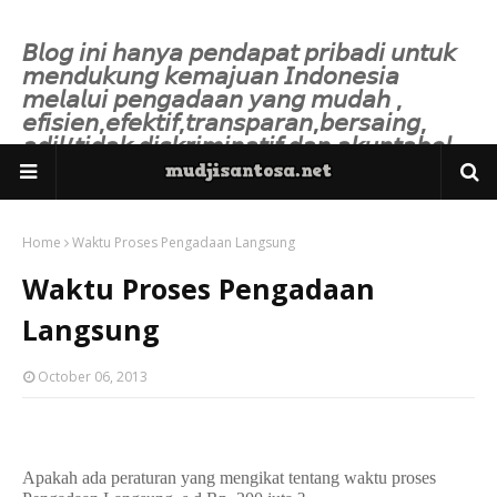
𝘉𝘭𝘰𝘨 𝘪𝘯𝘪 𝘩𝘢𝘯𝘺𝘢 𝘱𝘦𝘯𝘥𝘢𝘱𝘢𝘵 𝘱𝘳𝘪𝘣𝘢𝘥𝘪 𝘶𝘯𝘵𝘶𝘬
𝘮𝘦𝘯𝘥𝘶𝘬𝘶𝘯𝘨 𝘬𝘦𝘮𝘢𝘫𝘶𝘢𝘯 𝘐𝘯𝘥𝘰𝘯𝘦𝘴𝘪𝘢
𝘮𝘦𝘭𝘢𝘭𝘶𝘪 𝘱𝘦𝘯𝘨𝘢𝘥𝘢𝘢𝘯 𝘺𝘢𝘯𝘨 𝘮𝘶𝘥𝘢𝘩 ,
𝘦𝘧𝘪𝘴𝘪𝘦𝘯,𝘦𝘧𝘦𝘬𝘵𝘪𝘧,𝘵𝘳𝘢𝘯𝘴𝘱𝘢𝘳𝘢𝘯,𝘣𝘦𝘳𝘴𝘢𝘪𝘯𝘨,
𝘢𝘥𝘪𝘭/𝘵𝘪𝘥𝘢𝘬 𝘥𝘪𝘴𝘬𝘳𝘪𝘮𝘪𝘯𝘢𝘵𝘪𝘧 𝘥𝘢𝘯 𝘢𝘬𝘶𝘯𝘵𝘢𝘣𝘦𝘭.
Home
Waktu Proses Pengadaan Langsung
Waktu Proses Pengadaan
Langsung
October 06, 2013
Apakah ada peraturan yang mengikat tentang waktu proses