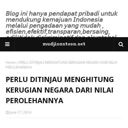
𝘉𝘭𝘰𝘨 𝘪𝘯𝘪 𝘩𝘢𝘯𝘺𝘢 𝘱𝘦𝘯𝘥𝘢𝘱𝘢𝘵 𝘱𝘳𝘪𝘣𝘢𝘥𝘪 𝘶𝘯𝘵𝘶𝘬
𝘮𝘦𝘯𝘥𝘶𝘬𝘶𝘯𝘨 𝘬𝘦𝘮𝘢𝘫𝘶𝘢𝘯 𝘐𝘯𝘥𝘰𝘯𝘦𝘴𝘪𝘢
𝘮𝘦𝘭𝘢𝘭𝘶𝘪 𝘱𝘦𝘯𝘨𝘢𝘥𝘢𝘢𝘯 𝘺𝘢𝘯𝘨 𝘮𝘶𝘥𝘢𝘩 ,
𝘦𝘧𝘪𝘴𝘪𝘦𝘯,𝘦𝘧𝘦𝘬𝘵𝘪𝘧,𝘵𝘳𝘢𝘯𝘴𝘱𝘢𝘳𝘢𝘯,𝘣𝘦𝘳𝘴𝘢𝘪𝘯𝘨,
𝘢𝘥𝘪𝘭/𝘵𝘪𝘥𝘢𝘬 𝘥𝘪𝘴𝘬𝘳𝘪𝘮𝘪𝘯𝘢𝘵𝘪𝘧 𝘥𝘢𝘯 𝘢𝘬𝘶𝘯𝘵𝘢𝘣𝘦𝘭.
Home
PERLU DITINJAU MENGHITUNG KERUGIAN NEGARA DARI NILAI
PEROLEHANNYA
PERLU DITINJAU MENGHITUNG
KERUGIAN NEGARA DARI NILAI
PEROLEHANNYA
June 17, 2014