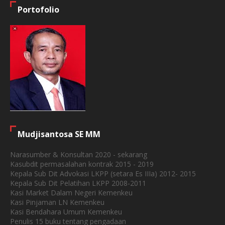
Portofolio
Mudjisantosa SE MM
Narasumber & Konsultan 2020 - sekarang
Kasubdit permasalahan kontrak 2015 - 2019
Kepala Sub Dit Advokasi LKPP (setara Es IIIa) 2012- 2015
Kepala Sub Dit Pelatihan LKPP 2008-2011
Kasi Market Dalam Negeri Kemenkeu
Kasi Pinjaman LN Kemenkeu
Kasi Bendahara Umum Kemenkeu
Penulis 15 buku tentang pengadaan