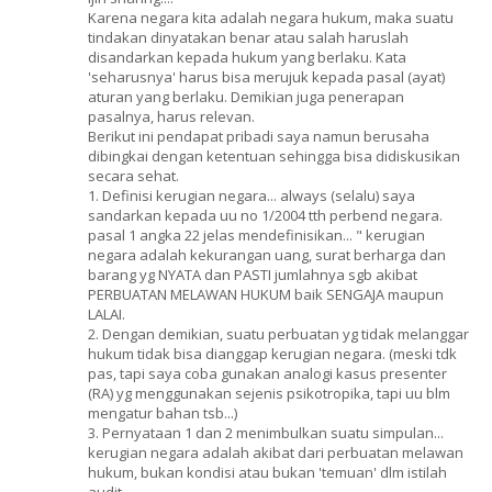
Karena negara kita adalah negara hukum, maka suatu
tindakan dinyatakan benar atau salah haruslah
disandarkan kepada hukum yang berlaku. Kata
'seharusnya' harus bisa merujuk kepada pasal (ayat)
aturan yang berlaku. Demikian juga penerapan
pasalnya, harus relevan.
Berikut ini pendapat pribadi saya namun berusaha
dibingkai dengan ketentuan sehingga bisa didiskusikan
secara sehat.
1. Definisi kerugian negara... always (selalu) saya
sandarkan kepada uu no 1/2004 tth perbend negara.
pasal 1 angka 22 jelas mendefinisikan... " kerugian
negara adalah kekurangan uang, surat berharga dan
barang yg NYATA dan PASTI jumlahnya sgb akibat
PERBUATAN MELAWAN HUKUM baik SENGAJA maupun
LALAI.
2. Dengan demikian, suatu perbuatan yg tidak melanggar
hukum tidak bisa dianggap kerugian negara. (meski tdk
pas, tapi saya coba gunakan analogi kasus presenter
(RA) yg menggunakan sejenis psikotropika, tapi uu blm
mengatur bahan tsb...)
3. Pernyataan 1 dan 2 menimbulkan suatu simpulan...
kerugian negara adalah akibat dari perbuatan melawan
hukum, bukan kondisi atau bukan 'temuan' dlm istilah