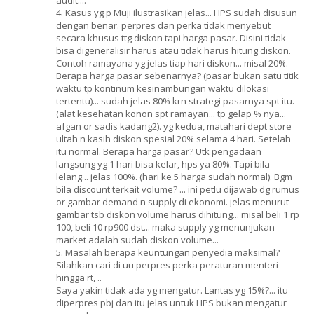
audit....
4. Kasus yg p Muji ilustrasikan jelas... HPS sudah disusun
dengan benar. perpres dan perka tidak menyebut
secara khusus ttg diskon tapi harga pasar. Disini tidak
bisa digeneralisir harus atau tidak harus hitung diskon.
Contoh ramayana yg jelas tiap hari diskon... misal 20%.
Berapa harga pasar sebenarnya? (pasar bukan satu titik
waktu tp kontinum kesinambungan waktu dilokasi
tertentu)... sudah jelas 80% krn strategi pasarnya spt itu.
(alat kesehatan konon spt ramayan... tp gelap % nya...
afgan or sadis kadang2). yg kedua, matahari dept store
ultah n kasih diskon spesial 20% selama 4 hari. Setelah
itu normal. Berapa harga pasar? Utk pengadaan
langsung yg 1 hari bisa kelar, hps ya 80%. Tapi bila
lelang... jelas 100%. (hari ke 5 harga sudah normal). Bgm
bila discount terkait volume? ... ini petlu dijawab dg rumus
or gambar demand n supply di ekonomi. jelas menurut
gambar tsb diskon volume harus dihitung... misal beli 1 rp
100, beli 10 rp900 dst... maka supply yg menunjukan
market adalah sudah diskon volume...
5. Masalah berapa keuntungan penyedia maksimal?
Silahkan cari di uu perpres perka peraturan menteri
hingga rt, ..
Saya yakin tidak ada yg mengatur. Lantas yg 15%?... itu
diperpres pbj dan itu jelas untuk HPS bukan mengatur