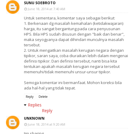
SUNU SOEBROTO
June 18, 2014 at 7:40 AM
Untuk sementara, komentar saya sebagai berikut:
1. Berkenaan dg masalah kemahalan (ketidakwajaran)
harga, itu sangat bergantung pada cara penyusunan
HPS. Bila HPS sudah disusun dengan "baik dan benar",
maka seyogyanya dapat dihindari munculnya masalah
tersebut.
2. Untuk mengaitkan masalah kerugian negara dengan
tipikor, saran saya, coba diuraikan lebih dalam mengenai
definisi tipikor. Dari definisi tersebut, nanti bisa kita
tentukan apakah masalah kerugian negara tersebut
memenuhi/tidak memenuhi unsur-unsur tipikor.
Semoga komentar ini bermanfaat. Mohon koreksi bila
ada hal-hal yang tidak tepat.
Reply
Delete
Replies
Reply
UNKNOWN
June 18, 2014 at 9:20 AM
Ijin sharing....