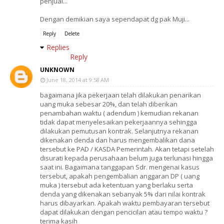
penjual...
Dengan demikian saya sependapat dg pak Muji...
Reply
Delete
Replies
Reply
UNKNOWN
June 18, 2014 at 9:58 AM
bagaimana jika pekerjaan telah dilakukan penarikan
uang muka sebesar 20%, dan telah diberikan
penambahan waktu ( adendum ) kemudian rekanan
tidak dapat menyelesaikan pekerjaannya sehingga
dilakukan pemutusan kontrak. Selanjutnya rekanan
dikenakan denda dan harus mengembalikan dana
tersebut ke PAD / KASDA Pemerintah. Akan tetapi setelah
disurati kepada perusahaan belum juga terlunasi hingga
saat ini. Bagaimana tanggapan Sdr. mengenai kasus
tersebut, apakah pengembalian anggaran DP ( uang
muka ) tersebut ada ketentuan yang berlaku serta
denda yang dikenakan sebanyak 5% dari nilai kontrak
harus dibayarkan. Apakah waktu pembayaran tersebut
dapat dilakukan dengan pencicilan atau tempo waktu ?
terima kasih