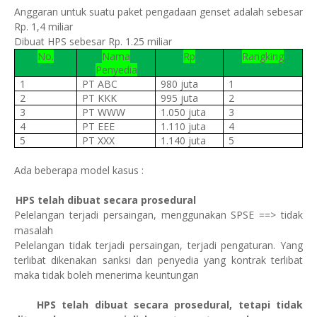
Anggaran untuk suatu paket pengadaan genset adalah sebesar
Rp. 1,4 miliar
Dibuat HPS sebesar Rp. 1.25 miliar
No.
Nama
Rp
Rangking
Penyedia
1
PT ABC
980 juta
1
2
PT KKK
995 juta
2
3
PT WWW
1.050 juta
3
4
PT EEE
1.110 juta
4
5
PT XXX
1.140 juta
5
Ada beberapa model kasus :
1.
HPS telah dibuat secara prosedural
Pelelangan terjadi persaingan, menggunakan SPSE ==>
tidak
masalah
Pelelangan tidak terjadi persaingan, terjadi pengaturan. Yang
terlibat dikenakan sanksi dan penyedia yang kontrak terlibat
maka tidak boleh menerima keuntungan
2.
HPS telah dibuat secara prosedural, tetapi tidak