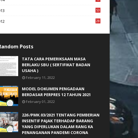
2
013
53
6
012
28
4
Random Posts
TATA CARA PEMERIKSAAN MASA
BERLAKU SBU ( SERTIFIKAT BADAN
USAHA )
February 11, 2022
MODEL DOKUMEN PENGADAAN
BERDASAR PERPRES 12 TAHUN 2021
February 01, 2022
226 /PMK.03/2021 TENTANG PEMBERIAN
INSENTIF PAJAK TERHADAP BARANG
YANG DIPERLUKAN DALAM RANG KA
PENANGANAN PANDEMI CORONA