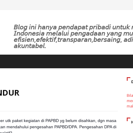
𝘉𝘭𝘰𝘨 𝘪𝘯𝘪 𝘩𝘢𝘯𝘺𝘢 𝘱𝘦𝘯𝘥𝘢𝘱𝘢𝘵 𝘱𝘳𝘪𝘣𝘢𝘥𝘪 𝘶𝘯𝘵𝘶
𝘐𝘯𝘥𝘰𝘯𝘦𝘴𝘪𝘢 𝘮𝘦𝘭𝘢𝘭𝘶𝘪 𝘱𝘦𝘯𝘨𝘢𝘥𝘢𝘢𝘯 𝘺𝘢𝘯𝘨 𝘮
𝘦𝘧𝘪𝘴𝘪𝘦𝘯,𝘦𝘧𝘦𝘬𝘵𝘪𝘧,𝘵𝘳𝘢𝘯𝘴𝘱𝘢𝘳𝘢𝘯,𝘣𝘦𝘳𝘴𝘢𝘪𝘯𝘨, 𝘢𝘥𝘪
𝘢𝘬𝘶𝘯𝘵𝘢𝘣𝘦𝘭.
NDUR
Bil
men
mak
er utk paket kegiatan di PAPBD yg belum disahkan, dgn masa
nakan mendahului pengesahan PAPBD/DPA. Pengesahan DPA di