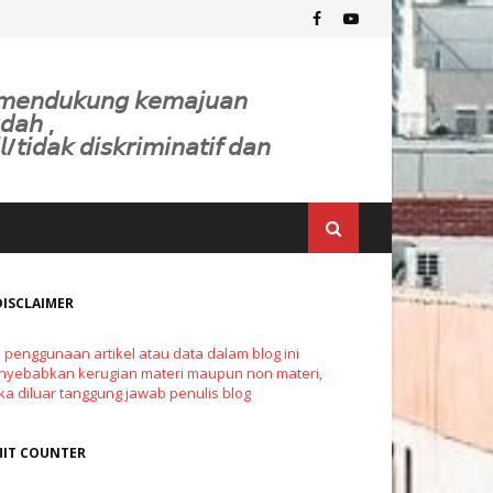
𝘬 𝘮𝘦𝘯𝘥𝘶𝘬𝘶𝘯𝘨 𝘬𝘦𝘮𝘢𝘫𝘶𝘢𝘯
𝘥𝘢𝘩 ,
𝘭/𝘵𝘪𝘥𝘢𝘬 𝘥𝘪𝘴𝘬𝘳𝘪𝘮𝘪𝘯𝘢𝘵𝘪𝘧 𝘥𝘢𝘯
DISCLAIMER
a penggunaan artikel atau data dalam blog ini
yebabkan kerugian materi maupun non materi,
a diluar tanggung jawab penulis blog
HIT COUNTER