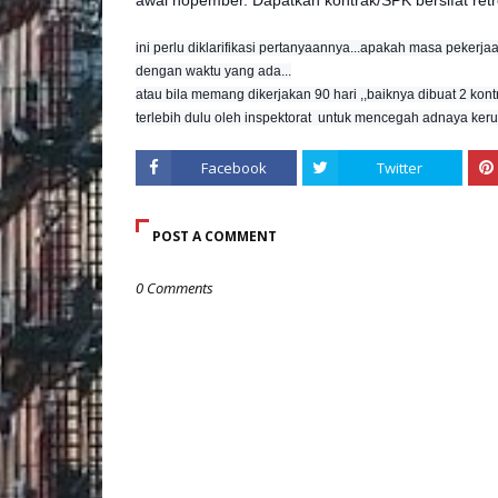
awal nopember. Dapatkah kontrak/SPK bersifat retr
ini perlu diklarifikasi pertanyaannya...apakah masa pekerj
dengan waktu yang ada...
atau bila memang dikerjakan 90 hari ,,baiknya dibuat 2 kon
terlebih dulu oleh inspektorat untuk mencegah adnaya keru
Facebook
Twitter
POST A COMMENT
0 Comments