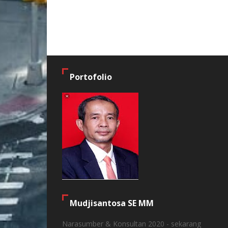
Portofolio
Mudjisantosa SE MM
Narasumber & Konsultan 2020 - sekarang