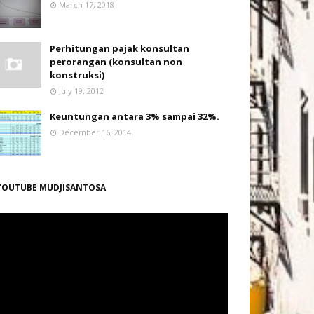
March 17, 2018
Perhitungan pajak konsultan
perorangan (konsultan non
konstruksi)
July 19, 2012
Keuntungan antara 3% sampai 32%.
December 16, 2014
YOUTUBE MUDJISANTOSA