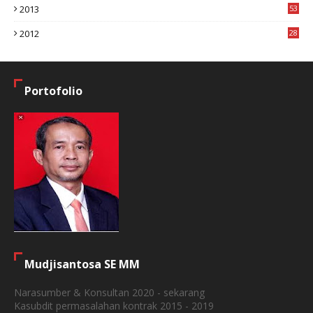
2013
53
6
2012
28
4
Portofolio
Mudjisantosa SE MM
Narasumber & Konsultan 2020 - sekarang
Kasubdit permasalahan kontrak 2015 - 2019