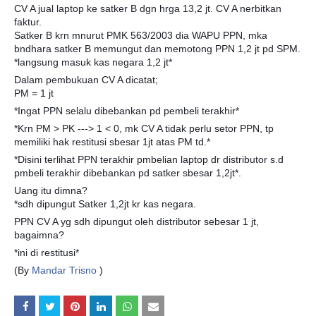
CV A jual laptop ke satker B dgn hrga 13,2 jt. CV A nerbitkan
faktur.
Satker B krn mnurut PMK 563/2003 dia WAPU PPN, mka
bndhara satker B memungut dan memotong PPN 1,2 jt pd SPM.
*langsung masuk kas negara 1,2 jt*
Dalam pembukuan CV A dicatat;
PM = 1 jt
*Ingat PPN selalu dibebankan pd pembeli terakhir*
*Krn PM > PK ---> 1 < 0, mk CV A tidak perlu setor PPN, tp
memiliki hak restitusi sbesar 1jt atas PM td.*
*Disini terlihat PPN terakhir pmbelian laptop dr distributor s.d
pmbeli terakhir dibebankan pd satker sbesar 1,2jt*.
Uang itu dimna?
*sdh dipungut Satker 1,2jt kr kas negara.
PPN CV A yg sdh dipungut oleh distributor sebesar 1 jt,
bagaimna?
*ini di restitusi*
(By
Mandar Trisno
)