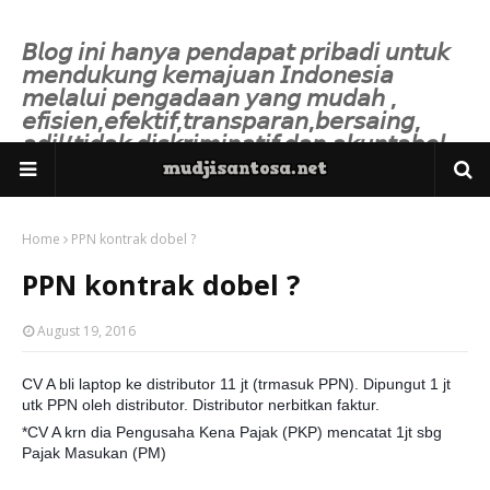
𝘉𝘭𝘰𝘨 𝘪𝘯𝘪 𝘩𝘢𝘯𝘺𝘢 𝘱𝘦𝘯𝘥𝘢𝘱𝘢𝘵 𝘱𝘳𝘪𝘣𝘢𝘥𝘪 𝘶𝘯𝘵𝘶𝘬
𝘮𝘦𝘯𝘥𝘶𝘬𝘶𝘯𝘨 𝘬𝘦𝘮𝘢𝘫𝘶𝘢𝘯 𝘐𝘯𝘥𝘰𝘯𝘦𝘴𝘪𝘢
𝘮𝘦𝘭𝘢𝘭𝘶𝘪 𝘱𝘦𝘯𝘨𝘢𝘥𝘢𝘢𝘯 𝘺𝘢𝘯𝘨 𝘮𝘶𝘥𝘢𝘩 ,
𝘦𝘧𝘪𝘴𝘪𝘦𝘯,𝘦𝘧𝘦𝘬𝘵𝘪𝘧,𝘵𝘳𝘢𝘯𝘴𝘱𝘢𝘳𝘢𝘯,𝘣𝘦𝘳𝘴𝘢𝘪𝘯𝘨,
𝘢𝘥𝘪𝘭/𝘵𝘪𝘥𝘢𝘬 𝘥𝘪𝘴𝘬𝘳𝘪𝘮𝘪𝘯𝘢𝘵𝘪𝘧 𝘥𝘢𝘯 𝘢𝘬𝘶𝘯𝘵𝘢𝘣𝘦𝘭.
Home
PPN kontrak dobel ?
PPN kontrak dobel ?
August 19, 2016
CV A bli laptop ke distributor 11 jt (trmasuk PPN). Dipungut 1 jt
utk PPN oleh distributor. Distributor nerbitkan faktur.
*CV A krn dia Pengusaha Kena Pajak (PKP) mencatat 1jt sbg
Pajak Masukan (PM)