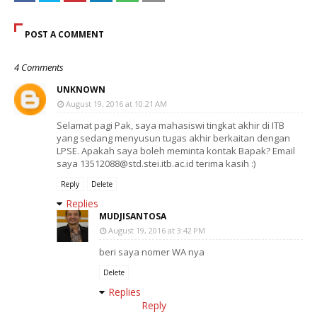
POST A COMMENT
4 Comments
UNKNOWN
August 19, 2016 at 10:21 AM
Selamat pagi Pak, saya mahasiswi tingkat akhir di ITB
yang sedang menyusun tugas akhir berkaitan dengan
LPSE. Apakah saya boleh meminta kontak Bapak? Email
saya 13512088@std.stei.itb.ac.id terima kasih :)
Reply
Delete
Replies
MUDJISANTOSA
August 19, 2016 at 3:42 PM
beri saya nomer WA nya
Delete
Replies
Reply