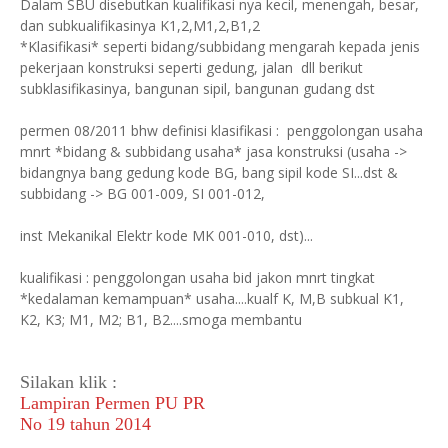
Dalam SBU disebutkan kualifikasi nya kecil, menengah, besar,
dan subkualifikasinya K1,2,M1,2,B1,2
*Klasifikasi* seperti bidang/subbidang mengarah kepada jenis
pekerjaan konstruksi seperti gedung, jalan dll berikut
subklasifikasinya, bangunan sipil, bangunan gudang dst
permen 08/2011 bhw definisi klasifikasi : penggolongan usaha
mnrt *bidang & subbidang usaha* jasa konstruksi (usaha ->
bidangnya bang gedung kode BG, bang sipil kode SI...dst &
subbidang -> BG 001-009, SI 001-012,
inst Mekanikal Elektr kode MK 001-010, dst)...
kualifikasi : penggolongan usaha bid jakon mnrt tingkat
*kedalaman kemampuan* usaha....kualf K, M,B subkual K1,
K2, K3; M1, M2; B1, B2....smoga membantu
Silakan klik :
Lampiran Permen PU PR
No 19 tahun 2014