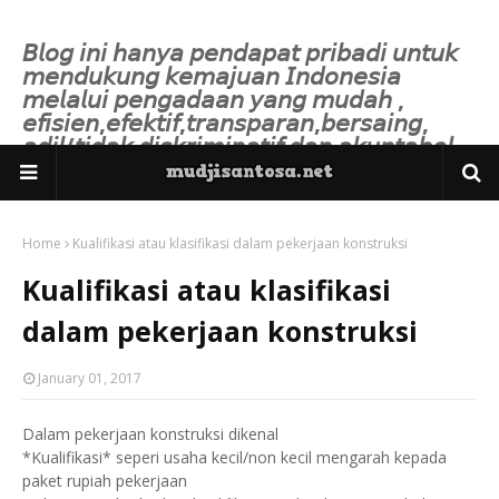
𝘉𝘭𝘰𝘨 𝘪𝘯𝘪 𝘩𝘢𝘯𝘺𝘢 𝘱𝘦𝘯𝘥𝘢𝘱𝘢𝘵 𝘱𝘳𝘪𝘣𝘢𝘥𝘪 𝘶𝘯𝘵𝘶𝘬
𝘮𝘦𝘯𝘥𝘶𝘬𝘶𝘯𝘨 𝘬𝘦𝘮𝘢𝘫𝘶𝘢𝘯 𝘐𝘯𝘥𝘰𝘯𝘦𝘴𝘪𝘢
𝘮𝘦𝘭𝘢𝘭𝘶𝘪 𝘱𝘦𝘯𝘨𝘢𝘥𝘢𝘢𝘯 𝘺𝘢𝘯𝘨 𝘮𝘶𝘥𝘢𝘩 ,
𝘦𝘧𝘪𝘴𝘪𝘦𝘯,𝘦𝘧𝘦𝘬𝘵𝘪𝘧,𝘵𝘳𝘢𝘯𝘴𝘱𝘢𝘳𝘢𝘯,𝘣𝘦𝘳𝘴𝘢𝘪𝘯𝘨,
𝘢𝘥𝘪𝘭/𝘵𝘪𝘥𝘢𝘬 𝘥𝘪𝘴𝘬𝘳𝘪𝘮𝘪𝘯𝘢𝘵𝘪𝘧 𝘥𝘢𝘯 𝘢𝘬𝘶𝘯𝘵𝘢𝘣𝘦𝘭.
Home
Kualifikasi atau klasifikasi dalam pekerjaan konstruksi
Kualifikasi atau klasifikasi
dalam pekerjaan konstruksi
January 01, 2017
Dalam pekerjaan konstruksi dikenal
*Kualifikasi* seperi usaha kecil/non kecil mengarah kepada
paket rupiah pekerjaan