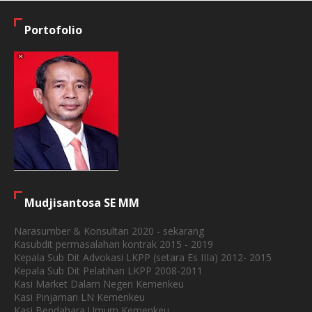
Portofolio
Mudjisantosa SE MM
Narasumber & Konsultan 2020 - sekarang
Kasubdit permasalahan kontrak 2015 - 2019
Kepala Sub Dit Advokasi LKPP (setara Es IIIa) 2012- 2015
Kepala Sub Dit Pelatihan LKPP 2008-2011
Kasi Market Dalam Negeri Kemenkeu
Kasi Pinjaman LN Kemenkeu
Kasi Bendahara Umum Kemenkeu