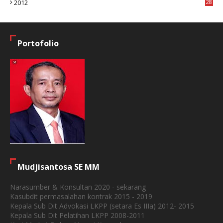
2012
28
4
Portofolio
Mudjisantosa SE MM
Narasumber & Konsultan 2020 - sekarang
Kasubdit permasalahan kontrak 2015 - 2019
Kepala Sub Dit Advokasi LKPP (setara Es IIIa) 2012- 2015
Kepala Sub Dit Pelatihan LKPP 2008-2011