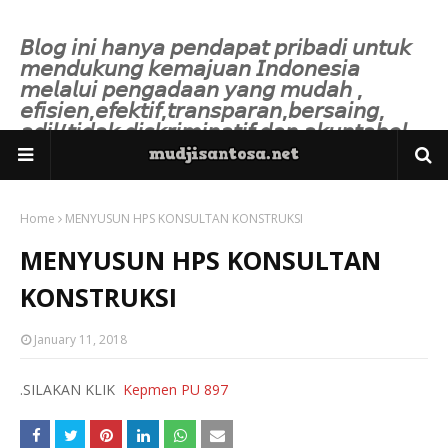
𝘉𝘭𝘰𝘨 𝘪𝘯𝘪 𝘩𝘢𝘯𝘺𝘢 𝘱𝘦𝘯𝘥𝘢𝘱𝘢𝘵 𝘱𝘳𝘪𝘣𝘢𝘥𝘪 𝘶𝘯𝘵𝘶𝘬
𝘮𝘦𝘯𝘥𝘶𝘬𝘶𝘯𝘨 𝘬𝘦𝘮𝘢𝘫𝘶𝘢𝘯 𝘐𝘯𝘥𝘰𝘯𝘦𝘴𝘪𝘢
𝘮𝘦𝘭𝘢𝘭𝘶𝘪 𝘱𝘦𝘯𝘨𝘢𝘥𝘢𝘢𝘯 𝘺𝘢𝘯𝘨 𝘮𝘶𝘥𝘢𝘩 ,
𝘦𝘧𝘪𝘴𝘪𝘦𝘯,𝘦𝘧𝘦𝘬𝘵𝘪𝘧,𝘵𝘳𝘢𝘯𝘴𝘱𝘢𝘳𝘢𝘯,𝘣𝘦𝘳𝘴𝘢𝘪𝘯𝘨,
𝘢𝘥𝘪𝘭/𝘵𝘪𝘥𝘢𝘬 𝘥𝘪𝘴𝘬𝘳𝘪𝘮𝘪𝘯𝘢𝘵𝘪𝘧 𝘥𝘢𝘯 𝘢𝘬𝘶𝘯𝘵𝘢𝘣𝘦𝘭.
Home
MENYUSUN HPS KONSULTAN KONSTRUKSI
MENYUSUN HPS KONSULTAN
KONSTRUKSI
January 11, 2018
.SILAKAN KLIK
Kepmen PU 897