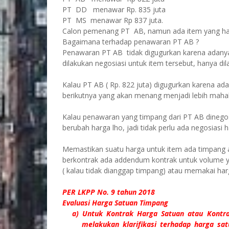
PT
DD menawar Rp. 835 juta
PT MS menawar Rp 837 juta.
Calon pemenang PT
AB, namun ada item yang h
Bagaimana terhadap penawaran PT AB ?
Penawaran PT AB
tidak digugurkan karena adan
dilakukan negosiasi untuk item tersebut, hanya dil
Kalau PT AB ( Rp. 822 juta) digugurkan karena 
berikutnya yang akan menang menjadi lebih mahal l
Kalau penawaran yang timpang dari PT AB dinego
berubah harga lho, jadi tidak perlu ada negosiasi h
Memastikan suatu harga untuk item ada timpang a
berkontrak ada addendum kontrak untuk volume y
( kalau tidak dianggap timpang) atau memakai har
PER LKPP No. 9 tahun 2018
Evaluasi Harga Satuan Timpang
a) Untuk Kontrak Harga Satuan atau Kontr
melakukan klarifikasi terhadap harga sat