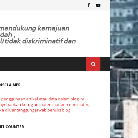
𝘬 𝘮𝘦𝘯𝘥𝘶𝘬𝘶𝘯𝘨 𝘬𝘦𝘮𝘢𝘫𝘶𝘢𝘯
𝘥𝘢𝘩 ,
𝘭/𝘵𝘪𝘥𝘢𝘬 𝘥𝘪𝘴𝘬𝘳𝘪𝘮𝘪𝘯𝘢𝘵𝘪𝘧 𝘥𝘢𝘯
DISCLAIMER
a penggunaan artikel atau data dalam blog ini
yebabkan kerugian materi maupun non materi,
a diluar tanggung jawab penulis blog
HIT COUNTER