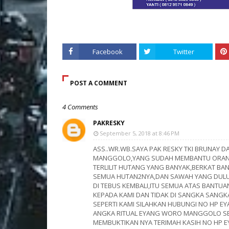
Facebook
Twitter
POST A COMMENT
4 Comments
PAKRESKY
September 5, 2018 at 8:46 PM
ASS..WR.WB.SAYA PAK RESKY TKI BRUNAY 
MANGGOLO,YANG SUDAH MEMBANTU ORANG 
TERLILIT HUTANG YANG BANYAK,BERKAT BA
SEMUA HUTAN2NYA,DAN SAWAH YANG DULUN
DI TEBUS KEMBALI,ITU SEMUA ATAS BANT
KEPADA KAMI DAN TIDAK DI SANGKA SANGK
SEPERTI KAMI SILAHKAN HUBUNGI NO HP E
ANGKA RITUAL EYANG WORO MANGGOLO SEL
MEMBUKTIKAN NYA TERIMAH KASIH NO HP 