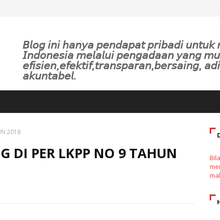
𝘉𝘭𝘰𝘨 𝘪𝘯𝘪 𝘩𝘢𝘯𝘺𝘢 𝘱𝘦𝘯𝘥𝘢𝘱𝘢𝘵 𝘱𝘳𝘪𝘣𝘢𝘥𝘪 𝘶𝘯𝘵𝘶
𝘐𝘯𝘥𝘰𝘯𝘦𝘴𝘪𝘢 𝘮𝘦𝘭𝘢𝘭𝘶𝘪 𝘱𝘦𝘯𝘨𝘢𝘥𝘢𝘢𝘯 𝘺𝘢𝘯𝘨 𝘮
𝘦𝘧𝘪𝘴𝘪𝘦𝘯,𝘦𝘧𝘦𝘬𝘵𝘪𝘧,𝘵𝘳𝘢𝘯𝘴𝘱𝘢𝘳𝘢𝘯,𝘣𝘦𝘳𝘴𝘢𝘪𝘯𝘨, 𝘢𝘥𝘪
𝘢𝘬𝘶𝘯𝘵𝘢𝘣𝘦𝘭.
UN 2018
 DI PER LKPP NO 9 TAHUN
Bil
men
mak