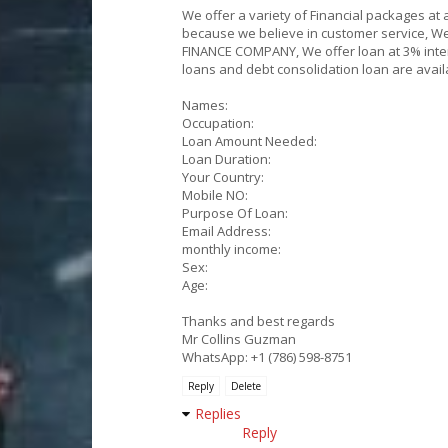
We offer a variety of Financial packages at 
because we believe in customer service, We 
FINANCE COMPANY, We offer loan at 3% inter
loans and debt consolidation loan are avail
Names:
Occupation:
Loan Amount Needed:
Loan Duration:
Your Country:
Mobile NO:
Purpose Of Loan:
Email Address:
monthly income:
Sex:
Age:
Thanks and best regards
Mr Collins Guzman
WhatsApp: +1 (786) 598-8751
Reply
Delete
Replies
Reply