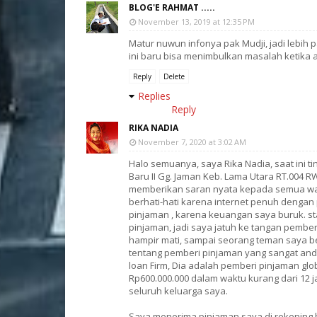
BLOG'E RAHMAT .....
November 13, 2019 at 12:35 PM
Matur nuwun infonya pak Mudji, jadi lebih
ini baru bisa menimbulkan masalah ketika 
Reply
Delete
Replies
Reply
RIKA NADIA
November 7, 2020 at 3:02 AM
Halo semuanya, saya Rika Nadia, saat ini ti
Baru II Gg. Jaman Keb. Lama Utara RT.004 R
memberikan saran nyata kepada semua war
berhati-hati karena internet penuh deng
pinjaman , karena keuangan saya buruk. st
pinjaman, jadi saya jatuh ke tangan pember
hampir mati, sampai seorang teman saya 
tentang pemberi pinjaman yang sangat and
loan Firm, Dia adalah pemberi pinjaman gl
Rp600.000.000 dalam waktu kurang dari 12
seluruh keluarga saya.
Saya menerima pinjaman saya di rekening 