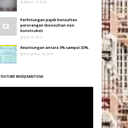
March 17, 2018
Perhitungan pajak konsultan
perorangan (konsultan non
konstruksi)
July 19, 2012
Keuntungan antara 3% sampai 32%.
December 16, 2014
YOUTUBE MUDJISANTOSA