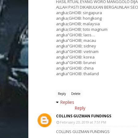
HASIL RTUAL EYANG WORO MANGGOLO DIJA
ALLAH PASTI DIKABULKAN BERGAUNLAH SE
angka;GHOIB: singapura
angka;GHOIB: hongkong
angka;GHOIB; malaysia
angka;GHOIB; toto magnum
angka”GHOIB; laos…
angka”GHOIB; macau
angka”GHOIB; sidney
angka”GHOIB: vietnam
angka”GHOIB: korea
angka”GHOIB: brunei
angka”GHOIB: china
angka”GHOIB: thailand
Reply
Delete
Replies
Reply
COLLINS GUZMAN FUNDINGS
February 23, 2019 at 7:51 PM
COLLINS GUZMAN FUNDINGS