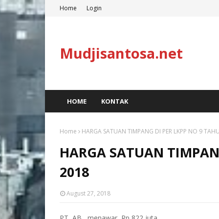
Home
Login
Mudjisantosa.net
HOME
KONTAK
Home
HARGA SATUAN TIMPANG DI PER LKPP NO 9 TAH
HARGA SATUAN TIMPANG
2018
August 27, 2018
PT
AB
menawar
Rp 822 juta