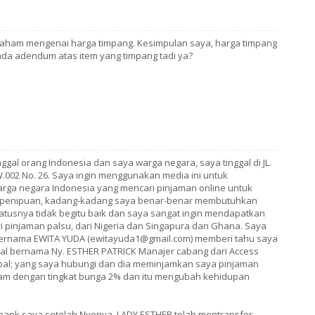
 paham mengenai harga timpang. Kesimpulan saya, harga timpang
ada adendum atas item yang timpang tadi ya?
nggal orang Indonesia dan saya warga negara, saya tinggal di JL.
W.002 No. 26. Saya ingin menggunakan media ini untuk
ga negara Indonesia yang mencari pinjaman online untuk
an penipuan, kadang-kadang saya benar-benar membutuhkan
atusnya tidak begitu baik dan saya sangat ingin mendapatkan
i pinjaman palsu, dari Nigeria dan Singapura dan Ghana. Saya
bernama EWITA YUDA (ewitayuda1@gmail.com) memberi tahu saya
al bernama Ny. ESTHER PATRICK Manajer cabang dari Access
obal; yang saya hubungi dan dia meminjamkan saya pinjaman
 jam dengan tingkat bunga 2% dan itu mengubah kehidupan
bank saya setelah Nyonya. LADY ESTHER telah mentransfer