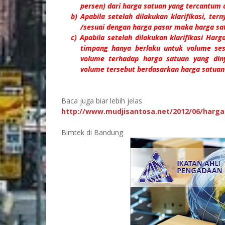
persen) dari harga satuan yang tercantum
b) Apabila setelah dilakukan klarifikasi, te
/sesuai dengan harga pasar maka harga sat
c) Apabila setelah dilakukan klarifikasi Ha
timpang hanya berlaku untuk volume sesu
volume terhadap harga satuan yang di
volume tersebut berdasarkan harga satua
Baca juga biar lebih jelas
http://www.mudjisantosa.net/2012/06/harg
Bimtek di Bandung