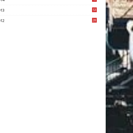
2
013
53
6
012
28
4