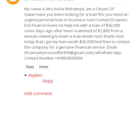
My name is Mrs.Aisha Mohamed, am a Citizen Of
Qatar.Have you been looking for a loan?Do you need an
urgent personal loan or business loan?contact Dr James
Eric Finance Home he help me with a loan of $42,000
some days ago after been scammed of $2,800 from a
woman claiming to been a loan lender but i thank God
today that i got my loan worth $42,000.Feel free to contact
the company for a genuine financial service. Email:
(financialserviceoffer876@gmail.com) call/whats-App
Contact Number +918929509036
Reply
Delete
Replies
Reply
Add comment