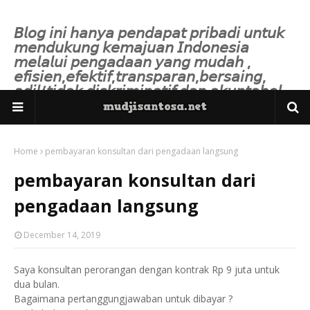
𝘉𝘭𝘰𝘨 𝘪𝘯𝘪 𝘩𝘢𝘯𝘺𝘢 𝘱𝘦𝘯𝘥𝘢𝘱𝘢𝘵 𝘱𝘳𝘪𝘣𝘢𝘥𝘪 𝘶𝘯𝘵𝘶𝘬
𝘮𝘦𝘯𝘥𝘶𝘬𝘶𝘯𝘨 𝘬𝘦𝘮𝘢𝘫𝘶𝘢𝘯 𝘐𝘯𝘥𝘰𝘯𝘦𝘴𝘪𝘢
𝘮𝘦𝘭𝘢𝘭𝘶𝘪 𝘱𝘦𝘯𝘨𝘢𝘥𝘢𝘢𝘯 𝘺𝘢𝘯𝘨 𝘮𝘶𝘥𝘢𝘩 ,
𝘦𝘧𝘪𝘴𝘪𝘦𝘯,𝘦𝘧𝘦𝘬𝘵𝘪𝘧,𝘵𝘳𝘢𝘯𝘴𝘱𝘢𝘳𝘢𝘯,𝘣𝘦𝘳𝘴𝘢𝘪𝘯𝘨,
𝘢𝘥𝘪𝘭/𝘵𝘪𝘥𝘢𝘬 𝘥𝘪𝘴𝘬𝘳𝘪𝘮𝘪𝘯𝘢𝘵𝘪𝘧 𝘥𝘢𝘯 𝘢𝘬𝘶𝘯𝘵𝘢𝘣𝘦𝘭.
Home
pembayaran konsultan dari pengadaan langsung
pembayaran konsultan dari
pengadaan langsung
December 14, 2019
Saya konsultan perorangan dengan kontrak Rp 9 juta untuk
dua bulan.
Bagaimana pertanggungjawaban untuk dibayar ?