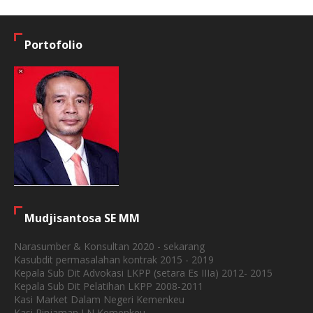
Portofolio
Mudjisantosa SE MM
Narasumber & Konsultan 2020 - sekarang
Kasubdit permasalahan kontrak 2015 - 2019
Kepala Sub Dit Advokasi LKPP (setara Es IIIa) 2012- 2015
Kepala Sub Dit Pelatihan LKPP 2008-2011
Kasi Market Dalam Negeri Kemenkeu
Kasi Pinjaman LN Kemenkeu